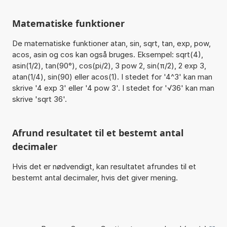
Matematiske funktioner
De matematiske funktioner atan, sin, sqrt, tan, exp, pow,
acos, asin og cos kan også bruges. Eksempel: sqrt(4),
asin(1/2), tan(90°), cos(pi/2), 3 pow 2, sin(π/2), 2 exp 3,
atan(1/4), sin(90) eller acos(1). I stedet for '4^3' kan man
skrive '4 exp 3' eller '4 pow 3'. I stedet for '√36' kan man
skrive 'sqrt 36'.
Afrund resultatet til et bestemt antal
decimaler
Hvis det er nødvendigt, kan resultatet afrundes til et
bestemt antal decimaler, hvis det giver mening.