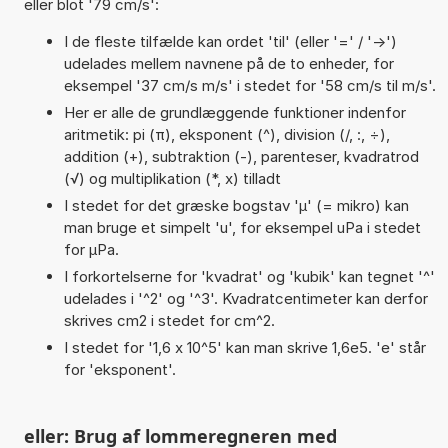
eller blot '79 cm/s':
I de fleste tilfælde kan ordet 'til' (eller '=' / '->')
udelades mellem navnene på de to enheder, for
eksempel '37 cm/s m/s' i stedet for '58 cm/s til m/s'.
Her er alle de grundlæggende funktioner indenfor
aritmetik: pi (π), eksponent (^), division (/, :, ÷),
addition (+), subtraktion (-), parenteser, kvadratrod
(√) og multiplikation (*, x) tilladt
I stedet for det græske bogstav 'µ' (= mikro) kan
man bruge et simpelt 'u', for eksempel uPa i stedet
for µPa.
I forkortelserne for 'kvadrat' og 'kubik' kan tegnet '^'
udelades i '^2' og '^3'. Kvadratcentimeter kan derfor
skrives cm2 i stedet for cm^2.
I stedet for '1,6 x 10^5' kan man skrive 1,6e5. 'e' står
for 'eksponent'.
eller: Brug af lommeregneren med