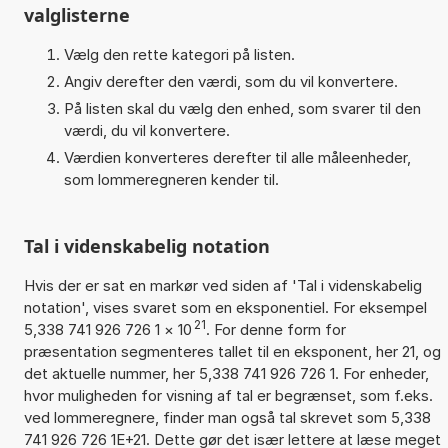
valglisterne
Vælg den rette kategori på listen.
Angiv derefter den værdi, som du vil konvertere.
På listen skal du vælg den enhed, som svarer til den
værdi, du vil konvertere.
Værdien konverteres derefter til alle måleenheder,
som lommeregneren kender til.
Tal i videnskabelig notation
Hvis der er sat en markør ved siden af 'Tal i videnskabelig
notation', vises svaret som en eksponentiel. For eksempel
21
5,338 741 926 726 1
×
10
. For denne form for
præsentation segmenteres tallet til en eksponent, her 21, og
det aktuelle nummer, her 5,338 741 926 726 1. For enheder,
hvor muligheden for visning af tal er begrænset, som f.eks.
ved lommeregnere, finder man også tal skrevet som 5,338
741 926 726 1E+21. Dette gør det især lettere at læse meget