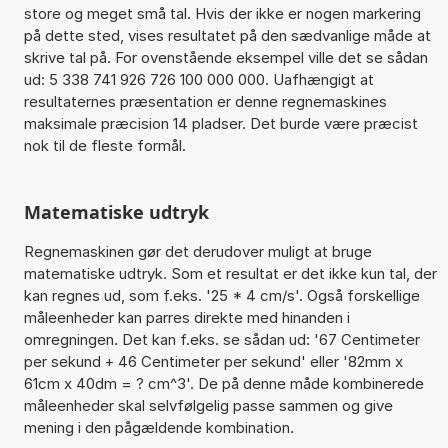
store og meget små tal. Hvis der ikke er nogen markering
på dette sted, vises resultatet på den sædvanlige måde at
skrive tal på. For ovenstående eksempel ville det se sådan
ud: 5 338 741 926 726 100 000 000. Uafhængigt at
resultaternes præsentation er denne regnemaskines
maksimale præcision 14 pladser. Det burde være præcist
nok til de fleste formål.
Matematiske udtryk
Regnemaskinen gør det derudover muligt at bruge
matematiske udtryk. Som et resultat er det ikke kun tal, der
kan regnes ud, som f.eks. '25 * 4 cm/s'. Også forskellige
måleenheder kan parres direkte med hinanden i
omregningen. Det kan f.eks. se sådan ud: '67 Centimeter
per sekund + 46 Centimeter per sekund' eller '82mm x
61cm x 40dm = ? cm^3'. De på denne måde kombinerede
måleenheder skal selvfølgelig passe sammen og give
mening i den pågældende kombination.