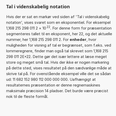
Tal i videnskabelig notation
Hvis der er sat en markør ved siden af 'Tal i videnskabelig
notation', vises svaret som en eksponentiel. For eksempel
22
1,168 215 298 011 2
×
10
. For denne form for præsentation
segmenteres tallet til en eksponent, her 22, og det aktuelle
nummer, her 1,168 215 298 011 2. For
enheder
, hvor
muligheden for visning af tal er begrænset, som f.eks. ved
lommeregnere, finder man også tal skrevet som 1,168 215
298 011 2E+22. Dette gør det især lettere at læse meget
store og meget små tal. Hvis der ikke er nogen markering
på dette sted, vises resultatet på den sædvanlige måde at
skrive tal på. For ovenstående eksempel ville det se sådan
ud: 11 682 152 980 112 000 000 000. Uafhængigt at
resultaternes præsentation er denne regnemaskines
maksimale præcision 14 pladser. Det burde være præcist
nok til de fleste formål.