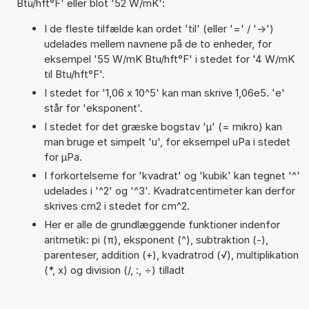
Btu/hft°F' eller blot '52 W/mK':
I de fleste tilfælde kan ordet 'til' (eller '=' / '->')
udelades mellem navnene på de to enheder, for
eksempel '55 W/mK Btu/hft°F' i stedet for '4 W/mK
til Btu/hft°F'.
I stedet for '1,06 x 10^5' kan man skrive 1,06e5. 'e'
står for 'eksponent'.
I stedet for det græske bogstav 'µ' (= mikro) kan
man bruge et simpelt 'u', for eksempel uPa i stedet
for µPa.
I forkortelserne for 'kvadrat' og 'kubik' kan tegnet '^'
udelades i '^2' og '^3'. Kvadratcentimeter kan derfor
skrives cm2 i stedet for cm^2.
Her er alle de grundlæggende funktioner indenfor
aritmetik: pi (π), eksponent (^), subtraktion (-),
parenteser, addition (+), kvadratrod (√), multiplikation
(*, x) og division (/, :, ÷) tilladt