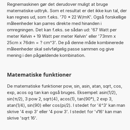
Regnemaskinen gør det derudover muligt at bruge
matematiske udtryk. Som et resultat er det ikke kun tal, der
kan regnes ud, som f.eks. '70 * 22 W/mK'. Også forskellige
måleenheder kan parres direkte med hinanden i
omregningen. Det kan f.eks. se sådan ud: '67 Watt per
meter Kelvin + 19 Watt per meter Kelvin' eller '73mm x
25cm x 76dm = ? cm^3'. De på denne måde kombinerede
måleenheder skal selvfølgelig passe sammen og give
mening i den pågældende kombination.
Matematiske funktioner
De matematiske funktioner pow, sin, asin, atan, sqrt, cos,
exp, acos og tan kan også bruges. Eksempel: asin(1/2),
sin(π/2), 3 pow 2, sqrt(4), acos(1), tan(90°), 2 exp 3,
atan(1/4), sin(90) eller cos(pi/2). I stedet for '4^3' kan man
skrive '4 exp 3' eller '4 pow 3'. I stedet for '√16' kan man
skrive 'sqrt 16'.