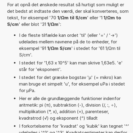
For at opnå det ønskede resultat så hurtigt som muligt er
det bedst at indtaste den værdi, der skal konverteres, som
tekst, for eksempel '70
1/Ωm til S/cm
' eller '1
1/Ωm to
S/cm
' eller blot '31
1/Ωm
':
I de fleste tilfælde kan ordet 'til' (eller '=' / '->')
udelades mellem navnene på de to enheder, for
eksempel '91
1/Ωm S/cm
' i stedet for '61 1/Ωm til
S/cm'.
I stedet for '1,63 x 10^5' kan man skrive 1,63e5. 'e'
står for 'eksponent'.
I stedet for det græske bogstav 'µ' (= mikro) kan
man bruge et simpelt 'u', for eksempel uPa i stedet
for µPa.
Her er alle de grundlæggende funktioner indenfor
aritmetik: pi (π), subtraktion (-), division (/, :, ÷),
multiplikation (*, x), addition (+), parenteser,
kvadratrod (√) og eksponent (^) tilladt
I forkortelserne for 'kvadrat' og 'kubik' kan tegnet '^'
udelades i '^2' og '^3'. Kvadratcentimeter kan derfor