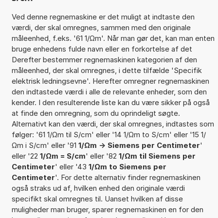
Ved denne regnemaskine er det muligt at indtaste den
værdi, der skal omregnes, sammen med den originale
måleenhed, f.eks. '61 1/Ωm'. Når man gør det, kan man enten
bruge enhedens fulde navn eller en forkortelse af det
Derefter bestemmer regnemaskinen kategorien af den
måleenhed, der skal omregnes, i dette tilfælde 'Specifik
elektrisk ledningsevne'. Herefter omregner regnemaskinen
den indtastede værdi i alle de relevante enheder, som den
kender. I den resulterende liste kan du være sikker på også
at finde den omregning, som du oprindeligt søgte.
Alternativt kan den værdi, der skal omregnes, indtastes som
følger: '61 1/Ωm til S/cm' eller '14 1/Ωm to S/cm' eller '15 1/
Ωm i S/cm' eller '91
1/Ωm -> Siemens per Centimeter
'
eller '22
1/Ωm = S/cm
' eller '82
1/Ωm til Siemens per
Centimeter
' eller '43
1/Ωm to Siemens per
Centimeter
'. For dette alternativ finder regnemaskinen
også straks ud af, hvilken enhed den originale værdi
specifikt skal omregnes til. Uanset hvilken af disse
muligheder man bruger, sparer regnemaskinen en for den