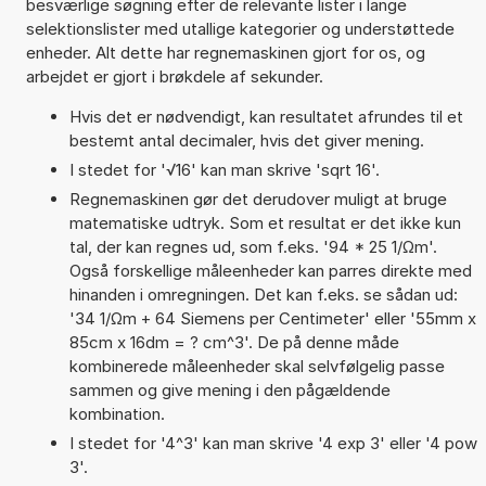
besværlige søgning efter de relevante lister i lange
selektionslister med utallige kategorier og understøttede
enheder. Alt dette har regnemaskinen gjort for os, og
arbejdet er gjort i brøkdele af sekunder.
Hvis det er nødvendigt, kan resultatet afrundes til et
bestemt antal decimaler, hvis det giver mening.
I stedet for '√16' kan man skrive 'sqrt 16'.
Regnemaskinen gør det derudover muligt at bruge
matematiske udtryk. Som et resultat er det ikke kun
tal, der kan regnes ud, som f.eks. '94 * 25 1/Ωm'.
Også forskellige måleenheder kan parres direkte med
hinanden i omregningen. Det kan f.eks. se sådan ud:
'34 1/Ωm + 64 Siemens per Centimeter' eller '55mm x
85cm x 16dm = ? cm^3'. De på denne måde
kombinerede måleenheder skal selvfølgelig passe
sammen og give mening i den pågældende
kombination.
I stedet for '4^3' kan man skrive '4 exp 3' eller '4 pow
3'.