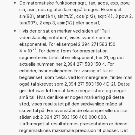
De matematiske funktioner sqrt, tan, acos, exp, pow,
sin, asin, cos og atan kan også bruges. Eksempel:
sin(90), atan(1/4), sin(π/2), cos(pi/2), sqrt(4), 3 pow 2,
tan(90°), 2 exp 3, asin(1/2) eller acos(1)
Hvis der er sat en markør ved siden af 'Tal i
videnskabelig notation', vises svaret som en
eksponentiel. For eksempel 2,394 271 583 150
21
4
×
10
. For denne form for præsentation
segmenteres tallet til en eksponent, her 21, og det
aktuelle nummer, her 2,394 271 583 150 4. For
enheder, hvor muligheden for visning af tal er
begrænset, som f.eks. ved lommeregnere, finder man
også tal skrevet som 2,394 271 583 150 4E+21. Dette
gør det især lettere at læse meget store og meget
små tal. Hvis der ikke er nogen markering på dette
sted, vises resultatet på den sædvanlige måde at
skrive tal på. For ovenstående eksempel ville det se
sådan ud: 2 394 271 583 150 400 000 000.
Uafhængigt at resultaternes præsentation er denne
regnemaskines maksimale præcision 14 pladser. Det