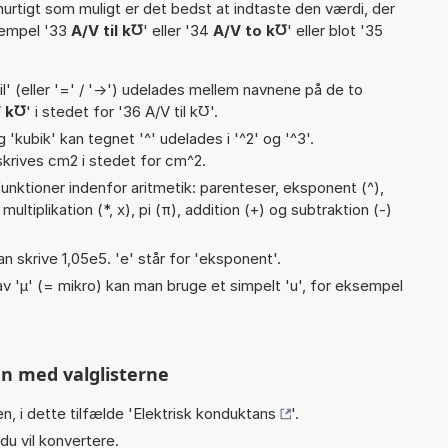
hurtigt som muligt er det bedst at indtaste den værdi, der
sempel '33
A/V til k℧
' eller '34
A/V to k℧
' eller blot '35
til' (eller '=' / '->') udelades mellem navnene på de to
 k℧
' i stedet for '36 A/V til k℧'.
g 'kubik' kan tegnet '^' udelades i '^2' og '^3'.
krives cm2 i stedet for cm^2.
unktioner indenfor aritmetik: parenteser, eksponent (^),
, multiplikation (*, x), pi (π), addition (+) og subtraktion (-)
an skrive 1,05e5. 'e' står for 'eksponent'.
v 'µ' (= mikro) kan man bruge et simpelt 'u', for eksempel
n med valglisterne
n, i dette tilfælde '
Elektrisk konduktans
'.
du vil konvertere.