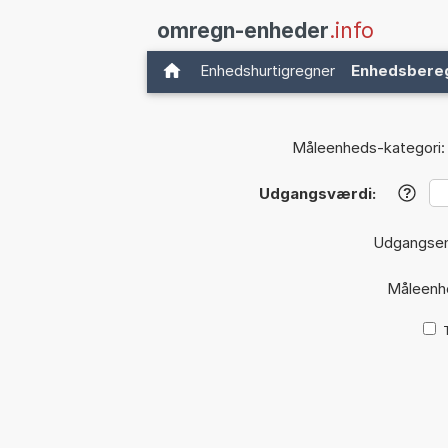
omregn-enheder
.info
Enhedshurtigregner
Enhedsbere
Måleenheds-kategori:
Udgangsværdi:
?
Udgangse
Måleenh