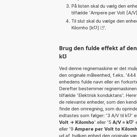
På listen skal du vælg den enhed
tilfælde '
Ampere per Volt [A/V
Til slut skal du vælge den enhed
Kilomho [k℧]
'.
Brug den fulde effekt af den
k℧
Ved denne regnemaskine er det muli
den originale måleenhed, f.eks. '44
enhedens fulde navn eller en forkorte
Derefter bestemmer regnemaskinen k
tilfælde 'Elektrisk konduktans'. Her
de relevante enheder, som den kender
finde den omregning, som du oprindel
indtastes som følger: '3 A/V til k℧' el
Volt -> Kilomho
' eller '5
A/V = k℧
' 
eller '9
Ampere per Volt to Kilom
ud af, hvilken enhed den originale væ