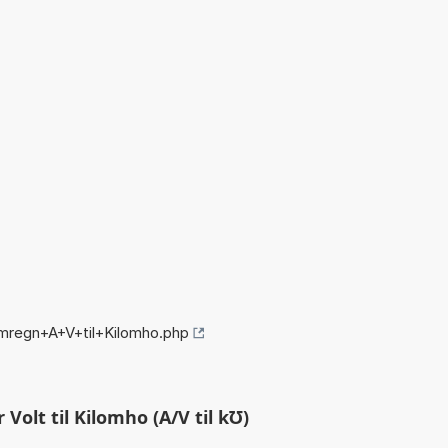
mregn+A+V+til+Kilomho.php
olt til Kilomho (A/V til k℧)