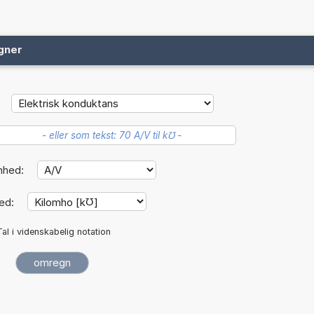
gner
nhed:
ed:
Tal i videnskabelig notation