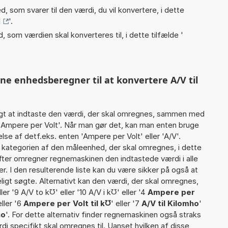
, som svarer til den værdi, du vil konvertere, i dette
]
'.
, som værdien skal konverteres til, i dette tilfælde '
ne enhedsberegner til at konvertere A/V til
gt at indtaste den værdi, der skal omregnes, sammen med
4 Ampere per Volt'. Når man gør det, kan man enten bruge
lse af detf.eks. enten 'Ampere per Volt' eller 'A/V'.
ategorien af den måleenhed, der skal omregnes, i dette
efter omregner regnemaskinen den indtastede værdi i alle
. I den resulterende liste kan du være sikker på også at
igt søgte. Alternativt kan den værdi, der skal omregnes,
ler '9 A/V to k℧' eller '10 A/V i k℧' eller '4
Ampere per
eller '6
Ampere per Volt til k℧
' eller '7
A/V til Kilomho
'
ho
'. For dette alternativ finder regnemaskinen også straks
rdi specifikt skal omregnes til. Uanset hvilken af disse