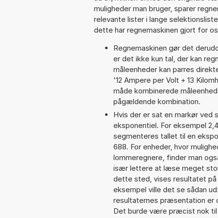
muligheder man bruger, sparer regne
relevante lister i lange selektionslis
dette har regnemaskinen gjort for os,
Regnemaskinen gør det derudov
er det ikke kun tal, der kan reg
måleenheder kan parres direkte
'12 Ampere per Volt + 13 Kilom
måde kombinerede måleenheder
pågældende kombination.
Hvis der er sat en markør ved s
eksponentiel. For eksempel 2,
segmenteres tallet til en eksp
688. For enheder, hvor mulighe
lommeregnere, finder man også
især lettere at læse meget sto
dette sted, vises resultatet p
eksempel ville det se sådan u
resultaternes præsentation er
Det burde være præcist nok til