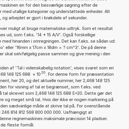
maskinen en for den besværlige søgning efter de
ter med utallige kategorier og understøttede enheder. Alt
 og arbejdet er gjort i brøkdele af sekunder.
er muligt at bruge matematiske udtryk. Som et resultat
nes ud, som f.eks. '14 * 15 A/V'. Også forskellige
 med hinanden i omregningen. Det kan f.eks. se sådan ud:
ho' eller '16mm x 17cm x 18dm = ? cm^3'. De på denne
 skal selvfølgelig passe sammen og give mening i den
iden af 'Tal i videnskabelig notation', vises svaret som en
20
468 148 125 688
×
10
. For denne form for præsentation
onent, her 20, og det aktuelle nummer, her 2,468 148 125
den for visning af tal er begrænset, som f.eks. ved
 tal skrevet som 2,468 148 125 688 E+20. Dette gør det
re og meget små tal. Hvis der ikke er nogen markering på
å den sædvanlige måde at skrive tal på. For ovenstående
d: 246 814 812 568 800 000 000. Uafhængigt at
 denne regnemaskines maksimale præcision 14 pladser.
 de fleste formål.