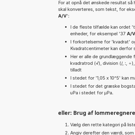
For at opnå det ønskede resultat så 
skal konverteres, som tekst, for ek
A/V
':
I de fleste tilfælde kan ordet '
enheder, for eksempel '37
A/V
I forkortelserne for 'kvadrat' o
Kvadratcentimeter kan derfor s
Her er alle de grundlæggende f
kvadratrod (√), division (/, :, ÷)
tilladt
I stedet for '1,05 x 10^5' kan m
I stedet for det græske bogsta
uPa i stedet for µPa.
eller: Brug af lommeregnere
Vælg den rette kategori på liste
Angiv derefter den værdi, som 