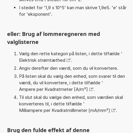
I stedet for '1,9 x 10^5' kan man skrive 1,9e5. 'e' står
for 'eksponent'.
eller: Brug af lommeregneren med
valglisterne
Vælg den rette kategori på listen, i dette tilfælde '
Elektrisk strømtæthed
'.
Angiv derefter den værdi, som du vil konvertere.
På listen skal du vælg den enhed, som svarer til den
værdi, du vil konvertere, i dette tilfælde '
Ampere per Kvadratmeter [A/m²]
'.
Til slut skal du vælge den enhed, som værdien skal
konverteres til, i dette tilfælde '
Milliampere per Kvadratmillimeter [mA/mm²]
'.
Brug den fulde effekt af denne