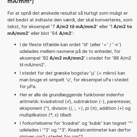
mA/mm²)
For at opnå det ønskede resultat så hurtigt som muligt er
det bedst at indtaste den værdi, der skal konverteres, som
tekst, for eksempel '7
A/m2 til mA/mm2
' eller '1
A/m2 to
mA/mm2
' eller blot '94
A/m2
':
I de fleste tilfælde kan ordet 'til' (eller '=' / '->')
udelades mellem navnene på de to enheder, for
eksempel '82
A/m2 mA/mm2
' i stedet for '88 A/m2
til mA/mm2'.
I stedet for det græske bogstav 'µ' (= mikro) kan
man bruge et simpelt 'u', for eksempel uPa i stedet
for µPa.
Her er alle de grundlæggende funktioner indenfor
aritmetik: kvadratrod (√), subtraktion (-), parenteser,
eksponent (^), division (/, :, ÷), pi (π), addition (+) og
multiplikation (*, x) tilladt
I forkortelserne for 'kvadrat' og 'kubik' kan tegnet '^'
udelades i '^2' og '^3'. Kvadratcentimeter kan derfor
skrives cm2 i stedet for cm^2.