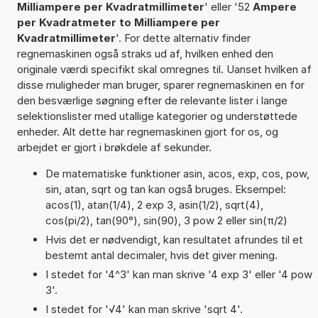
Milliampere per Kvadratmillimeter
' eller '52
Ampere
per Kvadratmeter to Milliampere per
Kvadratmillimeter
'. For dette alternativ finder
regnemaskinen også straks ud af, hvilken enhed den
originale værdi specifikt skal omregnes til. Uanset hvilken af
disse muligheder man bruger, sparer regnemaskinen en for
den besværlige søgning efter de relevante lister i lange
selektionslister med utallige kategorier og understøttede
enheder. Alt dette har regnemaskinen gjort for os, og
arbejdet er gjort i brøkdele af sekunder.
De matematiske funktioner asin, acos, exp, cos, pow,
sin, atan, sqrt og tan kan også bruges. Eksempel:
acos(1), atan(1/4), 2 exp 3, asin(1/2), sqrt(4),
cos(pi/2), tan(90°), sin(90), 3 pow 2 eller sin(π/2)
Hvis det er nødvendigt, kan resultatet afrundes til et
bestemt antal decimaler, hvis det giver mening.
I stedet for '4^3' kan man skrive '4 exp 3' eller '4 pow
3'.
I stedet for '√4' kan man skrive 'sqrt 4'.