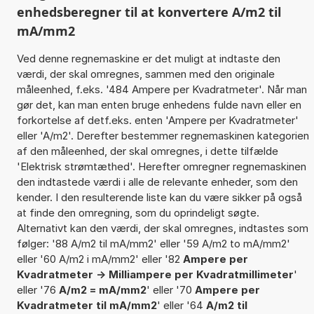
enhedsberegner til at konvertere A/m2 til
mA/mm2
Ved denne regnemaskine er det muligt at indtaste den
værdi, der skal omregnes, sammen med den originale
måleenhed, f.eks. '484 Ampere per Kvadratmeter'. Når man
gør det, kan man enten bruge enhedens fulde navn eller en
forkortelse af detf.eks. enten 'Ampere per Kvadratmeter'
eller 'A/m2'. Derefter bestemmer regnemaskinen kategorien
af den måleenhed, der skal omregnes, i dette tilfælde
'Elektrisk strømtæthed'. Herefter omregner regnemaskinen
den indtastede værdi i alle de relevante enheder, som den
kender. I den resulterende liste kan du være sikker på også
at finde den omregning, som du oprindeligt søgte.
Alternativt kan den værdi, der skal omregnes, indtastes som
følger: '88 A/m2 til mA/mm2' eller '59 A/m2 to mA/mm2'
eller '60 A/m2 i mA/mm2' eller '82
Ampere per
Kvadratmeter -> Milliampere per Kvadratmillimeter
'
eller '76
A/m2 = mA/mm2
' eller '70
Ampere per
Kvadratmeter til mA/mm2
' eller '64
A/m2 til