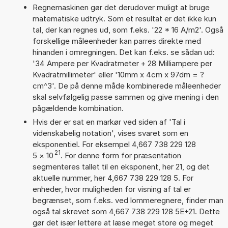
Regnemaskinen gør det derudover muligt at bruge
matematiske udtryk. Som et resultat er det ikke kun
tal, der kan regnes ud, som f.eks. '22 * 16 A/m2'. Også
forskellige måleenheder kan parres direkte med
hinanden i omregningen. Det kan f.eks. se sådan ud:
'34 Ampere per Kvadratmeter + 28 Milliampere per
Kvadratmillimeter' eller '10mm x 4cm x 97dm = ?
cm^3'. De på denne måde kombinerede måleenheder
skal selvfølgelig passe sammen og give mening i den
pågældende kombination.
Hvis der er sat en markør ved siden af 'Tal i
videnskabelig notation', vises svaret som en
eksponentiel. For eksempel 4,667 738 229 128
21
5
×
10
. For denne form for præsentation
segmenteres tallet til en eksponent, her 21, og det
aktuelle nummer, her 4,667 738 229 128 5. For
enheder, hvor muligheden for visning af tal er
begrænset, som f.eks. ved lommeregnere, finder man
også tal skrevet som 4,667 738 229 128 5E+21. Dette
gør det især lettere at læse meget store og meget