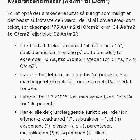
Kvadratcentimeter (A·s/m² til C/cm²)
For at opnå det ønskede resultat så hurtigt som muligt er
det bedst at indtaste den værdi, der skal konverteres, som
tekst, for eksempel '75
As/m2 til C/cm2
' eller '34
As/m2
to C/cm2
' eller blot '92
As/m2
':
I de fleste tilfælde kan ordet 'til' (eller '=' / '->')
udelades mellem navnene på de to enheder, for
eksempel '10
As/m2 C/cm2
' i stedet for '51 As/m2 til
C/cm2'.
I stedet for det græske bogstav 'µ' (= mikro) kan
man bruge et simpelt 'u', for eksempel uPa i stedet
for µPa.
I stedet for '1,2 x 10^5' kan man skrive 1,2e5. 'e' står
for 'eksponent'.
Her er alle de grundlæggende funktioner indenfor
aritmetik: kvadratrod (√), subtraktion (-), pi (π),
eksponent (^), division (/, :, ÷), parenteser,
multiplikation (*, x) og addition (+) tilladt