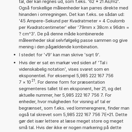
tal, der kan regnes ud, som f.eks. '62 * 21 As/m2'.
Også forskellige måleenheder kan parres direkte med
hinanden i omregningen. Det kan f.eks. se sådan ud:
'45 Ampere-Sekund per Kvadratmeter + 4 Coulomb
per Kvadratcentimeter' eller '79mm x 38cm x 96dm =
? cm^3'. De på denne måde kombinerede
måleenheder skal selvfølgelig passe sammen og give
mening i den pågældende kombination.
I stedet for '√9' kan man skrive 'sqrt 9'.
Hvis der er sat en markør ved siden af 'Tal i
videnskabelig notation', vises svaret som en
eksponentiel. For eksempel 5,985 222 167 756
21
7
×
10
. For denne form for præsentation
segmenteres tallet til en eksponent, her 21, og det
aktuelle nummer, her 5,985 222 167 756 7. For
enheder, hvor muligheden for visning af tal er
begrænset, som f.eks. ved lommeregnere, finder man
også tal skrevet som 5,985 222 167 756 7E+21. Dette
gør det især lettere at læse meget store og meget
små tal. Hvis der ikke er nogen markering på dette