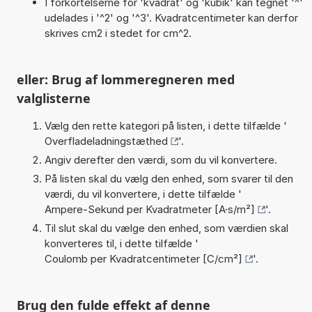
I forkortelserne for 'kvadrat' og 'kubik' kan tegnet '^'
udelades i '^2' og '^3'. Kvadratcentimeter kan derfor
skrives cm2 i stedet for cm^2.
eller: Brug af lommeregneren med
valglisterne
Vælg den rette kategori på listen, i dette tilfælde '
Overfladeladningstæthed
'.
Angiv derefter den værdi, som du vil konvertere.
På listen skal du vælg den enhed, som svarer til den
værdi, du vil konvertere, i dette tilfælde '
Ampere-Sekund per Kvadratmeter [A·s/m²]
'.
Til slut skal du vælge den enhed, som værdien skal
konverteres til, i dette tilfælde '
Coulomb per Kvadratcentimeter [C/cm²]
'.
Brug den fulde effekt af denne