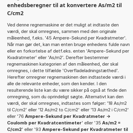
enhedsberegner til at konvertere As/m2 til
C/cm2
Ved denne regnemaskine er det muligt at indtaste den
værdi, der skal omregnes, sammen med den originale
måleenhed, f.eks. '45 Ampere-Sekund per Kvadratmeter'.
Når man gør det, kan man enten bruge enhedens fulde navn
eller en forkortelse af detf.eks. enten 'Ampere-Sekund per
Kvadratmeter' eller 'As/m2'. Derefter bestemmer
regnemaskinen kategorien af den måleenhed, der skal
omregnes, i dette tilfælde 'Overfladeladningstæthed'.
Herefter omregner regnemaskinen den indtastede værdi i
alle de relevante enheder, som den kender. I den
resulterende liste kan du være sikker på også at finde den
omregning, som du oprindeligt søgte. Alternativt kan den
værdi, der skal omregnes, indtastes som følger: '18 As/m2
til C/cm2' eller '12 As/m2 to C/cm2' eller '13 As/m2 i C/cm2'
eller '76
Ampere-Sekund per Kvadratmeter ->
Coulomb per Kvadratcentimeter
' eller '35
As/m2 =
C/cm2
' eller '93
Ampere-Sekund per Kvadratmeter til