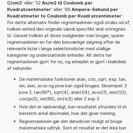
C/cm2
' eller '52
As/m2 til Coulomb per
Kvadratcentimeter
' eller '69
Ampere-Sekund per
Kvadratmeter to Coulomb per Kvadratcentimeter
'.
For dette alternativ finder regnemaskinen også straks ud af,
hvilken enhed den originale værdi specifikt skal omregnes
til. Uanset hvilken af disse muligheder man bruger, sparer
regnemaskinen en for den besværlige søgning efter de
relevante lister i lange selektionslister med utallige
kategorier og understøttede enheder. Alt dette har
regnemaskinen gjort for os, og arbejdet er gjort i brøkdele
af sekunder.
De matematiske funktioner atan, cos, sqrt, exp, tan,
sin, asin, acos og pow kan også bruges. Eksempel: 3
pow 2, tan(90°), sqrt(4), atan(1/4), acos(1), asin(1/2),
cos(pi/2), sin(90), sin(π/2) eller 2 exp 3
Hvis det er nødvendigt, kan resultatet afrundes til et
bestemt antal decimaler, hvis det giver mening.
Regnemaskinen gør det derudover muligt at bruge
matematiske udtryk. Som et resultat er det ikke kun