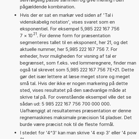
pågældende kombination.
Hvis der er sat en markør ved siden af 'Tal i
videnskabelig notation', vises svaret som en
eksponentiel. For eksempel 5,985 222 167 756
21
7
×
10
. For denne form for præsentation
segmenteres tallet til en eksponent, her 21, og det
aktuelle nummer, her 5,985 222 167 756 7. For
enheder, hvor muligheden for visning af tal er
begrænset, som f.eks. ved lommeregnere, finder man
også tal skrevet som 5,985 222 167 756 7E+21. Dette
gør det især lettere at læse meget store og meget
små tal. Hvis der ikke er nogen markering på dette
sted, vises resultatet på den sædvanlige måde at
skrive tal på. For ovenstående eksempel ville det se
sådan ud: 5 985 222 167 756 700 000 000.
Uafhængigt at resultaternes præsentation er denne
regnemaskines maksimale præcision 14 pladser. Det
burde være præcist nok til de fleste formål.
I stedet for '4^3' kan man skrive '4 exp 3' eller '4 pow