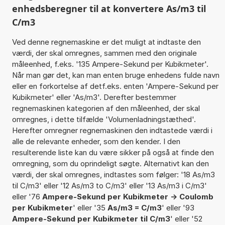
enhedsberegner til at konvertere As/m3 til
C/m3
Ved denne regnemaskine er det muligt at indtaste den
værdi, der skal omregnes, sammen med den originale
måleenhed, f.eks. '135 Ampere-Sekund per Kubikmeter'.
Når man gør det, kan man enten bruge enhedens fulde navn
eller en forkortelse af detf.eks. enten 'Ampere-Sekund per
Kubikmeter' eller 'As/m3'. Derefter bestemmer
regnemaskinen kategorien af den måleenhed, der skal
omregnes, i dette tilfælde 'Volumenladningstæthed'.
Herefter omregner regnemaskinen den indtastede værdi i
alle de relevante enheder, som den kender. I den
resulterende liste kan du være sikker på også at finde den
omregning, som du oprindeligt søgte. Alternativt kan den
værdi, der skal omregnes, indtastes som følger: '18 As/m3
til C/m3' eller '12 As/m3 to C/m3' eller '13 As/m3 i C/m3'
eller '76
Ampere-Sekund per Kubikmeter -> Coulomb
per Kubikmeter
' eller '35
As/m3 = C/m3
' eller '93
Ampere-Sekund per Kubikmeter til C/m3
' eller '52