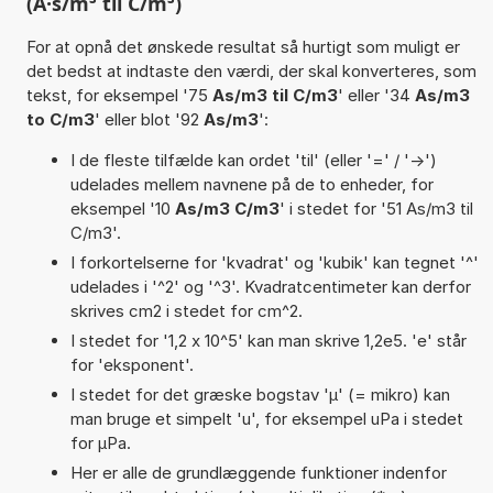
(A·s/m³ til C/m³)
For at opnå det ønskede resultat så hurtigt som muligt er
det bedst at indtaste den værdi, der skal konverteres, som
tekst, for eksempel '75
As/m3 til C/m3
' eller '34
As/m3
to C/m3
' eller blot '92
As/m3
':
I de fleste tilfælde kan ordet 'til' (eller '=' / '->')
udelades mellem navnene på de to enheder, for
eksempel '10
As/m3 C/m3
' i stedet for '51 As/m3 til
C/m3'.
I forkortelserne for 'kvadrat' og 'kubik' kan tegnet '^'
udelades i '^2' og '^3'. Kvadratcentimeter kan derfor
skrives cm2 i stedet for cm^2.
I stedet for '1,2 x 10^5' kan man skrive 1,2e5. 'e' står
for 'eksponent'.
I stedet for det græske bogstav 'µ' (= mikro) kan
man bruge et simpelt 'u', for eksempel uPa i stedet
for µPa.
Her er alle de grundlæggende funktioner indenfor