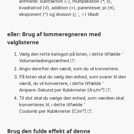
aritmetik: subtraktion (-), multiplikation (*, x),
kvadratrod (√), addition (+), parenteser, pi (π),
eksponent (^) og division (/, :, ÷) tilladt
eller: Brug af lommeregneren med
valglisterne
Vælg den rette kategori på listen, i dette tilfælde '
Volumenladningstæthed
'.
Angiv derefter den værdi, som du vil konvertere.
På listen skal du vælg den enhed, som svarer til den
værdi, du vil konvertere, i dette tilfælde '
Ampere-Sekund per Kubikmeter [A·s/m³]
'.
Til slut skal du vælge den enhed, som værdien skal
konverteres til, i dette tilfælde '
Coulomb per Kubikmeter [C/m³]
'.
Brug den fulde effekt af denne