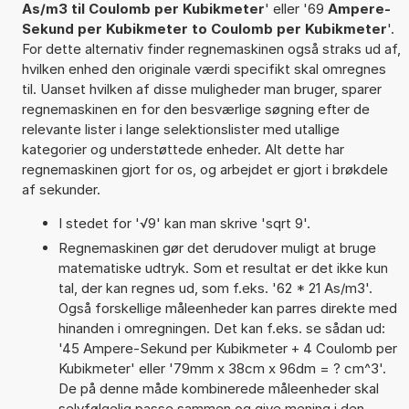
As/m3 til Coulomb per Kubikmeter
' eller '69
Ampere-
Sekund per Kubikmeter to Coulomb per Kubikmeter
'.
For dette alternativ finder regnemaskinen også straks ud af,
hvilken enhed den originale værdi specifikt skal omregnes
til. Uanset hvilken af disse muligheder man bruger, sparer
regnemaskinen en for den besværlige søgning efter de
relevante lister i lange selektionslister med utallige
kategorier og understøttede enheder. Alt dette har
regnemaskinen gjort for os, og arbejdet er gjort i brøkdele
af sekunder.
I stedet for '√9' kan man skrive 'sqrt 9'.
Regnemaskinen gør det derudover muligt at bruge
matematiske udtryk. Som et resultat er det ikke kun
tal, der kan regnes ud, som f.eks. '62 * 21 As/m3'.
Også forskellige måleenheder kan parres direkte med
hinanden i omregningen. Det kan f.eks. se sådan ud:
'45 Ampere-Sekund per Kubikmeter + 4 Coulomb per
Kubikmeter' eller '79mm x 38cm x 96dm = ? cm^3'.
De på denne måde kombinerede måleenheder skal
selvfølgelig passe sammen og give mening i den