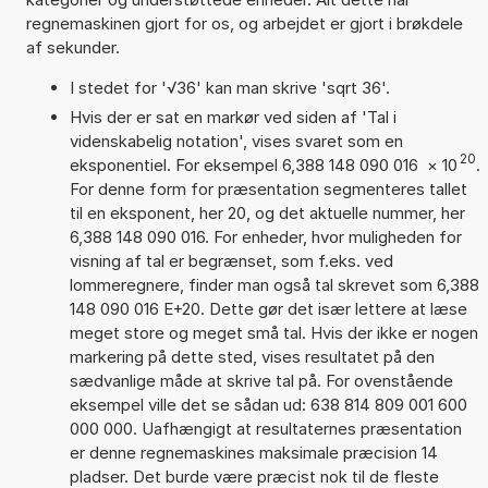
regnemaskinen gjort for os, og arbejdet er gjort i brøkdele
af sekunder.
I stedet for '√36' kan man skrive 'sqrt 36'.
Hvis der er sat en markør ved siden af 'Tal i
videnskabelig notation', vises svaret som en
20
eksponentiel. For eksempel 6,388 148 090 016
×
10
.
For denne form for præsentation segmenteres tallet
til en eksponent, her 20, og det aktuelle nummer, her
6,388 148 090 016. For enheder, hvor muligheden for
visning af tal er begrænset, som f.eks. ved
lommeregnere, finder man også tal skrevet som 6,388
148 090 016 E+20. Dette gør det især lettere at læse
meget store og meget små tal. Hvis der ikke er nogen
markering på dette sted, vises resultatet på den
sædvanlige måde at skrive tal på. For ovenstående
eksempel ville det se sådan ud: 638 814 809 001 600
000 000. Uafhængigt at resultaternes præsentation
er denne regnemaskines maksimale præcision 14
pladser. Det burde være præcist nok til de fleste