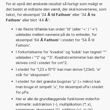
For at opnå det ønskede resultat så hurtigt som muligt er
det bedst at indtaste den værdi, der skal konverteres, som
tekst, for eksempel '24
Å til Fathom
' eller '34
Å to
Fathom
' eller blot '44
Å
':
I de fleste tilfælde kan ordet 'til' (eller '=' / '->')
udelades mellem navnene på de to enheder, for
eksempel '64
Å Fathom
' i stedet for '54 Å til
Fathom'.
I forkortelserne for 'kvadrat' og 'kubik' kan tegnet '^'
udelades i '^2' og '^3'. Kvadratcentimeter kan derfor
skrives cm2 i stedet for cm^2.
I stedet for '1,23 x 10^5' kan man skrive 1,23e5. 'e'
står for 'eksponent'.
I stedet for det græske bogstav 'µ' (= mikro) kan
man bruge et simpelt 'u', for eksempel uPa i stedet
for µPa.
Her er alle de grundlæggende funktioner indenfor
aritmetik: subtraktion (-), multiplikation (*, x),
parenteser, eksponent (^), addition (+), pi (π),