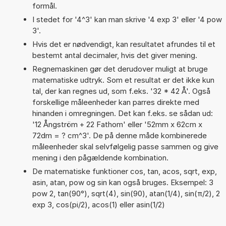
formål.
I stedet for '4^3' kan man skrive '4 exp 3' eller '4 pow
3'.
Hvis det er nødvendigt, kan resultatet afrundes til et
bestemt antal decimaler, hvis det giver mening.
Regnemaskinen gør det derudover muligt at bruge
matematiske udtryk. Som et resultat er det ikke kun
tal, der kan regnes ud, som f.eks. '32 * 42 Å'. Også
forskellige måleenheder kan parres direkte med
hinanden i omregningen. Det kan f.eks. se sådan ud:
'12 Ångström + 22 Fathom' eller '52mm x 62cm x
72dm = ? cm^3'. De på denne måde kombinerede
måleenheder skal selvfølgelig passe sammen og give
mening i den pågældende kombination.
De matematiske funktioner cos, tan, acos, sqrt, exp,
asin, atan, pow og sin kan også bruges. Eksempel: 3
pow 2, tan(90°), sqrt(4), sin(90), atan(1/4), sin(π/2), 2
exp 3, cos(pi/2), acos(1) eller asin(1/2)