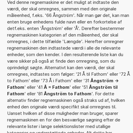
Ved denne regnemaskine er det muligt at indtaste den
værdi, der skal omregnes, sammen med den originale
måleenhed, f.eks. '66 Ångström'. Når man gør det, kan man
enten bruge enhedens fulde navn eller en forkortelse af
detf.eks. enten 'Ångström' eller 'Å'. Derefter bestemmer
regnemaskinen kategorien af den måleenhed, der skal
omregnes, i dette tilfælde 'Længde'. Herefter omregner
regnemaskinen den indtastede værdi i alle de relevante
enheder, som den kender. I den resulterende liste kan du
være sikker på også at finde den omregning, som du
oprindeligt søgte. Alternativt kan den værdi, der skal
omregnes, indtastes som følger: '21 Å til Fathom' eller '72 Å
to Fathom' eller '73 Å i Fathom' eller '31
Ångström ->
Fathom
' eller '41
Å = Fathom
' eller '51
Ångström til
Fathom
' eller '81
Ångström to Fathom
'. For dette
alternativ finder regnemaskinen også straks ud af, hvilken
enhed den originale værdi specifikt skal omregnes til.
Uanset hvilken af disse muligheder man bruger, sparer
regnemaskinen en for den besværlige søgning efter de
relevante lister i lange selektionslister med utallige
kategorier og understøttede enheder. Alt dette har