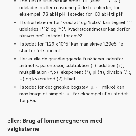
I de fleste tilfælde kan ordet 'til' (eller '=' / '->')
udelades mellem navnene på de to enheder, for
eksempel '73 abH pH' i stedet for '60 abH til pH'.
I forkortelserne for 'kvadrat' og 'kubik' kan tegnet '^'
udelades i '^2' og '^3'. Kvadratcentimeter kan derfor
skrives cm2 i stedet for cm^2.
I stedet for '1,29 x 10^5' kan man skrive 1,29e5. 'e'
står for 'eksponent'.
Her er alle de grundlæggende funktioner indenfor
aritmetik: parenteser, subtraktion (-), addition (+),
multiplikation (*, x), eksponent (^), pi (π), division (/, :,
÷) og kvadratrod (√) tilladt
I stedet for det græske bogstav 'µ' (= mikro) kan
man bruge et simpelt 'u', for eksempel uPa i stedet
for µPa.
eller: Brug af lommeregneren med
valglisterne