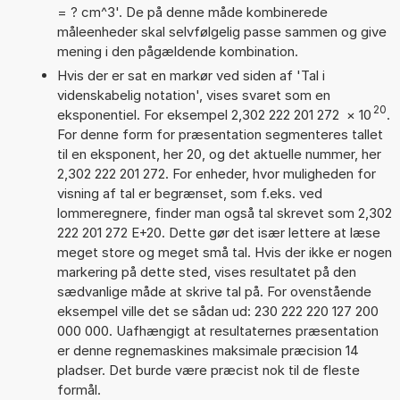
= ? cm^3'. De på denne måde kombinerede
måleenheder skal selvfølgelig passe sammen og give
mening i den pågældende kombination.
Hvis der er sat en markør ved siden af 'Tal i
videnskabelig notation', vises svaret som en
20
eksponentiel. For eksempel 2,302 222 201 272
×
10
.
For denne form for præsentation segmenteres tallet
til en eksponent, her 20, og det aktuelle nummer, her
2,302 222 201 272. For enheder, hvor muligheden for
visning af tal er begrænset, som f.eks. ved
lommeregnere, finder man også tal skrevet som 2,302
222 201 272 E+20. Dette gør det især lettere at læse
meget store og meget små tal. Hvis der ikke er nogen
markering på dette sted, vises resultatet på den
sædvanlige måde at skrive tal på. For ovenstående
eksempel ville det se sådan ud: 230 222 220 127 200
000 000. Uafhængigt at resultaternes præsentation
er denne regnemaskines maksimale præcision 14
pladser. Det burde være præcist nok til de fleste
formål.