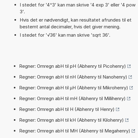
I stedet for '4^3' kan man skrive '4 exp 3' eller '4 pow
3'.
Hvis det er nødvendigt, kan resultatet afrundes til et
bestemt antal decimaler, hvis det giver mening.
I stedet for '√36' kan man skrive 'sqrt 36'.
Regner: Omregn abH til pH (Abhenry til Picohenry)
Regner: Omregn abH til nH (Abhenry til Nanohenry)
Regner: Omregn abH til µH (Abhenry til Mikrohenry)
Regner: Omregn abH til mH (Abhenry til Millihenry)
Regner: Omregn abH til H (Abhenry til Henry)
Regner: Omregn abH til kH (Abhenry til Kilohenry)
Regner: Omregn abH til MH (Abhenry til Megahenry)