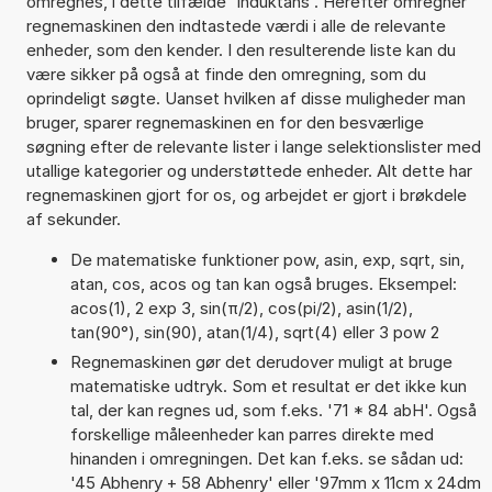
omregnes, i dette tilfælde 'Induktans'. Herefter omregner
regnemaskinen den indtastede værdi i alle de relevante
enheder, som den kender. I den resulterende liste kan du
være sikker på også at finde den omregning, som du
oprindeligt søgte. Uanset hvilken af disse muligheder man
bruger, sparer regnemaskinen en for den besværlige
søgning efter de relevante lister i lange selektionslister med
utallige kategorier og understøttede enheder. Alt dette har
regnemaskinen gjort for os, og arbejdet er gjort i brøkdele
af sekunder.
De matematiske funktioner pow, asin, exp, sqrt, sin,
atan, cos, acos og tan kan også bruges. Eksempel:
acos(1), 2 exp 3, sin(π/2), cos(pi/2), asin(1/2),
tan(90°), sin(90), atan(1/4), sqrt(4) eller 3 pow 2
Regnemaskinen gør det derudover muligt at bruge
matematiske udtryk. Som et resultat er det ikke kun
tal, der kan regnes ud, som f.eks. '71 * 84 abH'. Også
forskellige måleenheder kan parres direkte med
hinanden i omregningen. Det kan f.eks. se sådan ud:
'45 Abhenry + 58 Abhenry' eller '97mm x 11cm x 24dm