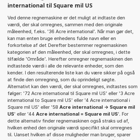
international til Square mil US
Ved denne regnemaskine er det muligt at indtaste den
værdi, der skal omregnes, sammen med den originale
måleenhed, f.eks. '36 Acre international'. Når man gør det,
kan man enten bruge enhedens fulde navn eller en
forkortelse af det Derefter bestemmer regnemaskinen
kategorien af den måleenhed, der skal omregnes, i dette
tilfælde 'Område'. Herefter omregner regnemaskinen den
indtastede værdi i alle de relevante enheder, som den
kender. I den resulterende liste kan du være sikker på også
at finde den omregning, som du oprindeligt søgte.
Alternativt kan den værdi, der skal omregnes, indtastes som
følger: '72 Acre international til Square mil US' eller '3 Acre
international to Square mil US' eller '4 Acre international i
Square mil US' eller '58
Acre international -> Square mil
US
' eller '44
Acre international = Square mil US
'. For
dette alternativ finder regnemaskinen også straks ud af,
hvilken enhed den originale værdi specifikt skal omregnes
til. Uanset hvilken af disse muligheder man bruger, sparer