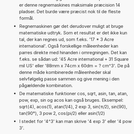
er denne regnemaskines maksimale præcision 14
pladser. Det burde være præcist nok til de fleste
formål.
Regnemaskinen gør det derudover muligt at bruge
matematiske udtryk. Som et resultat er det ikke kun
tal, der kan regnes ud, som f.eks. '17 * 3 Acre
international'. Også forskellige måleenheder kan
parres direkte med hinanden i omregningen. Det kan
f.eks. se sådan ud: '45 Acre international + 31 Square
mil US' eller '88mm x 74cm x 60dm = ? cm^3'. De på
denne måde kombinerede måleenheder skal
selvfølgelig passe sammen og give mening i den
pågældende kombination.
De matematiske funktioner cos, sqrt, asin, tan, atan,
pow, exp, sin og acos kan også bruges. Eksempel:
sqrt(4), acos(1), atan(1/4), 2 exp 3, sin(π/2), sin(90),
tan(90°), 3 pow 2, cos(pi/2) eller asin(1/2)
I stedet for '4^3' kan man skrive '4 exp 3' eller '4 pow
3'.