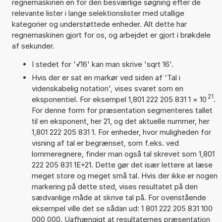
regnemaskinen en for den besværlige søgning efter de
relevante lister i lange selektionslister med utallige
kategorier og understøttede enheder. Alt dette har
regnemaskinen gjort for os, og arbejdet er gjort i brøkdele
af sekunder.
I stedet for '√16' kan man skrive 'sqrt 16'.
Hvis der er sat en markør ved siden af 'Tal i
videnskabelig notation', vises svaret som en
21
eksponentiel. For eksempel 1,801 222 205 831 1
×
10
.
For denne form for præsentation segmenteres tallet
til en eksponent, her 21, og det aktuelle nummer, her
1,801 222 205 831 1. For enheder, hvor muligheden for
visning af tal er begrænset, som f.eks. ved
lommeregnere, finder man også tal skrevet som 1,801
222 205 831 1E+21. Dette gør det især lettere at læse
meget store og meget små tal. Hvis der ikke er nogen
markering på dette sted, vises resultatet på den
sædvanlige måde at skrive tal på. For ovenstående
eksempel ville det se sådan ud: 1 801 222 205 831 100
000 000. Uafhængigt at resultaternes præsentation