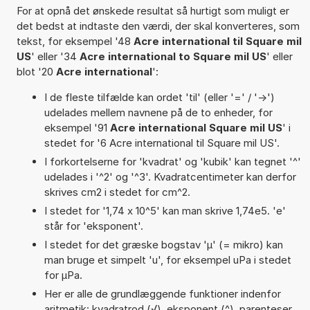
For at opnå det ønskede resultat så hurtigt som muligt er
det bedst at indtaste den værdi, der skal konverteres, som
tekst, for eksempel '48
Acre international til Square mil
US
' eller '34
Acre international to Square mil US
' eller
blot '20
Acre international
':
I de fleste tilfælde kan ordet 'til' (eller '=' / '->')
udelades mellem navnene på de to enheder, for
eksempel '91
Acre international Square mil US
' i
stedet for '6 Acre international til Square mil US'.
I forkortelserne for 'kvadrat' og 'kubik' kan tegnet '^'
udelades i '^2' og '^3'. Kvadratcentimeter kan derfor
skrives cm2 i stedet for cm^2.
I stedet for '1,74 x 10^5' kan man skrive 1,74e5. 'e'
står for 'eksponent'.
I stedet for det græske bogstav 'µ' (= mikro) kan
man bruge et simpelt 'u', for eksempel uPa i stedet
for µPa.
Her er alle de grundlæggende funktioner indenfor
aritmetik: kvadratrod (√), eksponent (^), parenteser,