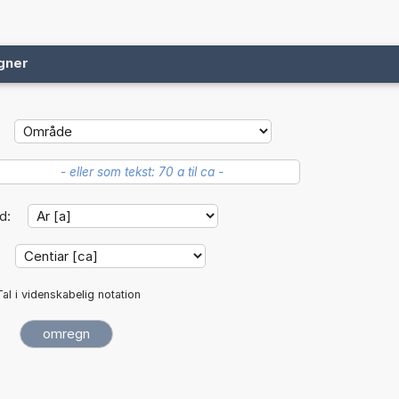
gner
d:
:
Tal i videnskabelig notation