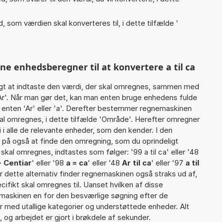
, som værdien skal konverteres til, i dette tilfælde '
ne enhedsberegner til at konvertere a til ca
gt at indtaste den værdi, der skal omregnes, sammen med
 Ar'. Når man gør det, kan man enten bruge enhedens fulde
s. enten 'Ar' eller 'a'. Derefter bestemmer regnemaskinen
al omregnes, i dette tilfælde 'Område'. Herefter omregner
i alle de relevante enheder, som den kender. I den
r på også at finde den omregning, som du oprindeligt
skal omregnes, indtastes som følger: '99 a til ca' eller '48
> Centiar
' eller '98
a = ca
' eller '48
Ar til ca
' eller '97
a til
or dette alternativ finder regnemaskinen også straks ud af,
cifikt skal omregnes til. Uanset hvilken af disse
maskinen en for den besværlige søgning efter de
ter med utallige kategorier og understøttede enheder. Alt
 og arbejdet er gjort i brøkdele af sekunder.