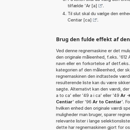
tilfælde '
Ar [a]
'.
Til slut skal du vælge den enhed
Centiar [ca]
'.
Brug den fulde effekt af den
Ved denne regnemaskine er det muli
den originale måleenhed, f.eks. '612
navn eller en forkortelse af detf.ek
kategorien af den måleenhed, der sk
regnemaskinen den indtastede værdi 
resulterende liste kan du være sikke
søgte. Alternativt kan den værdi, der 
a to ca' eller '49 a i ca' eller '49
Ar -
Centiar
' eller '96
Ar to Centiar
'. F
hvilken enhed den originale værdi spe
muligheder man bruger, sparer regne
relevante lister i lange selektionslis
dette har regnemaskinen gjort for os,