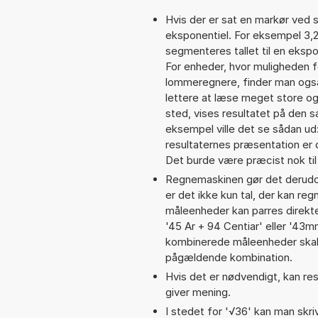
Hvis der er sat en markør ved s
eksponentiel. For eksempel 3,2
segmenteres tallet til en ekspo
For enheder, hvor muligheden f
lommeregnere, finder man også
lettere at læse meget store og
sted, vises resultatet på den 
eksempel ville det se sådan u
resultaternes præsentation er
Det burde være præcist nok til
Regnemaskinen gør det derudov
er det ikke kun tal, der kan reg
måleenheder kan parres direkte
'45 Ar + 94 Centiar' eller '4
kombinerede måleenheder skal 
pågældende kombination.
Hvis det er nødvendigt, kan res
giver mening.
I stedet for '√36' kan man skriv