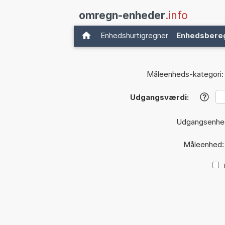
omregn-enheder
.info
Enhedshurtigregner
Enhedsbere
Måleenheds-kategori:
Udgangsværdi:
?
Udgangsenhe
Måleenhed