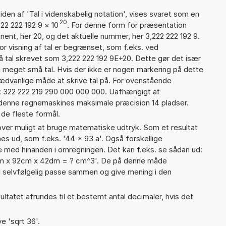
iden af 'Tal i videnskabelig notation', vises svaret som en
20
22 222 192 9
×
10
. For denne form for præsentation
nent, her 20, og det aktuelle nummer, her 3,222 222 192 9.
or visning af tal er begrænset, som f.eks. ved
 tal skrevet som 3,222 222 192 9E+20. Dette gør det især
 meget små tal. Hvis der ikke er nogen markering på dette
sædvanlige måde at skrive tal på. For ovenstående
d: 322 222 219 290 000 000 000. Uafhængigt at
 denne regnemaskines maksimale præcision 14 pladser.
 de fleste formål.
er muligt at bruge matematiske udtryk. Som et resultat
nes ud, som f.eks. '44 * 93 a'. Også forskellige
 med hinanden i omregningen. Det kan f.eks. se sådan ud:
3mm x 92cm x 42dm = ? cm^3'. De på denne måde
selvfølgelig passe sammen og give mening i den
ultatet afrundes til et bestemt antal decimaler, hvis det
e 'sqrt 36'.