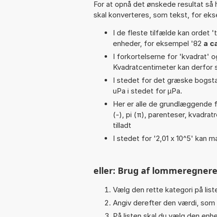
For at opnå det ønskede resultat så 
skal konverteres, som tekst, for ek
I de fleste tilfælde kan ordet '
enheder, for eksempel '82
a c
I forkortelserne for 'kvadrat' o
Kvadratcentimeter kan derfor s
I stedet for det græske bogsta
uPa i stedet for µPa.
Her er alle de grundlæggende f
(-), pi (π), parenteser, kvadratro
tilladt
I stedet for '2,01 x 10^5' kan m
eller: Brug af lommeregnere
Vælg den rette kategori på liste
Angiv derefter den værdi, som 
På listen skal du vælg den enhed