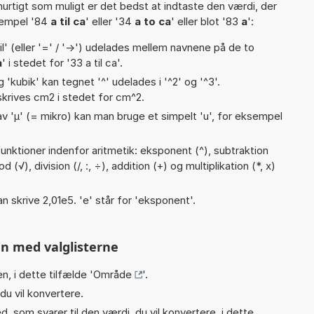
hurtigt som muligt er det bedst at indtaste den værdi, der
sempel '84
a til ca
' eller '34
a to ca
' eller blot '83
a
':
til' (eller '=' / '->') udelades mellem navnene på de to
a
' i stedet for '33 a til ca'.
g 'kubik' kan tegnet '^' udelades i '^2' og '^3'.
krives cm2 i stedet for cm^2.
v 'µ' (= mikro) kan man bruge et simpelt 'u', for eksempel
unktioner indenfor aritmetik: eksponent (^), subtraktion
d (√), division (/, :, ÷), addition (+) og multiplikation (*, x)
an skrive 2,01e5. 'e' står for 'eksponent'.
n med valglisterne
n, i dette tilfælde '
Område
'.
du vil konvertere.
, som svarer til den værdi, du vil konvertere, i dette