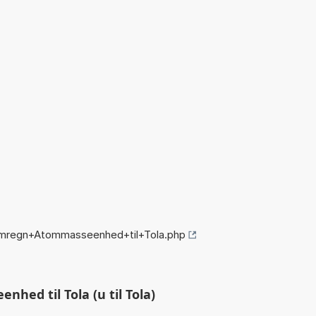
omregn+Atommasseenhed+til+Tola.php
ed til Tola (u til Tola)