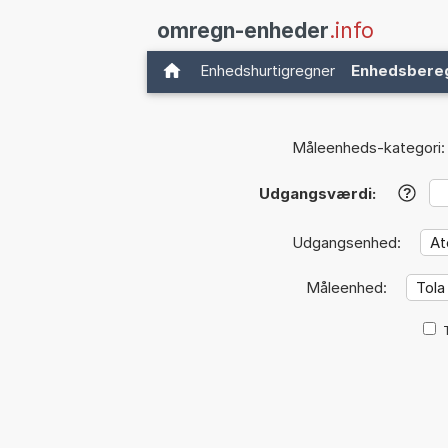
omregn-enheder
.info
Enhedshurtigregner
Enhedsbere
Måleenheds-kategori:
Udgangsværdi:
?
Udgangsenhed:
Måleenhed: