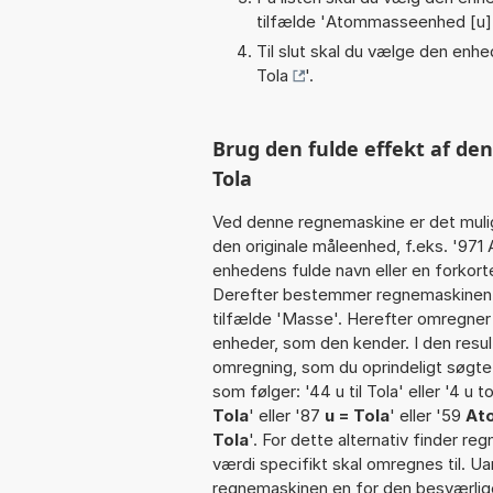
tilfælde '
Atommasseenhed [u]
Til slut skal du vælge den enhed
Tola
'.
Brug den fulde effekt af den
Tola
Ved denne regnemaskine er det muli
den originale måleenhed, f.eks. '97
enhedens fulde navn eller en forkort
Derefter bestemmer regnemaskinen k
tilfælde 'Masse'. Herefter omregner
enheder, som den kender. I den resul
omregning, som du oprindeligt søgte.
som følger: '44 u til Tola' eller '4 u to
Tola
' eller '87
u = Tola
' eller '59
At
Tola
'. For dette alternativ finder r
værdi specifikt skal omregnes til. U
regnemaskinen en for den besværlige s