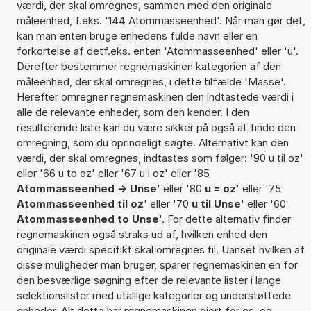
værdi, der skal omregnes, sammen med den originale
måleenhed, f.eks. '144 Atommasseenhed'. Når man gør det,
kan man enten bruge enhedens fulde navn eller en
forkortelse af detf.eks. enten 'Atommasseenhed' eller 'u'.
Derefter bestemmer regnemaskinen kategorien af den
måleenhed, der skal omregnes, i dette tilfælde 'Masse'.
Herefter omregner regnemaskinen den indtastede værdi i
alle de relevante enheder, som den kender. I den
resulterende liste kan du være sikker på også at finde den
omregning, som du oprindeligt søgte. Alternativt kan den
værdi, der skal omregnes, indtastes som følger: '90 u til oz'
eller '66 u to oz' eller '67 u i oz' eller '85
Atommasseenhed -> Unse
' eller '80
u = oz
' eller '75
Atommasseenhed til oz
' eller '70
u til Unse
' eller '60
Atommasseenhed to Unse
'. For dette alternativ finder
regnemaskinen også straks ud af, hvilken enhed den
originale værdi specifikt skal omregnes til. Uanset hvilken af
disse muligheder man bruger, sparer regnemaskinen en for
den besværlige søgning efter de relevante lister i lange
selektionslister med utallige kategorier og understøttede
enheder. Alt dette har regnemaskinen gjort for os, og