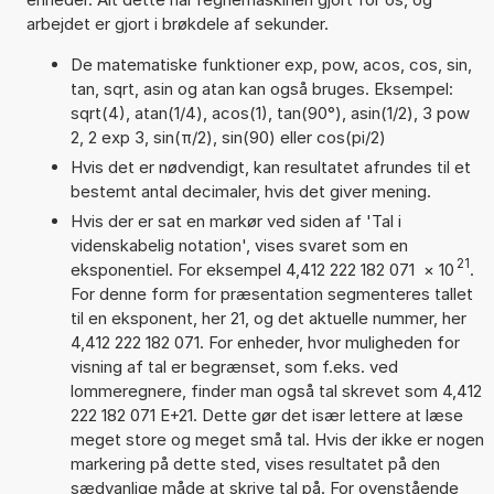
arbejdet er gjort i brøkdele af sekunder.
De matematiske funktioner exp, pow, acos, cos, sin,
tan, sqrt, asin og atan kan også bruges. Eksempel:
sqrt(4), atan(1/4), acos(1), tan(90°), asin(1/2), 3 pow
2, 2 exp 3, sin(π/2), sin(90) eller cos(pi/2)
Hvis det er nødvendigt, kan resultatet afrundes til et
bestemt antal decimaler, hvis det giver mening.
Hvis der er sat en markør ved siden af 'Tal i
videnskabelig notation', vises svaret som en
21
eksponentiel. For eksempel 4,412 222 182 071
×
10
.
For denne form for præsentation segmenteres tallet
til en eksponent, her 21, og det aktuelle nummer, her
4,412 222 182 071. For enheder, hvor muligheden for
visning af tal er begrænset, som f.eks. ved
lommeregnere, finder man også tal skrevet som 4,412
222 182 071 E+21. Dette gør det især lettere at læse
meget store og meget små tal. Hvis der ikke er nogen
markering på dette sted, vises resultatet på den
sædvanlige måde at skrive tal på. For ovenstående