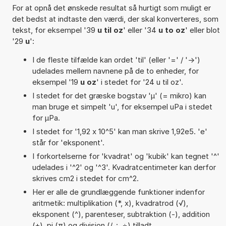
For at opnå det ønskede resultat så hurtigt som muligt er
det bedst at indtaste den værdi, der skal konverteres, som
tekst, for eksempel '39
u til oz
' eller '34
u to oz
' eller blot
'29
u
':
I de fleste tilfælde kan ordet 'til' (eller '=' / '->')
udelades mellem navnene på de to enheder, for
eksempel '19
u oz
' i stedet for '24 u til oz'.
I stedet for det græske bogstav 'µ' (= mikro) kan
man bruge et simpelt 'u', for eksempel uPa i stedet
for µPa.
I stedet for '1,92 x 10^5' kan man skrive 1,92e5. 'e'
står for 'eksponent'.
I forkortelserne for 'kvadrat' og 'kubik' kan tegnet '^'
udelades i '^2' og '^3'. Kvadratcentimeter kan derfor
skrives cm2 i stedet for cm^2.
Her er alle de grundlæggende funktioner indenfor
aritmetik: multiplikation (*, x), kvadratrod (√),
eksponent (^), parenteser, subtraktion (-), addition
(+), pi (π) og division (/, :, ÷) tilladt