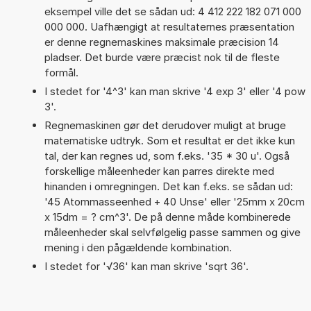
eksempel ville det se sådan ud: 4 412 222 182 071 000
000 000. Uafhængigt at resultaternes præsentation
er denne regnemaskines maksimale præcision 14
pladser. Det burde være præcist nok til de fleste
formål.
I stedet for '4^3' kan man skrive '4 exp 3' eller '4 pow
3'.
Regnemaskinen gør det derudover muligt at bruge
matematiske udtryk. Som et resultat er det ikke kun
tal, der kan regnes ud, som f.eks. '35 * 30 u'. Også
forskellige måleenheder kan parres direkte med
hinanden i omregningen. Det kan f.eks. se sådan ud:
'45 Atommasseenhed + 40 Unse' eller '25mm x 20cm
x 15dm = ? cm^3'. De på denne måde kombinerede
måleenheder skal selvfølgelig passe sammen og give
mening i den pågældende kombination.
I stedet for '√36' kan man skrive 'sqrt 36'.