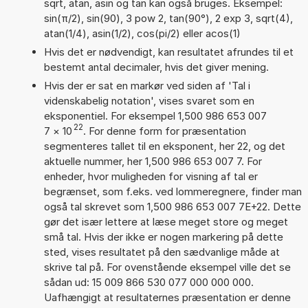
sqrt, atan, asin og tan kan også bruges. Eksempel:
sin(π/2), sin(90), 3 pow 2, tan(90°), 2 exp 3, sqrt(4),
atan(1/4), asin(1/2), cos(pi/2) eller acos(1)
Hvis det er nødvendigt, kan resultatet afrundes til et
bestemt antal decimaler, hvis det giver mening.
Hvis der er sat en markør ved siden af 'Tal i
videnskabelig notation', vises svaret som en
eksponentiel. For eksempel 1,500 986 653 007
22
7
×
10
. For denne form for præsentation
segmenteres tallet til en eksponent, her 22, og det
aktuelle nummer, her 1,500 986 653 007 7. For
enheder, hvor muligheden for visning af tal er
begrænset, som f.eks. ved lommeregnere, finder man
også tal skrevet som 1,500 986 653 007 7E+22. Dette
gør det især lettere at læse meget store og meget
små tal. Hvis der ikke er nogen markering på dette
sted, vises resultatet på den sædvanlige måde at
skrive tal på. For ovenstående eksempel ville det se
sådan ud: 15 009 866 530 077 000 000 000.
Uafhængigt at resultaternes præsentation er denne