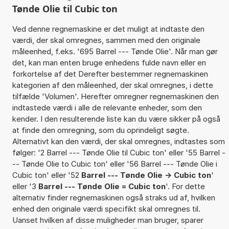
Tønde Olie til Cubic ton
Ved denne regnemaskine er det muligt at indtaste den
værdi, der skal omregnes, sammen med den originale
måleenhed, f.eks. '695 Barrel --- Tønde Olie'. Når man gør
det, kan man enten bruge enhedens fulde navn eller en
forkortelse af det Derefter bestemmer regnemaskinen
kategorien af den måleenhed, der skal omregnes, i dette
tilfælde 'Volumen'. Herefter omregner regnemaskinen den
indtastede værdi i alle de relevante enheder, som den
kender. I den resulterende liste kan du være sikker på også
at finde den omregning, som du oprindeligt søgte.
Alternativt kan den værdi, der skal omregnes, indtastes som
følger: '2 Barrel --- Tønde Olie til Cubic ton' eller '55 Barrel -
-- Tønde Olie to Cubic ton' eller '56 Barrel --- Tønde Olie i
Cubic ton' eller '52
Barrel --- Tønde Olie -> Cubic ton
'
eller '3
Barrel --- Tønde Olie = Cubic ton
'. For dette
alternativ finder regnemaskinen også straks ud af, hvilken
enhed den originale værdi specifikt skal omregnes til.
Uanset hvilken af disse muligheder man bruger, sparer