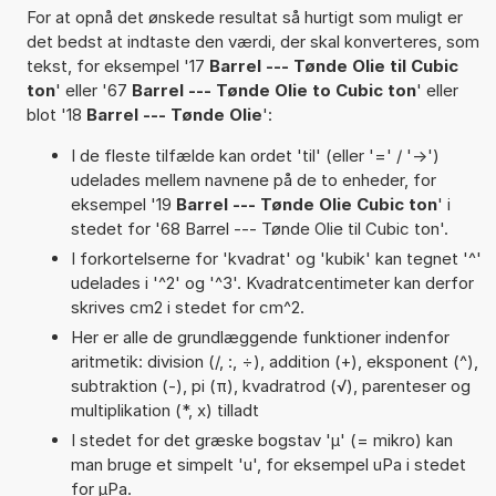
For at opnå det ønskede resultat så hurtigt som muligt er
det bedst at indtaste den værdi, der skal konverteres, som
tekst, for eksempel '17
Barrel --- Tønde Olie til Cubic
ton
' eller '67
Barrel --- Tønde Olie to Cubic ton
' eller
blot '18
Barrel --- Tønde Olie
':
I de fleste tilfælde kan ordet 'til' (eller '=' / '->')
udelades mellem navnene på de to enheder, for
eksempel '19
Barrel --- Tønde Olie Cubic ton
' i
stedet for '68 Barrel --- Tønde Olie til Cubic ton'.
I forkortelserne for 'kvadrat' og 'kubik' kan tegnet '^'
udelades i '^2' og '^3'. Kvadratcentimeter kan derfor
skrives cm2 i stedet for cm^2.
Her er alle de grundlæggende funktioner indenfor
aritmetik: division (/, :, ÷), addition (+), eksponent (^),
subtraktion (-), pi (π), kvadratrod (√), parenteser og
multiplikation (*, x) tilladt
I stedet for det græske bogstav 'µ' (= mikro) kan
man bruge et simpelt 'u', for eksempel uPa i stedet
for µPa.