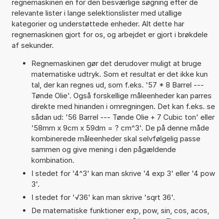
regnemaskinen en for den besværlige søgning efter de
relevante lister i lange selektionslister med utallige
kategorier og understøttede enheder. Alt dette har
regnemaskinen gjort for os, og arbejdet er gjort i brøkdele
af sekunder.
Regnemaskinen gør det derudover muligt at bruge
matematiske udtryk. Som et resultat er det ikke kun
tal, der kan regnes ud, som f.eks. '57 * 8 Barrel ---
Tønde Olie'. Også forskellige måleenheder kan parres
direkte med hinanden i omregningen. Det kan f.eks. se
sådan ud: '56 Barrel --- Tønde Olie + 7 Cubic ton' eller
'58mm x 9cm x 59dm = ? cm^3'. De på denne måde
kombinerede måleenheder skal selvfølgelig passe
sammen og give mening i den pågældende
kombination.
I stedet for '4^3' kan man skrive '4 exp 3' eller '4 pow
3'.
I stedet for '√36' kan man skrive 'sqrt 36'.
De matematiske funktioner exp, pow, sin, cos, acos,