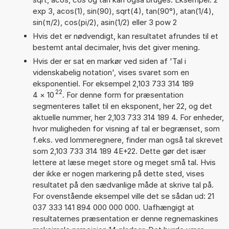
exp 3, acos(1), sin(90), sqrt(4), tan(90°), atan(1/4),
sin(π/2), cos(pi/2), asin(1/2) eller 3 pow 2
Hvis det er nødvendigt, kan resultatet afrundes til et
bestemt antal decimaler, hvis det giver mening.
Hvis der er sat en markør ved siden af 'Tal i
videnskabelig notation', vises svaret som en
eksponentiel. For eksempel 2,103 733 314 189
22
4
×
10
. For denne form for præsentation
segmenteres tallet til en eksponent, her 22, og det
aktuelle nummer, her 2,103 733 314 189 4. For enheder,
hvor muligheden for visning af tal er begrænset, som
f.eks. ved lommeregnere, finder man også tal skrevet
som 2,103 733 314 189 4E+22. Dette gør det især
lettere at læse meget store og meget små tal. Hvis
der ikke er nogen markering på dette sted, vises
resultatet på den sædvanlige måde at skrive tal på.
For ovenstående eksempel ville det se sådan ud: 21
037 333 141 894 000 000 000. Uafhængigt at
resultaternes præsentation er denne regnemaskines