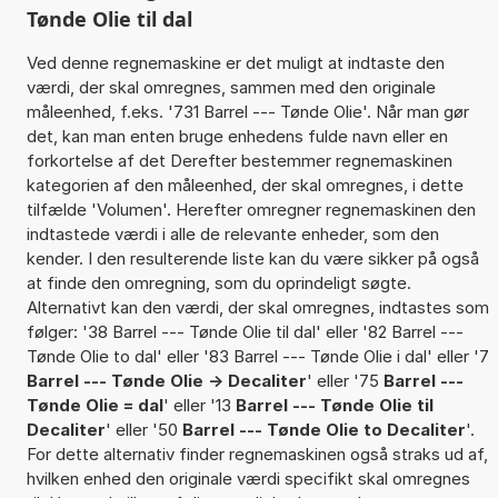
Tønde Olie til dal
Ved denne regnemaskine er det muligt at indtaste den
værdi, der skal omregnes, sammen med den originale
måleenhed, f.eks. '731 Barrel --- Tønde Olie'. Når man gør
det, kan man enten bruge enhedens fulde navn eller en
forkortelse af det Derefter bestemmer regnemaskinen
kategorien af den måleenhed, der skal omregnes, i dette
tilfælde 'Volumen'. Herefter omregner regnemaskinen den
indtastede værdi i alle de relevante enheder, som den
kender. I den resulterende liste kan du være sikker på også
at finde den omregning, som du oprindeligt søgte.
Alternativt kan den værdi, der skal omregnes, indtastes som
følger: '38 Barrel --- Tønde Olie til dal' eller '82 Barrel ---
Tønde Olie to dal' eller '83 Barrel --- Tønde Olie i dal' eller '7
Barrel --- Tønde Olie -> Decaliter
' eller '75
Barrel ---
Tønde Olie = dal
' eller '13
Barrel --- Tønde Olie til
Decaliter
' eller '50
Barrel --- Tønde Olie to Decaliter
'.
For dette alternativ finder regnemaskinen også straks ud af,
hvilken enhed den originale værdi specifikt skal omregnes