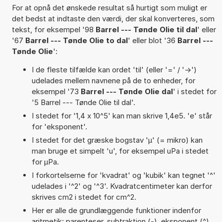
For at opnå det ønskede resultat så hurtigt som muligt er
det bedst at indtaste den værdi, der skal konverteres, som
tekst, for eksempel '98
Barrel --- Tønde Olie til dal
' eller
'67
Barrel --- Tønde Olie to dal
' eller blot '36
Barrel ---
Tønde Olie
':
I de fleste tilfælde kan ordet 'til' (eller '=' / '->')
udelades mellem navnene på de to enheder, for
eksempel '73
Barrel --- Tønde Olie dal
' i stedet for
'5 Barrel --- Tønde Olie til dal'.
I stedet for '1,4 x 10^5' kan man skrive 1,4e5. 'e' står
for 'eksponent'.
I stedet for det græske bogstav 'µ' (= mikro) kan
man bruge et simpelt 'u', for eksempel uPa i stedet
for µPa.
I forkortelserne for 'kvadrat' og 'kubik' kan tegnet '^'
udelades i '^2' og '^3'. Kvadratcentimeter kan derfor
skrives cm2 i stedet for cm^2.
Her er alle de grundlæggende funktioner indenfor
aritmetik: parenteser, subtraktion (-), eksponent (^),