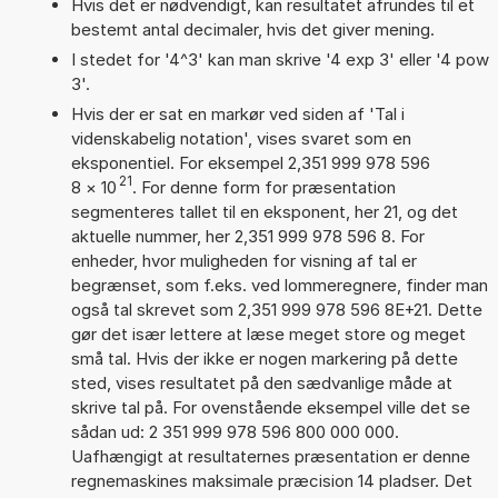
Hvis det er nødvendigt, kan resultatet afrundes til et
bestemt antal decimaler, hvis det giver mening.
I stedet for '4^3' kan man skrive '4 exp 3' eller '4 pow
3'.
Hvis der er sat en markør ved siden af 'Tal i
videnskabelig notation', vises svaret som en
eksponentiel. For eksempel 2,351 999 978 596
21
8
×
10
. For denne form for præsentation
segmenteres tallet til en eksponent, her 21, og det
aktuelle nummer, her 2,351 999 978 596 8. For
enheder, hvor muligheden for visning af tal er
begrænset, som f.eks. ved lommeregnere, finder man
også tal skrevet som 2,351 999 978 596 8E+21. Dette
gør det især lettere at læse meget store og meget
små tal. Hvis der ikke er nogen markering på dette
sted, vises resultatet på den sædvanlige måde at
skrive tal på. For ovenstående eksempel ville det se
sådan ud: 2 351 999 978 596 800 000 000.
Uafhængigt at resultaternes præsentation er denne
regnemaskines maksimale præcision 14 pladser. Det