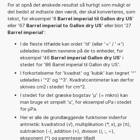
For at opnå det ønskede resultat så hurtigt som muligt er
det bedst at indtaste den værdi, der skal konverteres, som
tekst, for eksempel '8
Barrel imperial til Gallon dry US
'
eller '67
Barrel imperial to Gallon dry US
' eller blot '27
Barrel imperial
':
I de fleste tilfælde kan ordet 'til' (eller '=' / '->')
udelades mellem navnene på de to enheder, for
eksempel '46
Barrel imperial Gallon dry US
' i
stedet for '86 Barrel imperial til Gallon dry US'.
I forkortelserne for 'kvadrat' og 'kubik' kan tegnet '^'
udelades i '^2' og '^3'. Kvadratcentimeter kan derfor
skrives cm2 i stedet for cm^2.
I stedet for det græske bogstav 'µ' (= mikro) kan
man bruge et simpelt 'u', for eksempel uPa i stedet
for µPa.
Her er alle de grundlæggende funktioner indenfor
aritmetik: kvadratrod (√), multiplikation (*, x), pi (π),
subtraktion (-), addition (+), division (/, :, ÷),
eksponent (^) og parenteser tilladt