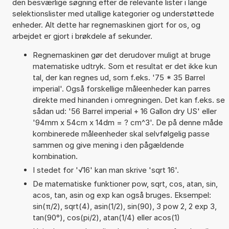
den besværlige søgning efter de relevante lister i lange
selektionslister med utallige kategorier og understøttede
enheder. Alt dette har regnemaskinen gjort for os, og
arbejdet er gjort i brøkdele af sekunder.
Regnemaskinen gør det derudover muligt at bruge
matematiske udtryk. Som et resultat er det ikke kun
tal, der kan regnes ud, som f.eks. '75 * 35 Barrel
imperial'. Også forskellige måleenheder kan parres
direkte med hinanden i omregningen. Det kan f.eks. se
sådan ud: '56 Barrel imperial + 16 Gallon dry US' eller
'94mm x 54cm x 14dm = ? cm^3'. De på denne måde
kombinerede måleenheder skal selvfølgelig passe
sammen og give mening i den pågældende
kombination.
I stedet for '√16' kan man skrive 'sqrt 16'.
De matematiske funktioner pow, sqrt, cos, atan, sin,
acos, tan, asin og exp kan også bruges. Eksempel:
sin(π/2), sqrt(4), asin(1/2), sin(90), 3 pow 2, 2 exp 3,
tan(90°), cos(pi/2), atan(1/4) eller acos(1)