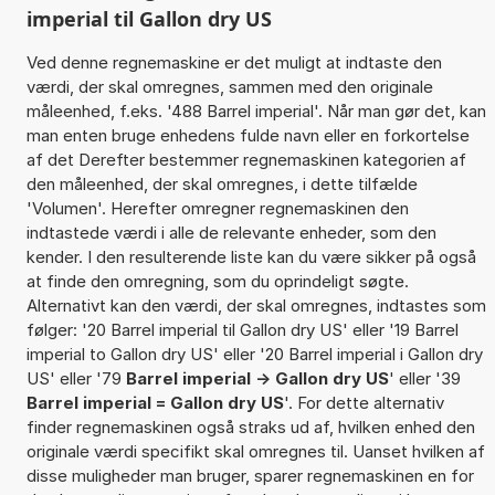
imperial til Gallon dry US
Ved denne regnemaskine er det muligt at indtaste den
værdi, der skal omregnes, sammen med den originale
måleenhed, f.eks. '488 Barrel imperial'. Når man gør det, kan
man enten bruge enhedens fulde navn eller en forkortelse
af det Derefter bestemmer regnemaskinen kategorien af
den måleenhed, der skal omregnes, i dette tilfælde
'Volumen'. Herefter omregner regnemaskinen den
indtastede værdi i alle de relevante enheder, som den
kender. I den resulterende liste kan du være sikker på også
at finde den omregning, som du oprindeligt søgte.
Alternativt kan den værdi, der skal omregnes, indtastes som
følger: '20 Barrel imperial til Gallon dry US' eller '19 Barrel
imperial to Gallon dry US' eller '20 Barrel imperial i Gallon dry
US' eller '79
Barrel imperial -> Gallon dry US
' eller '39
Barrel imperial = Gallon dry US
'. For dette alternativ
finder regnemaskinen også straks ud af, hvilken enhed den
originale værdi specifikt skal omregnes til. Uanset hvilken af
disse muligheder man bruger, sparer regnemaskinen en for