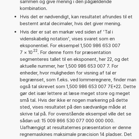
sammen og give mening i den pågældende
kombination.
Hvis det er nødvendigt, kan resultatet afrundes til et
bestemt antal decimaler, hvis det giver mening.
Hvis der er sat en markør ved siden af 'Tal i
videnskabelig notation', vises svaret som en
eksponentiel. For eksempel 1,500 986 653 007
22
7
×
10
. For denne form for præsentation
segmenteres tallet til en eksponent, her 22, og det
aktuelle nummer, her 1,500 986 653 007 7. For
enheder, hvor muligheden for visning af tal er
begrænset, som f.eks. ved lommeregnere, finder man
også tal skrevet som 1,500 986 653 007 7E+22. Dette
gør det især lettere at læse meget store og meget
små tal. Hvis der ikke er nogen markering på dette
sted, vises resultatet på den sædvanlige måde at
skrive tal på. For ovenstående eksempel ville det se
sådan ud: 15 009 866 530 077 000 000 000.
Uafhængigt at resultaternes præsentation er denne
regnemaskines maksimale præcision 14 pladser. Det