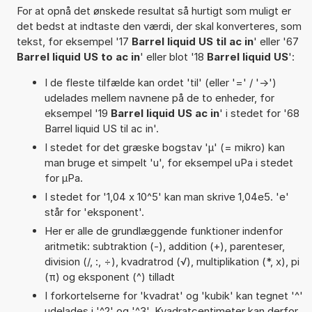
For at opnå det ønskede resultat så hurtigt som muligt er
det bedst at indtaste den værdi, der skal konverteres, som
tekst, for eksempel '17
Barrel liquid US til ac in
' eller '67
Barrel liquid US to ac in
' eller blot '18
Barrel liquid US
':
I de fleste tilfælde kan ordet 'til' (eller '=' / '->')
udelades mellem navnene på de to enheder, for
eksempel '19
Barrel liquid US ac in
' i stedet for '68
Barrel liquid US til ac in'.
I stedet for det græske bogstav 'µ' (= mikro) kan
man bruge et simpelt 'u', for eksempel uPa i stedet
for µPa.
I stedet for '1,04 x 10^5' kan man skrive 1,04e5. 'e'
står for 'eksponent'.
Her er alle de grundlæggende funktioner indenfor
aritmetik: subtraktion (-), addition (+), parenteser,
division (/, :, ÷), kvadratrod (√), multiplikation (*, x), pi
(π) og eksponent (^) tilladt
I forkortelserne for 'kvadrat' og 'kubik' kan tegnet '^'
udelades i '^2' og '^3'. Kvadratcentimeter kan derfor