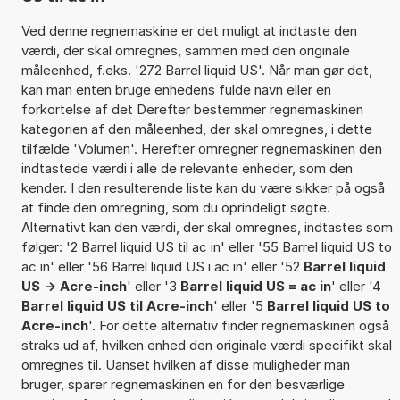
Ved denne regnemaskine er det muligt at indtaste den
værdi, der skal omregnes, sammen med den originale
måleenhed, f.eks. '272 Barrel liquid US'. Når man gør det,
kan man enten bruge enhedens fulde navn eller en
forkortelse af det Derefter bestemmer regnemaskinen
kategorien af den måleenhed, der skal omregnes, i dette
tilfælde 'Volumen'. Herefter omregner regnemaskinen den
indtastede værdi i alle de relevante enheder, som den
kender. I den resulterende liste kan du være sikker på også
at finde den omregning, som du oprindeligt søgte.
Alternativt kan den værdi, der skal omregnes, indtastes som
følger: '2 Barrel liquid US til ac in' eller '55 Barrel liquid US to
ac in' eller '56 Barrel liquid US i ac in' eller '52
Barrel liquid
US -> Acre-inch
' eller '3
Barrel liquid US = ac in
' eller '4
Barrel liquid US til Acre-inch
' eller '5
Barrel liquid US to
Acre-inch
'. For dette alternativ finder regnemaskinen også
straks ud af, hvilken enhed den originale værdi specifikt skal
omregnes til. Uanset hvilken af disse muligheder man
bruger, sparer regnemaskinen en for den besværlige