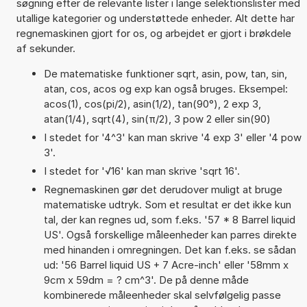
søgning efter de relevante lister i lange selektionslister med
utallige kategorier og understøttede enheder. Alt dette har
regnemaskinen gjort for os, og arbejdet er gjort i brøkdele
af sekunder.
De matematiske funktioner sqrt, asin, pow, tan, sin,
atan, cos, acos og exp kan også bruges. Eksempel:
acos(1), cos(pi/2), asin(1/2), tan(90°), 2 exp 3,
atan(1/4), sqrt(4), sin(π/2), 3 pow 2 eller sin(90)
I stedet for '4^3' kan man skrive '4 exp 3' eller '4 pow
3'.
I stedet for '√16' kan man skrive 'sqrt 16'.
Regnemaskinen gør det derudover muligt at bruge
matematiske udtryk. Som et resultat er det ikke kun
tal, der kan regnes ud, som f.eks. '57 * 8 Barrel liquid
US'. Også forskellige måleenheder kan parres direkte
med hinanden i omregningen. Det kan f.eks. se sådan
ud: '56 Barrel liquid US + 7 Acre-inch' eller '58mm x
9cm x 59dm = ? cm^3'. De på denne måde
kombinerede måleenheder skal selvfølgelig passe