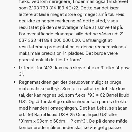
f.eks. ved lommeregnere, finder man også tal skrevet
som 2,103 733 314 189 4E+22. Dette gør det især
lettere at læse meget store og meget små tal. Hvis
der ikke er nogen markering på dette sted, vises
resultatet på den sædvanlige måde at skrive tal på.
For ovenstående eksempel ville det se sådan ud: 21
037 333 141 894 000 000 000. Uafhængigt at
resultaternes præsentation er denne regnemaskines
maksimale præcision 14 pladser. Det burde være
præcist nok til de fleste formål.
I stedet for '4^3' kan man skrive '4 exp 3' eller '4 pow
3'.
Regnemaskinen gør det derudover muligt at bruge
matematiske udtryk. Som et resultat er det ikke kun
tal, der kan regnes ud, som f.eks. '93 * 62 Barrel liquid
US'. Også forskellige måleenheder kan parres direkte
med hinanden i omregningen. Det kan f.eks. se sådan
ud: '56 Barrel liquid US + 25 Quart liquid US' eller
'31mm x 99cm x 68dm = ? cm^3'. De på denne måde
kombinerede måleenheder skal selvfølgelig passe