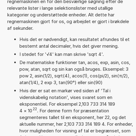
regnemaskinen en for den besværlige søgning efter de
relevante lister i lange selektionslister med utallige
kategorier og understøttede enheder. Alt dette har
regnemaskinen gjort for os, og arbejdet er gjort i brøkdele
af sekunder.
Hvis det er nødvendigt, kan resultatet afrundes til et
bestemt antal decimaler, hvis det giver mening.
I stedet for '√4' kan man skrive 'sqrt 4'.
De matematiske funktioner tan, acos, exp, asin, cos,
pow, atan, sqrt og sin kan også bruges. Eksempel: 3
pow 2, asin(1/2), sqrt(4), acos(1), cos(pi/2), sin(π/2),
atan(1/4), 2 exp 3, tan(90°) eller sin(90)
Hvis der er sat en markør ved siden af 'Tal i
videnskabelig notation', vises svaret som en
eksponentiel. For eksempel 2,103 733 314 189
22
4
×
10
. For denne form for præsentation
segmenteres tallet til en eksponent, her 22, og det
aktuelle nummer, her 2,103 733 314 189 4. For enheder,
hvor muligheden for visning af tal er begrænset, som