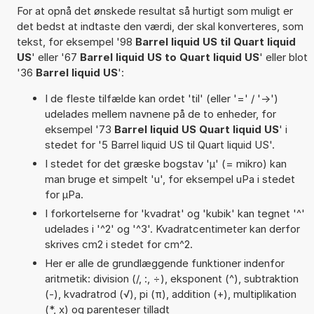
For at opnå det ønskede resultat så hurtigt som muligt er
det bedst at indtaste den værdi, der skal konverteres, som
tekst, for eksempel '98
Barrel liquid US til Quart liquid
US
' eller '67
Barrel liquid US to Quart liquid US
' eller blot
'36
Barrel liquid US
':
I de fleste tilfælde kan ordet 'til' (eller '=' / '->')
udelades mellem navnene på de to enheder, for
eksempel '73
Barrel liquid US Quart liquid US
' i
stedet for '5 Barrel liquid US til Quart liquid US'.
I stedet for det græske bogstav 'µ' (= mikro) kan
man bruge et simpelt 'u', for eksempel uPa i stedet
for µPa.
I forkortelserne for 'kvadrat' og 'kubik' kan tegnet '^'
udelades i '^2' og '^3'. Kvadratcentimeter kan derfor
skrives cm2 i stedet for cm^2.
Her er alle de grundlæggende funktioner indenfor
aritmetik: division (/, :, ÷), eksponent (^), subtraktion
(-), kvadratrod (√), pi (π), addition (+), multiplikation
(*, x) og parenteser tilladt