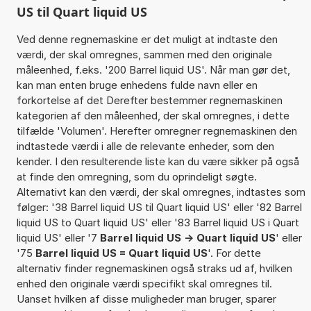
US til Quart liquid US
Ved denne regnemaskine er det muligt at indtaste den
værdi, der skal omregnes, sammen med den originale
måleenhed, f.eks. '200 Barrel liquid US'. Når man gør det,
kan man enten bruge enhedens fulde navn eller en
forkortelse af det Derefter bestemmer regnemaskinen
kategorien af den måleenhed, der skal omregnes, i dette
tilfælde 'Volumen'. Herefter omregner regnemaskinen den
indtastede værdi i alle de relevante enheder, som den
kender. I den resulterende liste kan du være sikker på også
at finde den omregning, som du oprindeligt søgte.
Alternativt kan den værdi, der skal omregnes, indtastes som
følger: '38 Barrel liquid US til Quart liquid US' eller '82 Barrel
liquid US to Quart liquid US' eller '83 Barrel liquid US i Quart
liquid US' eller '7
Barrel liquid US -> Quart liquid US
' eller
'75
Barrel liquid US = Quart liquid US
'. For dette
alternativ finder regnemaskinen også straks ud af, hvilken
enhed den originale værdi specifikt skal omregnes til.
Uanset hvilken af disse muligheder man bruger, sparer