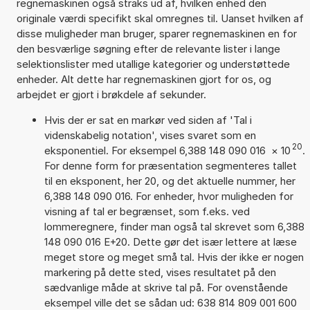
regnemaskinen også straks ud af, hvilken enhed den
originale værdi specifikt skal omregnes til. Uanset hvilken af
disse muligheder man bruger, sparer regnemaskinen en for
den besværlige søgning efter de relevante lister i lange
selektionslister med utallige kategorier og understøttede
enheder. Alt dette har regnemaskinen gjort for os, og
arbejdet er gjort i brøkdele af sekunder.
Hvis der er sat en markør ved siden af 'Tal i
videnskabelig notation', vises svaret som en
20
eksponentiel. For eksempel 6,388 148 090 016
×
10
.
For denne form for præsentation segmenteres tallet
til en eksponent, her 20, og det aktuelle nummer, her
6,388 148 090 016. For enheder, hvor muligheden for
visning af tal er begrænset, som f.eks. ved
lommeregnere, finder man også tal skrevet som 6,388
148 090 016 E+20. Dette gør det især lettere at læse
meget store og meget små tal. Hvis der ikke er nogen
markering på dette sted, vises resultatet på den
sædvanlige måde at skrive tal på. For ovenstående
eksempel ville det se sådan ud: 638 814 809 001 600