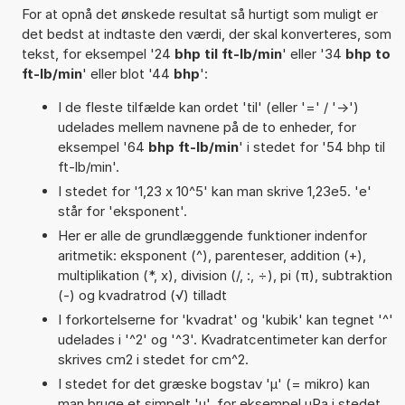
For at opnå det ønskede resultat så hurtigt som muligt er
det bedst at indtaste den værdi, der skal konverteres, som
tekst, for eksempel '24
bhp til ft-lb/min
' eller '34
bhp to
ft-lb/min
' eller blot '44
bhp
':
I de fleste tilfælde kan ordet 'til' (eller '=' / '->')
udelades mellem navnene på de to enheder, for
eksempel '64
bhp ft-lb/min
' i stedet for '54 bhp til
ft-lb/min'.
I stedet for '1,23 x 10^5' kan man skrive 1,23e5. 'e'
står for 'eksponent'.
Her er alle de grundlæggende funktioner indenfor
aritmetik: eksponent (^), parenteser, addition (+),
multiplikation (*, x), division (/, :, ÷), pi (π), subtraktion
(-) og kvadratrod (√) tilladt
I forkortelserne for 'kvadrat' og 'kubik' kan tegnet '^'
udelades i '^2' og '^3'. Kvadratcentimeter kan derfor
skrives cm2 i stedet for cm^2.
I stedet for det græske bogstav 'µ' (= mikro) kan
man bruge et simpelt 'u', for eksempel uPa i stedet