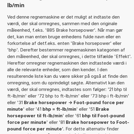
lb/min
Ved denne regnemaskine er det muligt at indtaste den
værdi, der skal omregnes, sammen med den originale
måleenhed, f.eks. '885 Brake horsepower'. Når man gør
det, kan man enten bruge enhedens fulde navn eller en
forkortelse af detf.eks. enten 'Brake horsepower' eller
'bhp'. Derefter bestemmer regnemaskinen kategorien af
den måleenhed, der skal omregnes, i dette tilfælde 'Effekt'.
Herefter omregner regnemaskinen den indtastede værdi i
alle de relevante enheder, som den kender. I den
resulterende liste kan du være sikker på også at finde den
omregning, som du oprindeligt søgte. Alternativt kan den
værdi, der skal omregnes, indtastes som følger: '21 bhp til
ft-lb/min' eller '72 bhp to ft-lb/min' eller '73 bhp i ft-lb/min'
eller '31
Brake horsepower -> Foot-pound force per
minute
' eller '41
bhp = ft-lb/min
' eller '51
Brake
horsepower til ft-lb/min
' eller '61
bhp til Foot-pound
force per minute
' eller '81
Brake horsepower to Foot-
pound force per minute
'. For dette alternativ finder