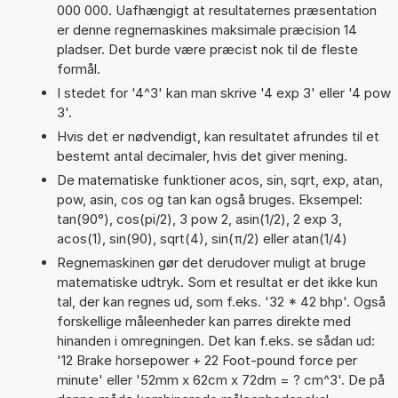
000 000. Uafhængigt at resultaternes præsentation
er denne regnemaskines maksimale præcision 14
pladser. Det burde være præcist nok til de fleste
formål.
I stedet for '4^3' kan man skrive '4 exp 3' eller '4 pow
3'.
Hvis det er nødvendigt, kan resultatet afrundes til et
bestemt antal decimaler, hvis det giver mening.
De matematiske funktioner acos, sin, sqrt, exp, atan,
pow, asin, cos og tan kan også bruges. Eksempel:
tan(90°), cos(pi/2), 3 pow 2, asin(1/2), 2 exp 3,
acos(1), sin(90), sqrt(4), sin(π/2) eller atan(1/4)
Regnemaskinen gør det derudover muligt at bruge
matematiske udtryk. Som et resultat er det ikke kun
tal, der kan regnes ud, som f.eks. '32 * 42 bhp'. Også
forskellige måleenheder kan parres direkte med
hinanden i omregningen. Det kan f.eks. se sådan ud:
'12 Brake horsepower + 22 Foot-pound force per
minute' eller '52mm x 62cm x 72dm = ? cm^3'. De på