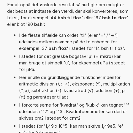
For at opnå det ønskede resultat så hurtigt som muligt er
det bedst at indtaste den værdi, der skal konverteres, som
tekst, for eksempel '44
bsh til floz
' eller '67
bsh to floz
'
eller blot '90
bsh
':
I de fleste tilfælde kan ordet 'til' (eller '=' / '->')
udelades mellem navnene på de to enheder, for
eksempel '37
bsh floz
' i stedet for '14 bsh til floz'.
I stedet for det græske bogstav 'µ' (= mikro) kan
man bruge et simpelt 'u', for eksempel uPa i stedet
for µPa.
Her er alle de grundlæggende funktioner indenfor
aritmetik: division (/, :, ÷), eksponent (^), multiplikation
(*, x), subtraktion (-), kvadratrod (√), addition (+), pi
(π) og parenteser tilladt
I forkortelserne for 'kvadrat' og 'kubik' kan tegnet '^'
udelades i '^2' og '^3'. Kvadratcentimeter kan derfor
skrives cm2 i stedet for cm^2.
I stedet for '1,49 x 10^5' kan man skrive 1,49e5. 'e'
står for 'eksponent'.