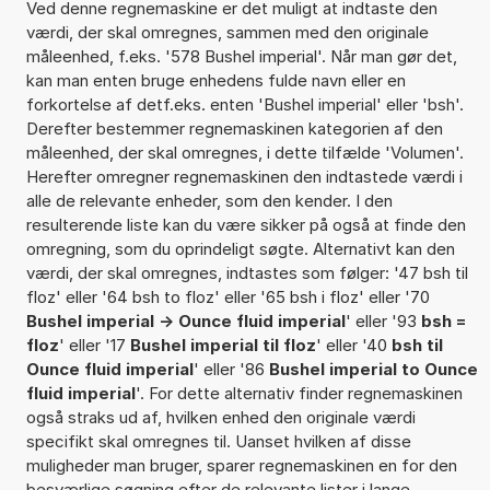
Ved denne regnemaskine er det muligt at indtaste den
værdi, der skal omregnes, sammen med den originale
måleenhed, f.eks. '578 Bushel imperial'. Når man gør det,
kan man enten bruge enhedens fulde navn eller en
forkortelse af detf.eks. enten 'Bushel imperial' eller 'bsh'.
Derefter bestemmer regnemaskinen kategorien af den
måleenhed, der skal omregnes, i dette tilfælde 'Volumen'.
Herefter omregner regnemaskinen den indtastede værdi i
alle de relevante enheder, som den kender. I den
resulterende liste kan du være sikker på også at finde den
omregning, som du oprindeligt søgte. Alternativt kan den
værdi, der skal omregnes, indtastes som følger: '47 bsh til
floz' eller '64 bsh to floz' eller '65 bsh i floz' eller '70
Bushel imperial -> Ounce fluid imperial
' eller '93
bsh =
floz
' eller '17
Bushel imperial til floz
' eller '40
bsh til
Ounce fluid imperial
' eller '86
Bushel imperial to Ounce
fluid imperial
'. For dette alternativ finder regnemaskinen
også straks ud af, hvilken enhed den originale værdi
specifikt skal omregnes til. Uanset hvilken af disse
muligheder man bruger, sparer regnemaskinen en for den
besværlige søgning efter de relevante lister i lange