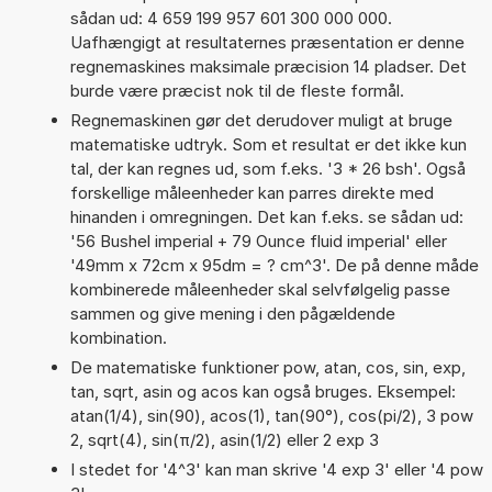
sådan ud: 4 659 199 957 601 300 000 000.
Uafhængigt at resultaternes præsentation er denne
regnemaskines maksimale præcision 14 pladser. Det
burde være præcist nok til de fleste formål.
Regnemaskinen gør det derudover muligt at bruge
matematiske udtryk. Som et resultat er det ikke kun
tal, der kan regnes ud, som f.eks. '3 * 26 bsh'. Også
forskellige måleenheder kan parres direkte med
hinanden i omregningen. Det kan f.eks. se sådan ud:
'56 Bushel imperial + 79 Ounce fluid imperial' eller
'49mm x 72cm x 95dm = ? cm^3'. De på denne måde
kombinerede måleenheder skal selvfølgelig passe
sammen og give mening i den pågældende
kombination.
De matematiske funktioner pow, atan, cos, sin, exp,
tan, sqrt, asin og acos kan også bruges. Eksempel:
atan(1/4), sin(90), acos(1), tan(90°), cos(pi/2), 3 pow
2, sqrt(4), sin(π/2), asin(1/2) eller 2 exp 3
I stedet for '4^3' kan man skrive '4 exp 3' eller '4 pow