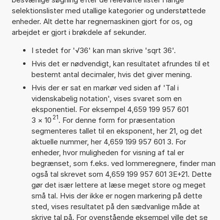
selektionslister med utallige kategorier og understøttede
enheder. Alt dette har regnemaskinen gjort for os, og
arbejdet er gjort i brøkdele af sekunder.
I stedet for '√36' kan man skrive 'sqrt 36'.
Hvis det er nødvendigt, kan resultatet afrundes til et
bestemt antal decimaler, hvis det giver mening.
Hvis der er sat en markør ved siden af 'Tal i
videnskabelig notation', vises svaret som en
eksponentiel. For eksempel 4,659 199 957 601
21
3
×
10
. For denne form for præsentation
segmenteres tallet til en eksponent, her 21, og det
aktuelle nummer, her 4,659 199 957 601 3. For
enheder, hvor muligheden for visning af tal er
begrænset, som f.eks. ved lommeregnere, finder man
også tal skrevet som 4,659 199 957 601 3E+21. Dette
gør det især lettere at læse meget store og meget
små tal. Hvis der ikke er nogen markering på dette
sted, vises resultatet på den sædvanlige måde at
skrive tal på. For ovenstående eksempel ville det se