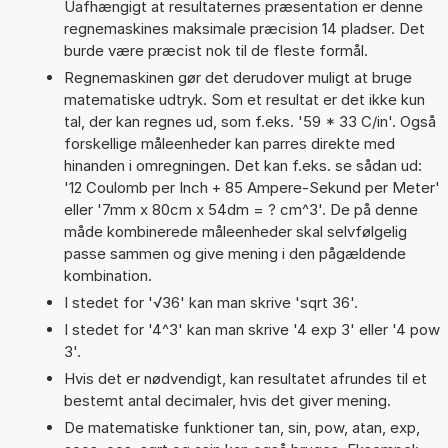
Uafhængigt at resultaternes præsentation er denne
regnemaskines maksimale præcision 14 pladser. Det
burde være præcist nok til de fleste formål.
Regnemaskinen gør det derudover muligt at bruge
matematiske udtryk. Som et resultat er det ikke kun
tal, der kan regnes ud, som f.eks. '59 * 33 C/in'. Også
forskellige måleenheder kan parres direkte med
hinanden i omregningen. Det kan f.eks. se sådan ud:
'12 Coulomb per Inch + 85 Ampere-Sekund per Meter'
eller '7mm x 80cm x 54dm = ? cm^3'. De på denne
måde kombinerede måleenheder skal selvfølgelig
passe sammen og give mening i den pågældende
kombination.
I stedet for '√36' kan man skrive 'sqrt 36'.
I stedet for '4^3' kan man skrive '4 exp 3' eller '4 pow
3'.
Hvis det er nødvendigt, kan resultatet afrundes til et
bestemt antal decimaler, hvis det giver mening.
De matematiske funktioner tan, sin, pow, atan, exp,