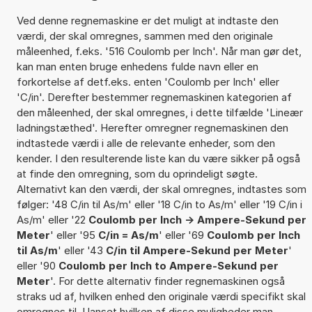
Ved denne regnemaskine er det muligt at indtaste den
værdi, der skal omregnes, sammen med den originale
måleenhed, f.eks. '516 Coulomb per Inch'. Når man gør det,
kan man enten bruge enhedens fulde navn eller en
forkortelse af detf.eks. enten 'Coulomb per Inch' eller
'C/in'. Derefter bestemmer regnemaskinen kategorien af
den måleenhed, der skal omregnes, i dette tilfælde 'Lineær
ladningstæthed'. Herefter omregner regnemaskinen den
indtastede værdi i alle de relevante enheder, som den
kender. I den resulterende liste kan du være sikker på også
at finde den omregning, som du oprindeligt søgte.
Alternativt kan den værdi, der skal omregnes, indtastes som
følger: '48 C/in til As/m' eller '18 C/in to As/m' eller '19 C/in i
As/m' eller '22
Coulomb per Inch -> Ampere-Sekund per
Meter
' eller '95
C/in = As/m
' eller '69
Coulomb per Inch
til As/m
' eller '43
C/in til Ampere-Sekund per Meter
'
eller '90
Coulomb per Inch to Ampere-Sekund per
Meter
'. For dette alternativ finder regnemaskinen også
straks ud af, hvilken enhed den originale værdi specifikt skal
omregnes til. Uanset hvilken af disse muligheder man