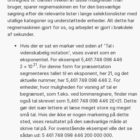
bruger, sparer regnemaskinen en for den besværlige
søgning efter de relevante lister i lange selektionslister med
utallige kategorier og understøttede enheder. Alt dette har
regnemaskinen gjort for os, og arbejdet er gjort i brøkdele
af sekunder.
Hvis der er sat en markør ved siden af 'Tal i
videnskabelig notation', vises svaret som en
eksponentiel. For eksempel 5,461 748 098 446
21
2
×
10
. For denne form for præsentation
segmenteres tallet til en eksponent, her 21, og det
aktuelle nummer, her 5,461 748 098 446 2. For
enheder, hvor muligheden for visning af tal er
begrænset, som f.eks. ved lommeregnere, finder man
også tal skrevet som 5,461 748 098 446 2E+21. Dette
gør det især lettere at læse meget store og meget
små tal. Hvis der ikke er nogen markering på dette
sted, vises resultatet på den sædvanlige måde at
skrive tal på. For ovenstående eksempel ville det se
sådan ud: 5 461 748 098 446 200 000 000.