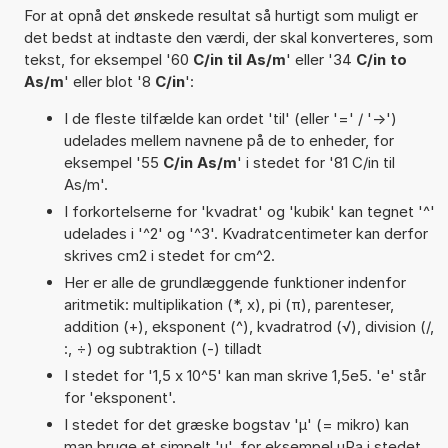
For at opnå det ønskede resultat så hurtigt som muligt er
det bedst at indtaste den værdi, der skal konverteres, som
tekst, for eksempel '60
C/in til As/m
' eller '34
C/in to
As/m
' eller blot '8
C/in
':
I de fleste tilfælde kan ordet 'til' (eller '=' / '->')
udelades mellem navnene på de to enheder, for
eksempel '55
C/in As/m
' i stedet for '81 C/in til
As/m'.
I forkortelserne for 'kvadrat' og 'kubik' kan tegnet '^'
udelades i '^2' og '^3'. Kvadratcentimeter kan derfor
skrives cm2 i stedet for cm^2.
Her er alle de grundlæggende funktioner indenfor
aritmetik: multiplikation (*, x), pi (π), parenteser,
addition (+), eksponent (^), kvadratrod (√), division (/,
:, ÷) og subtraktion (-) tilladt
I stedet for '1,5 x 10^5' kan man skrive 1,5e5. 'e' står
for 'eksponent'.
I stedet for det græske bogstav 'µ' (= mikro) kan
man bruge et simpelt 'u', for eksempel uPa i stedet