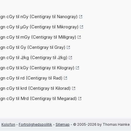
n cGy til nGy (Centigray til Nanogray)
n cGy til µGy (Centigray til Mikrogray)
n cGy til mGy (Centigray til Milligray)
n cGy til Gy (Centigray til Gray)
 cGy til J/kg (Centigray til J/kg)
n cGy til kGy (Centigray til Kilogray)
n cGy til rd (Centigray til Rad)
 cGy til krd (Centigray til Kilorad)
n cGy til Mrd (Centigray til Megarad)
Kolofon
-
Fortrolighedspolitik
-
Sitemap
- © 2005-2026 by Thomas Hainke