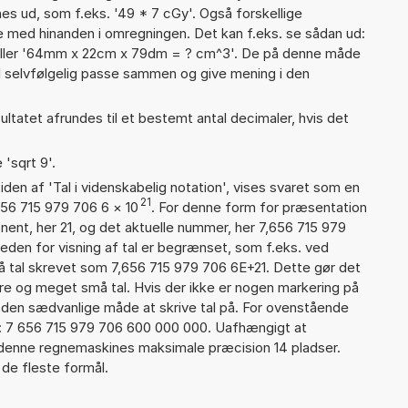
gnes ud, som f.eks. '49 * 7 cGy'. Også forskellige
 med hinanden i omregningen. Det kan f.eks. se sådan ud:
 eller '64mm x 22cm x 79dm = ? cm^3'. De på denne måde
selvfølgelig passe sammen og give mening i den
ultatet afrundes til et bestemt antal decimaler, hvis det
 'sqrt 9'.
iden af 'Tal i videnskabelig notation', vises svaret som en
21
656 715 979 706 6
×
10
. For denne form for præsentation
nent, her 21, og det aktuelle nummer, her 7,656 715 979
heden for visning af tal er begrænset, som f.eks. ved
 tal skrevet som 7,656 715 979 706 6E+21. Dette gør det
re og meget små tal. Hvis der ikke er nogen markering på
å den sædvanlige måde at skrive tal på. For ovenstående
d: 7 656 715 979 706 600 000 000. Uafhængigt at
 denne regnemaskines maksimale præcision 14 pladser.
 de fleste formål.