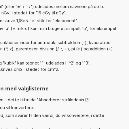
til' (eller '=' / '->') udelades mellem navnene på de to
Gy' i stedet for '16 cGy til nGy'.
n skrive 1,18e5. 'e' står for 'eksponent'.
v 'µ' (= mikro) kan man bruge et simpelt 'u', for eksempel
nktioner indenfor aritmetik: subtraktion (-), kvadratrod
 (*, x), parenteser, division (/, :, ÷), pi (π) og addition (+)
g 'kubik' kan tegnet '^' udelades i '^2' og '^3'.
krives cm2 i stedet for cm^2.
n med valglisterne
n, i dette tilfælde '
Absorberet stråledosis
'.
du vil konvertere.
, som svarer til den værdi, du vil konvertere, i dette