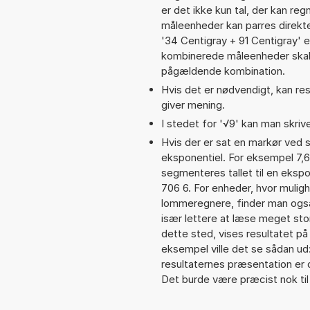
er det ikke kun tal, der kan re
måleenheder kan parres direkte
'34 Centigray + 91 Centigray'
kombinerede måleenheder skal 
pågældende kombination.
Hvis det er nødvendigt, kan res
giver mening.
I stedet for '√9' kan man skrive
Hvis der er sat en markør ved s
eksponentiel. For eksempel 7,
segmenteres tallet til en ekspo
706 6. For enheder, hvor mulig
lommeregnere, finder man også
især lettere at læse meget sto
dette sted, vises resultatet p
eksempel ville det se sådan u
resultaternes præsentation er
Det burde være præcist nok til