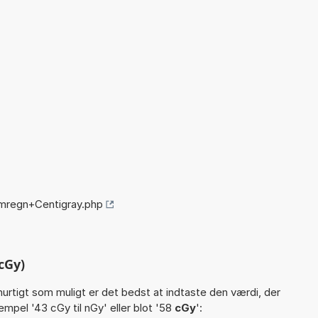
mregn+Centigray.php
cGy)
hurtigt som muligt er det bedst at indtaste den værdi, der
mpel '43 cGy til nGy' eller blot '58
cGy
':