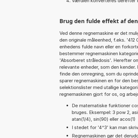
Værdien konverteres derefter t
Brug den fulde effekt af de
Ved denne regnemaskine er det muli
den originale måleenhed, f.eks. '412
enhedens fulde navn eller en forkorte
bestemmer regnemaskinen kategorien
'Absorberet stråledosis'. Herefter o
relevante enheder, som den kender. I
finde den omregning, som du oprindel
sparer regnemaskinen en for den besv
selektionslister med utallige kategor
regnemaskinen gjort for os, og arbejd
De matematiske funktioner cos,
bruges. Eksempel: 3 pow 2, asin(
atan(1/4), sin(90) eller acos(1)
I stedet for '4^3' kan man skriv
Regnemaskinen gør det derudov