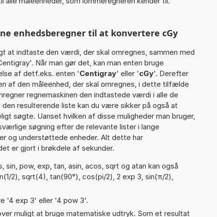
il alle måleenheder, som lommeregneren kender til.
nne enhedsberegner til at konvertere cGy
gt at indtaste den værdi, der skal omregnes, sammen med
 Centigray'. Når man gør det, kan man enten bruge
lse af detf.eks. enten '
Centigray
' eller '
cGy
'. Derefter
 af den måleenhed, der skal omregnes, i dette tilfælde
mregner regnemaskinen den indtastede værdi i alle de
 den resulterende liste kan du være sikker på også at
igt søgte. Uanset hvilken af disse muligheder man bruger,
ærlige søgning efter de relevante lister i lange
ier og understøttede enheder. Alt dette har
et er gjort i brøkdele af sekunder.
 sin, pow, exp, tan, asin, acos, sqrt og atan kan også
1/2), sqrt(4), tan(90°), cos(pi/2), 2 exp 3, sin(π/2),
e '4 exp 3' eller '4 pow 3'.
er muligt at bruge matematiske udtryk. Som et resultat