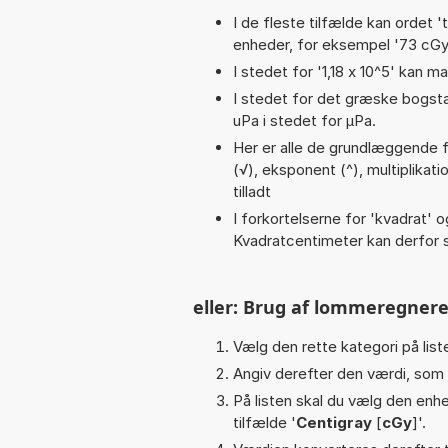
I de fleste tilfælde kan ordet '
enheder, for eksempel '73 cGy n
I stedet for '1,18 x 10^5' kan ma
I stedet for det græske bogsta
uPa i stedet for µPa.
Her er alle de grundlæggende fu
(√), eksponent (^), multiplikation
tilladt
I forkortelserne for 'kvadrat' o
Kvadratcentimeter kan derfor s
eller: Brug af lommeregnere
Vælg den rette kategori på liste
Angiv derefter den værdi, som 
På listen skal du vælg den enhed
tilfælde '
Centigray
[
cGy
]'.