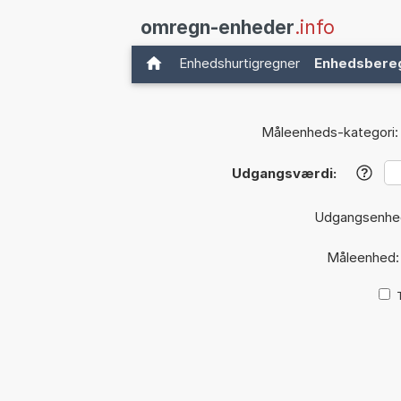
omregn-enheder
.info
Enhedshurtigregner
Enhedsbere
Måleenheds-kategori:
Udgangsværdi:
?
Udgangsenhe
Måleenhed