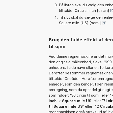
På listen skal du vælg den enhed
tilfælde '
Circular inch [circin]
Til slut skal du vælge den enhed
Square mile (US) [sqmi]
'.
Brug den fulde effekt af de
til sqmi
Ved denne regnemaskine er det muli
den originale måleenhed, f.eks. '999
enhedens fulde navn eller en forkortels
Derefter bestemmer regnemaskinen k
tilfælde 'Område'. Herefter omregne
enheder, som den kender. I den resul
omregning, som du oprindeligt søgte.
som følger: '36 circin til sqmi' eller '
inch -> Square mile US
' eller '71
ci
til Square mile US
' eller '42
Circul
regnemaskinen også straks ud af, hvi