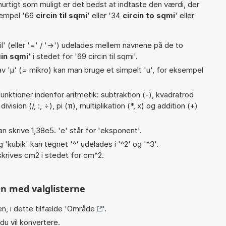
hurtigt som muligt er det bedst at indtaste den værdi, der
sempel '66
circin til sqmi
' eller '34
circin to sqmi
' eller
til' (eller '=' / '->') udelades mellem navnene på de to
cin sqmi
' i stedet for '69 circin til sqmi'.
v 'µ' (= mikro) kan man bruge et simpelt 'u', for eksempel
nktioner indenfor aritmetik: subtraktion (-), kvadratrod
vision (/, :, ÷), pi (π), multiplikation (*, x) og addition (+)
an skrive 1,38e5. 'e' står for 'eksponent'.
g 'kubik' kan tegnet '^' udelades i '^2' og '^3'.
krives cm2 i stedet for cm^2.
n med valglisterne
n, i dette tilfælde '
Område
'.
du vil konvertere.