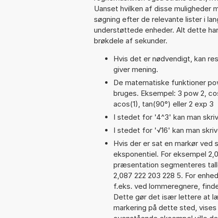
Uanset hvilken af disse muligheder 
søgning efter de relevante lister i la
understøttede enheder. Alt dette har 
brøkdele af sekunder.
Hvis det er nødvendigt, kan res
giver mening.
De matematiske funktioner pow,
bruges. Eksempel: 3 pow 2, cos(p
acos(1), tan(90°) eller 2 exp 3
I stedet for '4^3' kan man skriv
I stedet for '√16' kan man skrive
Hvis der er sat en markør ved s
eksponentiel. For eksempel 2,
præsentation segmenteres talle
2,087 222 203 228 5. For enhed
f.eks. ved lommeregnere, find
Dette gør det især lettere at 
markering på dette sted, vises 