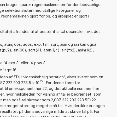
man bruger, sparer regnemaskinen en for den besværlige
nge selektionslister med utallige kategorier og
regnemaskinen gjort for os, og arbejdet er gjort i
ultatet afrundes til et bestemt antal decimaler, hvis det
 atan, cos, acos, exp, tan, sqrt, asin og sin kan også
i/2), sin(90), sqrt(4), atan(1/4), sin(π/2), asin(1/2),
e '4 exp 3' eller '4 pow 3'.
 'sqrt 16'.
iden af 'Tal i videnskabelig notation', vises svaret som en
22
087 222 203 228 5
×
10
. For denne form for
t til en eksponent, her 22, og det aktuelle nummer, her
er, hvor muligheden for visning af tal er begrænset, som
er man også tal skrevet som 2,087 222 203 228 5E+22.
læse meget store og meget små tal. Hvis der ikke er nogen
resultatet på den sædvanlige måde at skrive tal på. For