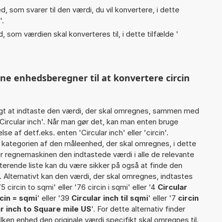
, som svarer til den værdi, du vil konvertere, i dette
'.
, som værdien skal konverteres til, i dette tilfælde '
nne enhedsberegner til at konvertere circin
gt at indtaste den værdi, der skal omregnes, sammen med
 Circular inch'. Når man gør det, kan man enten bruge
e af detf.eks. enten 'Circular inch' eller 'circin'.
ategorien af den måleenhed, der skal omregnes, i dette
r regnemaskinen den indtastede værdi i alle de relevante
terende liste kan du være sikker på også at finde den
 Alternativt kan den værdi, der skal omregnes, indtastes
75 circin to sqmi' eller '76 circin i sqmi' eller '4
Circular
rcin = sqmi
' eller '39
Circular inch til sqmi
' eller '7
circin
ar inch to Square mile US
'. For dette alternativ finder
lken enhed den originale værdi specifikt skal omregnes til.