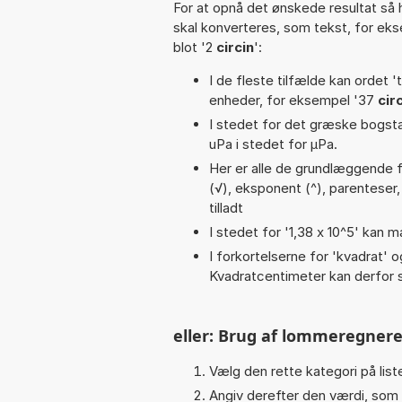
For at opnå det ønskede resultat så 
skal konverteres, som tekst, for ek
blot '2
circin
':
I de fleste tilfælde kan ordet '
enheder, for eksempel '37
cir
I stedet for det græske bogsta
uPa i stedet for µPa.
Her er alle de grundlæggende fu
(√), eksponent (^), parenteser, di
tilladt
I stedet for '1,38 x 10^5' kan m
I forkortelserne for 'kvadrat' o
Kvadratcentimeter kan derfor s
eller: Brug af lommeregnere
Vælg den rette kategori på liste
Angiv derefter den værdi, som 