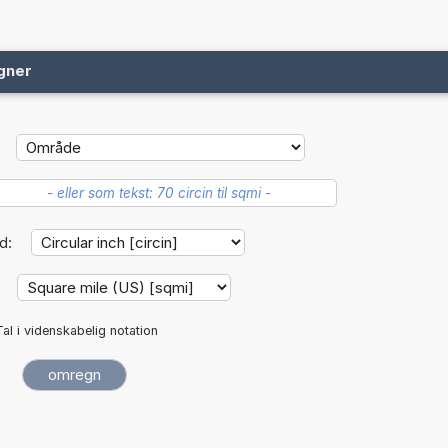
gner
d:
:
Tal i videnskabelig notation