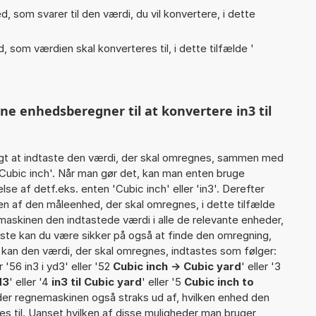
, som svarer til den værdi, du vil konvertere, i dette
, som værdien skal konverteres til, i dette tilfælde '
ne enhedsberegner til at konvertere in3 til
gt at indtaste den værdi, der skal omregnes, sammen med
 Cubic inch'. Når man gør det, kan man enten bruge
se af detf.eks. enten 'Cubic inch' eller 'in3'. Derefter
 af den måleenhed, der skal omregnes, i dette tilfælde
askinen den indtastede værdi i alle de relevante enheder,
iste kan du være sikker på også at finde den omregning,
t kan den værdi, der skal omregnes, indtastes som følger:
er '56 in3 i yd3' eller '52
Cubic inch -> Cubic yard
' eller '3
d3
' eller '4
in3 til Cubic yard
' eller '5
Cubic inch to
inder regnemaskinen også straks ud af, hvilken enhed den
es til. Uanset hvilken af disse muligheder man bruger,