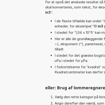
For at opnå det ønskede resultat så 
skal konverteres, som tekst, for ek
in3
':
I de fleste tilfælde kan ordet '
enheder, for eksempel '19
in3
I stedet for '1,04 x 10^5' kan m
Her er alle de grundlæggende fun
÷), eksponent (^), parenteser, m
tilladt
I stedet for det græske bogsta
uPa i stedet for µPa.
I forkortelserne for 'kvadrat' o
Kvadratcentimeter kan derfor s
eller: Brug af lommeregnere
Vælg den rette kategori på liste
Angiv derefter den værdi, som 