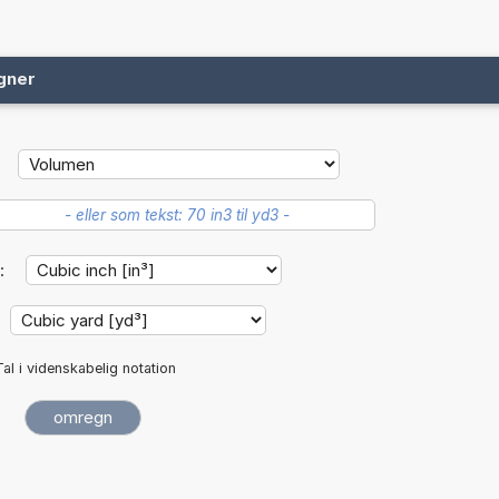
gner
:
Tal i videnskabelig notation