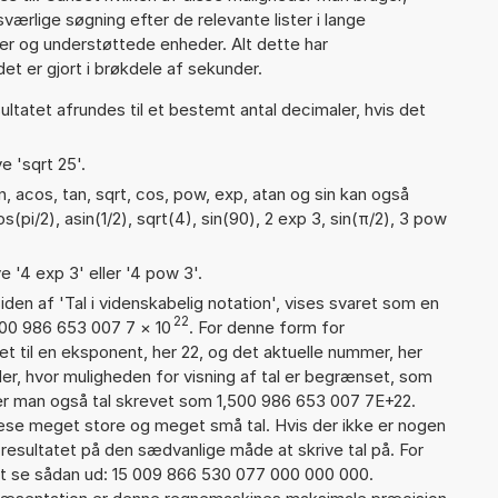
ærlige søgning efter de relevante lister i lange
ier og understøttede enheder. Alt dette har
et er gjort i brøkdele af sekunder.
ultatet afrundes til et bestemt antal decimaler, hvis det
e 'sqrt 25'.
, acos, tan, sqrt, cos, pow, exp, atan og sin kan også
(pi/2), asin(1/2), sqrt(4), sin(90), 2 exp 3, sin(π/2), 3 pow
e '4 exp 3' eller '4 pow 3'.
iden af 'Tal i videnskabelig notation', vises svaret som en
22
500 986 653 007 7
×
10
. For denne form for
t til en eksponent, her 22, og det aktuelle nummer, her
er, hvor muligheden for visning af tal er begrænset, som
er man også tal skrevet som 1,500 986 653 007 7E+22.
læse meget store og meget små tal. Hvis der ikke er nogen
resultatet på den sædvanlige måde at skrive tal på. For
t se sådan ud: 15 009 866 530 077 000 000 000.