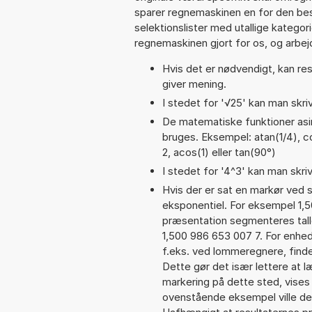
sparer regnemaskinen en for den besv
selektionslister med utallige kategor
regnemaskinen gjort for os, og arbejd
Hvis det er nødvendigt, kan res
giver mening.
I stedet for '√25' kan man skriv
De matematiske funktioner asin
bruges. Eksempel: atan(1/4), cos
2, acos(1) eller tan(90°)
I stedet for '4^3' kan man skriv
Hvis der er sat en markør ved s
eksponentiel. For eksempel 1,
præsentation segmenteres talle
1,500 986 653 007 7. For enhed
f.eks. ved lommeregnere, find
Dette gør det især lettere at 
markering på dette sted, vises 
ovenstående eksempel ville de