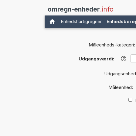
omregn-enheder
.info
Enhedshurtigregner
Enhedsbere
Måleenheds-kategori:
Udgangsværdi:
?
Udgangsenhed
Måleenhed: