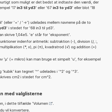
hurtigt som muligt er det bedst at indtaste den værdi, der
sempel '17
in3 til yd3
' eller '67
in3 to yd3
' eller blot '18
til' (eller '=' / '->') udelades mellem navnene på de to
 yd3
' i stedet for '68 in3 til yd3'.
an skrive 1,04e5. 'e' står for 'eksponent'.
ktioner indenfor aritmetik: subtraktion (-), division (/, :,
ultiplikation (*, x), pi (π), kvadratrod (√) og addition (+)
v 'µ' (= mikro) kan man bruge et simpelt 'u', for eksempel
g 'kubik' kan tegnet '^' udelades i '^2' og '^3'.
krives cm2 i stedet for cm^2.
n med valglisterne
n, i dette tilfælde '
Volumen
'.
du vil konvertere.