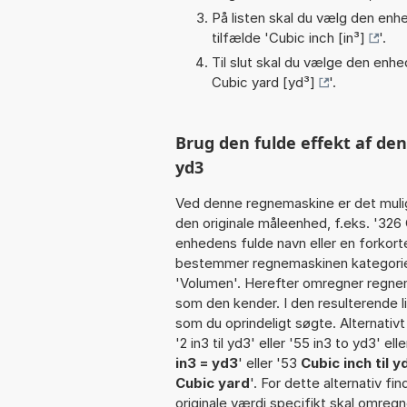
På listen skal du vælg den enhed
tilfælde '
Cubic inch [in³]
'.
Til slut skal du vælge den enhed
Cubic yard [yd³]
'.
Brug den fulde effekt af den
yd3
Ved denne regnemaskine er det muli
den originale måleenhed, f.eks. '326
enhedens fulde navn eller en forkortel
bestemmer regnemaskinen kategorien
'Volumen'. Herefter omregner regnem
som den kender. I den resulterende l
som du oprindeligt søgte. Alternativ
'2 in3 til yd3' eller '55 in3 to yd3' ell
in3 = yd3
' eller '53
Cubic inch til y
Cubic yard
'. For dette alternativ f
originale værdi specifikt skal omregn