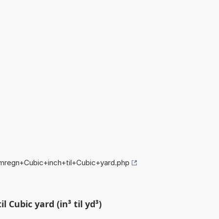
mregn+Cubic+inch+til+Cubic+yard.php
 Cubic yard (in³ til yd³)