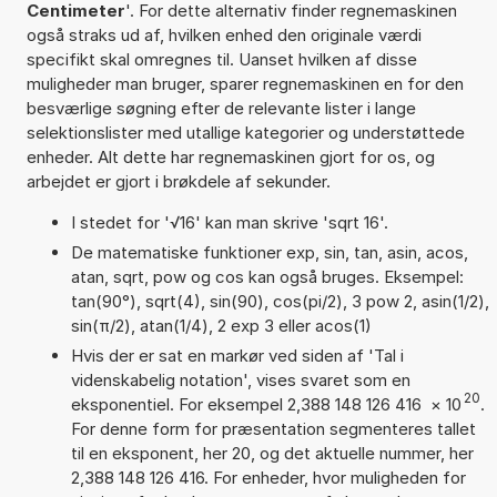
Centimeter
'. For dette alternativ finder regnemaskinen
også straks ud af, hvilken enhed den originale værdi
specifikt skal omregnes til. Uanset hvilken af disse
muligheder man bruger, sparer regnemaskinen en for den
besværlige søgning efter de relevante lister i lange
selektionslister med utallige kategorier og understøttede
enheder. Alt dette har regnemaskinen gjort for os, og
arbejdet er gjort i brøkdele af sekunder.
I stedet for '√16' kan man skrive 'sqrt 16'.
De matematiske funktioner exp, sin, tan, asin, acos,
atan, sqrt, pow og cos kan også bruges. Eksempel:
tan(90°), sqrt(4), sin(90), cos(pi/2), 3 pow 2, asin(1/2),
sin(π/2), atan(1/4), 2 exp 3 eller acos(1)
Hvis der er sat en markør ved siden af 'Tal i
videnskabelig notation', vises svaret som en
20
eksponentiel. For eksempel 2,388 148 126 416
×
10
.
For denne form for præsentation segmenteres tallet
til en eksponent, her 20, og det aktuelle nummer, her
2,388 148 126 416. For enheder, hvor muligheden for