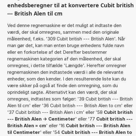
enhedsberegner til at konvertere Cubit british
--- British Alen til cm
Ved denne regnemaskine er det muligt at indtaste den
værdi, der skal omregnes, sammen med den originale
måleenhed, f.eks. '309 Cubit british --- British Alen'. Når
man gør det, kan man enten bruge enhedens fulde navn
eller en forkortelse af det Derefter bestemmer
regnemaskinen kategorien af den måleenhed, der skal
omregnes, i dette tilfælde 'Længde'. Herefter omregner
regnemaskinen den indtastede værdi i alle de relevante
enheder, som den kender. I den resulterende liste kan du
være sikker på også at finde den omregning, som du
oprindeligt søgte. Alternativt kan den værdi, der skal
omregnes, indtastes som følger: '39 Cubit british --- British
Alen til cm' eller '36 Cubit british --- British Alen to cm' eller
'37 Cubit british --- British Alen i cm' eller '58
Cubit british
--- British Alen -> Centimeter
' eller '77
Cubit british ---
British Alen = cm
' eller '16
Cubit british --- British Alen
til Centimeter
' eller '54
Cubit british --- British Alen to