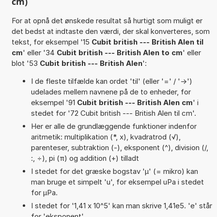
cm)
For at opnå det ønskede resultat så hurtigt som muligt er
det bedst at indtaste den værdi, der skal konverteres, som
tekst, for eksempel '15
Cubit british --- British Alen til
cm
' eller '34
Cubit british --- British Alen to cm
' eller
blot '53
Cubit british --- British Alen
':
I de fleste tilfælde kan ordet 'til' (eller '=' / '->')
udelades mellem navnene på de to enheder, for
eksempel '91
Cubit british --- British Alen cm
' i
stedet for '72 Cubit british --- British Alen til cm'.
Her er alle de grundlæggende funktioner indenfor
aritmetik: multiplikation (*, x), kvadratrod (√),
parenteser, subtraktion (-), eksponent (^), division (/,
:, ÷), pi (π) og addition (+) tilladt
I stedet for det græske bogstav 'µ' (= mikro) kan
man bruge et simpelt 'u', for eksempel uPa i stedet
for µPa.
I stedet for '1,41 x 10^5' kan man skrive 1,41e5. 'e' står
for 'eksponent'.