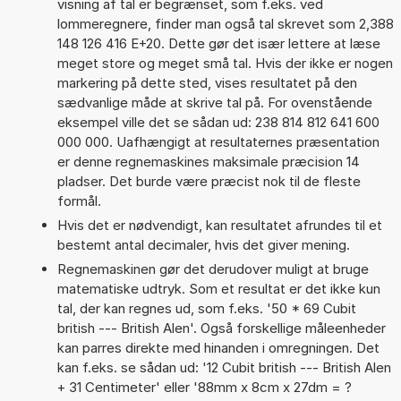
visning af tal er begrænset, som f.eks. ved
lommeregnere, finder man også tal skrevet som 2,388
148 126 416 E+20. Dette gør det især lettere at læse
meget store og meget små tal. Hvis der ikke er nogen
markering på dette sted, vises resultatet på den
sædvanlige måde at skrive tal på. For ovenstående
eksempel ville det se sådan ud: 238 814 812 641 600
000 000. Uafhængigt at resultaternes præsentation
er denne regnemaskines maksimale præcision 14
pladser. Det burde være præcist nok til de fleste
formål.
Hvis det er nødvendigt, kan resultatet afrundes til et
bestemt antal decimaler, hvis det giver mening.
Regnemaskinen gør det derudover muligt at bruge
matematiske udtryk. Som et resultat er det ikke kun
tal, der kan regnes ud, som f.eks. '50 * 69 Cubit
british --- British Alen'. Også forskellige måleenheder
kan parres direkte med hinanden i omregningen. Det
kan f.eks. se sådan ud: '12 Cubit british --- British Alen
+ 31 Centimeter' eller '88mm x 8cm x 27dm = ?