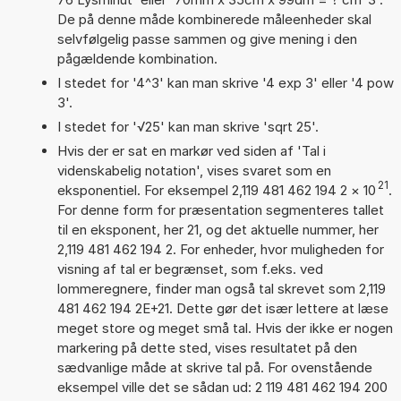
De på denne måde kombinerede måleenheder skal
selvfølgelig passe sammen og give mening i den
pågældende kombination.
I stedet for '4^3' kan man skrive '4 exp 3' eller '4 pow
3'.
I stedet for '√25' kan man skrive 'sqrt 25'.
Hvis der er sat en markør ved siden af 'Tal i
videnskabelig notation', vises svaret som en
21
eksponentiel. For eksempel 2,119 481 462 194 2
×
10
.
For denne form for præsentation segmenteres tallet
til en eksponent, her 21, og det aktuelle nummer, her
2,119 481 462 194 2. For enheder, hvor muligheden for
visning af tal er begrænset, som f.eks. ved
lommeregnere, finder man også tal skrevet som 2,119
481 462 194 2E+21. Dette gør det især lettere at læse
meget store og meget små tal. Hvis der ikke er nogen
markering på dette sted, vises resultatet på den
sædvanlige måde at skrive tal på. For ovenstående
eksempel ville det se sådan ud: 2 119 481 462 194 200