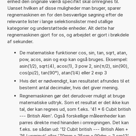
enhed den originale værdi specifikt skal omregnes til.
Uanset hvilken af disse muligheder man bruger, sparer
regnemaskinen en for den besværlige søgning efter de
relevante lister i lange selektionslister med utallige
kategorier og understøttede enheder. Alt dette har
regnemaskinen gjort for os, og arbejdet er gjort i brøkdele
af sekunder.
De matematiske funktioner cos, sin, tan, sqrt, atan,
pow, acos, asin og exp kan også bruges. Eksempel:
asin(1/2), sqrt(4), acos(1), 3 pow 2, sin(π/2), sin(90),
cos(pi/2), tan(90°), atan(1/4) eller 2 exp 3
Hvis det er nødvendigt, kan resultatet afrundes til et
bestemt antal decimaler, hvis det giver mening.
Regnemaskinen gør det derudover muligt at bruge
matematiske udtryk. Som et resultat er det ikke kun
tal, der kan regnes ud, som f.eks. '41 * 6 Cubit british
--- British Alen'. Også forskellige måleenheder kan
parres direkte med hinanden i omregningen. Det kan
f.eks. se sådan ud: '12 Cubit british --- British Alen +
76 Lysminut' eller '70mm x 35cm x 99dm = ? cm^3'.