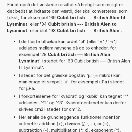
For at opnå det ønskede resultat så hurtigt som muligt er
det bedst at indtaste den værdi, der skal konverteres, som
tekst, for eksempel '69
Cubit british --- British Alen til
Lysminut
' eller '34
Cubit british --- British Alen to
Lysminut
' eller blot '98
Cubit british --- British Alen
':
I de fleste tilfælde kan ordet 'til' (eller '=' / '->')
udelades mellem navnene på de to enheder, for
eksempel '28
Cubit british --- British Alen
Lysminut
' i stedet for '63 Cubit british --- British Alen
til Lysminut'.
I stedet for det græske bogstav 'µ' (= mikro) kan
man bruge et simpelt 'u', for eksempel uPa i stedet
for µPa.
I forkortelserne for 'kvadrat' og 'kubik' kan tegnet '^'
udelades i '^2' og '^3'. Kvadratcentimeter kan derfor
skrives cm2 i stedet for cm^2.
Her er alle de grundlæggende funktioner indenfor
aritmetik: addition (+), division (/, :, ÷), pi (π),
subtraktion (-), multiplikation (*, x), eksponent (^),