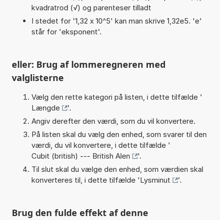
kvadratrod (√) og parenteser tilladt
I stedet for '1,32 x 10^5' kan man skrive 1,32e5. 'e'
står for 'eksponent'.
eller: Brug af lommeregneren med
valglisterne
Vælg den rette kategori på listen, i dette tilfælde '
Længde
'.
Angiv derefter den værdi, som du vil konvertere.
På listen skal du vælg den enhed, som svarer til den
værdi, du vil konvertere, i dette tilfælde '
Cubit (british) --- British Alen
'.
Til slut skal du vælge den enhed, som værdien skal
konverteres til, i dette tilfælde '
Lysminut
'.
Brug den fulde effekt af denne