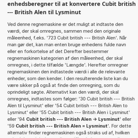
enhedsberegner til at konvertere Cubit british
--- British Alen til Lysminut
Ved denne regnemaskine er det muligt at indtaste den
værdi, der skal omregnes, sammen med den originale
måleenhed, f.eks. '723 Cubit british --- British Alen'. Når
man gør det, kan man enten bruge enhedens fulde navn
eller en forkortelse af det Derefter bestemmer
regnemaskinen kategorien af den måleenhed, der skal
omregnes, i dette tilfælde 'Længde'. Herefter omregner
regnemaskinen den indtastede værdi i alle de relevante
enheder, som den kender. I den resulterende liste kan du
være sikker på også at finde den omregning, som du
oprindeligt søgte. Alternativt kan den værdi, der skal
omregnes, indtastes som følger: '30 Cubit british --- British
Alen til Lysminut' eller '54 Cubit british --- British Alen to
Lysminut' eller '55 Cubit british --- British Alen i Lysminut'
eller '94
Cubit british --- British Alen -> Lysminut
' eller
'59
Cubit british --- British Alen = Lysminut
'. For dette
alternativ finder regnemaskinen også straks ud af, hvilken