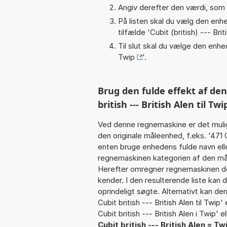
Angiv derefter den værdi, som 
På listen skal du vælg den enhed
tilfælde '
Cubit (british) --- Brit
Til slut skal du vælge den enhed
Twip
'.
Brug den fulde effekt af de
british --- British Alen til Twi
Ved denne regnemaskine er det muli
den originale måleenhed, f.eks. '471 C
enten bruge enhedens fulde navn ell
regnemaskinen kategorien af den mål
Herefter omregner regnemaskinen den
kender. I den resulterende liste kan
oprindeligt søgte. Alternativt kan de
Cubit british --- British Alen til Twip'
Cubit british --- British Alen i Twip' e
Cubit british --- British Alen = Tw