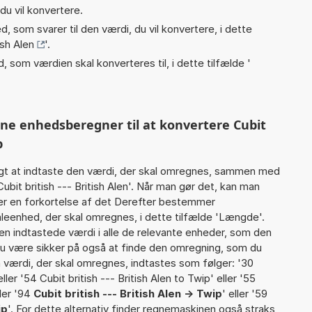
du vil konvertere.
, som svarer til den værdi, du vil konvertere, i dette
ish Alen
'.
, som værdien skal konverteres til, i dette tilfælde '
nne enhedsberegner til at konvertere Cubit
p
gt at indtaste den værdi, der skal omregnes, sammen med
ubit british --- British Alen'. Når man gør det, kan man
er en forkortelse af det Derefter bestemmer
eenhed, der skal omregnes, i dette tilfælde 'Længde'.
 indtastede værdi i alle de relevante enheder, som den
 du være sikker på også at finde den omregning, som du
n værdi, der skal omregnes, indtastes som følger: '30
 eller '54 Cubit british --- British Alen to Twip' eller '55
ller '94
Cubit british --- British Alen -> Twip
' eller '59
ip
'. For dette alternativ finder regnemaskinen også straks