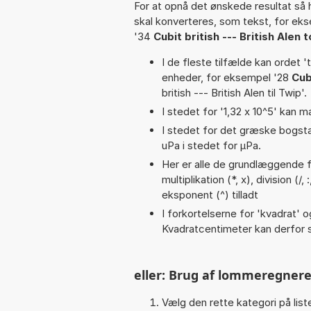
For at opnå det ønskede resultat så 
skal konverteres, som tekst, for ek
'34
Cubit british --- British Alen 
I de fleste tilfælde kan ordet '
enheder, for eksempel '28
Cub
british --- British Alen til Twip'.
I stedet for '1,32 x 10^5' kan m
I stedet for det græske bogsta
uPa i stedet for µPa.
Her er alle de grundlæggende fu
multiplikation (*, x), division (/
eksponent (^) tilladt
I forkortelserne for 'kvadrat' o
Kvadratcentimeter kan derfor s
eller: Brug af lommeregnere
Vælg den rette kategori på liste