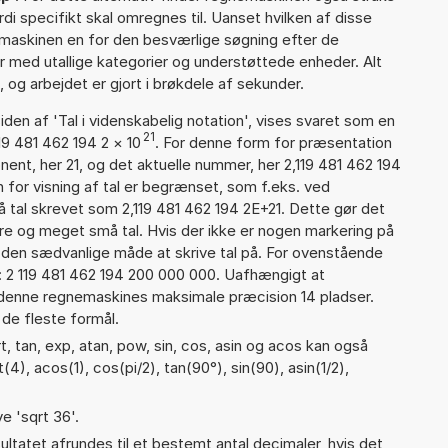
rdi specifikt skal omregnes til. Uanset hvilken af disse
maskinen en for den besværlige søgning efter de
ter med utallige kategorier og understøttede enheder. Alt
 og arbejdet er gjort i brøkdele af sekunder.
iden af 'Tal i videnskabelig notation', vises svaret som en
21
19 481 462 194 2
×
10
. For denne form for præsentation
nent, her 21, og det aktuelle nummer, her 2,119 481 462 194
 for visning af tal er begrænset, som f.eks. ved
tal skrevet som 2,119 481 462 194 2E+21. Dette gør det
re og meget små tal. Hvis der ikke er nogen markering på
å den sædvanlige måde at skrive tal på. For ovenstående
: 2 119 481 462 194 200 000 000. Uafhængigt at
 denne regnemaskines maksimale præcision 14 pladser.
 de fleste formål.
, tan, exp, atan, pow, sin, cos, asin og acos kan også
4), acos(1), cos(pi/2), tan(90°), sin(90), asin(1/2),
)
e 'sqrt 36'.
ultatet afrundes til et bestemt antal decimaler, hvis det