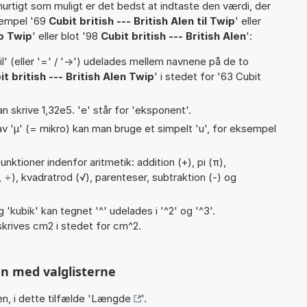
hurtigt som muligt er det bedst at indtaste den værdi, der
sempel '69
Cubit british --- British Alen til Twip
' eller
to Twip
' eller blot '98
Cubit british --- British Alen
':
til' (eller '=' / '->') udelades mellem navnene på de to
it british --- British Alen Twip
' i stedet for '63 Cubit
an skrive 1,32e5. 'e' står for 'eksponent'.
v 'µ' (= mikro) kan man bruge et simpelt 'u', for eksempel
nktioner indenfor aritmetik: addition (+), pi (π),
, :, ÷), kvadratrod (√), parenteser, subtraktion (-) og
g 'kubik' kan tegnet '^' udelades i '^2' og '^3'.
krives cm2 i stedet for cm^2.
n med valglisterne
n, i dette tilfælde '
Længde
'.