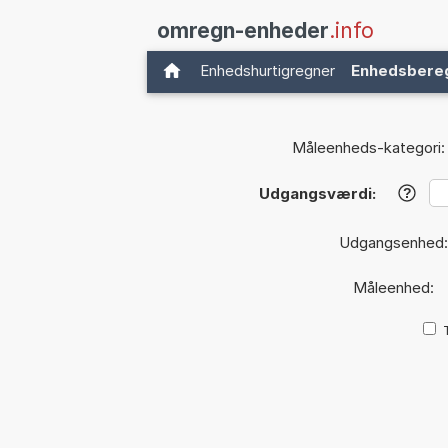
omregn-enheder
.info
Enhedshurtigregner
Enhedsbere
Måleenheds-kategori:
Udgangsværdi:
?
Udgangsenhed
Måleenhed: