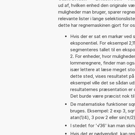
ud af, hvilken enhed den originale væ
muligheder man bruger, sparer regne
relevante lister i lange selektionslis
dette har regnemaskinen gjort for os,
Hvis der er sat en markør ved s
eksponentiel. For eksempel 2,1
segmenteres tallet til en ekspo
2. For enheder, hvor muligheden
lommeregnere, finder man også 
især lettere at læse meget sto
dette sted, vises resultatet p
eksempel ville det se sådan ud
resultaternes præsentation er
Det burde være præcist nok til
De matematiske funktioner sqrt
bruges. Eksempel: 2 exp 3, sqrt(
atan(1/4), 3 pow 2 eller sin(π/2
I stedet for '√36' kan man skriv
Hvis det er nødvendigt, kan res