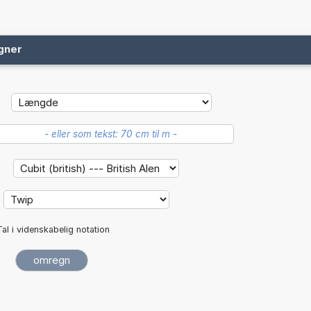
gner
:
Tal i videnskabelig notation