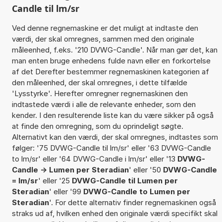
Candle til lm/sr
Ved denne regnemaskine er det muligt at indtaste den
værdi, der skal omregnes, sammen med den originale
måleenhed, f.eks. '210 DVWG-Candle'. Når man gør det, kan
man enten bruge enhedens fulde navn eller en forkortelse
af det Derefter bestemmer regnemaskinen kategorien af
den måleenhed, der skal omregnes, i dette tilfælde
'Lysstyrke'. Herefter omregner regnemaskinen den
indtastede værdi i alle de relevante enheder, som den
kender. I den resulterende liste kan du være sikker på også
at finde den omregning, som du oprindeligt søgte.
Alternativt kan den værdi, der skal omregnes, indtastes som
følger: '75 DVWG-Candle til lm/sr' eller '63 DVWG-Candle
to lm/sr' eller '64 DVWG-Candle i lm/sr' eller '13
DVWG-
Candle -> Lumen per Steradian
' eller '50
DVWG-Candle
= lm/sr
' eller '25
DVWG-Candle til Lumen per
Steradian
' eller '99
DVWG-Candle to Lumen per
Steradian
'. For dette alternativ finder regnemaskinen også
straks ud af, hvilken enhed den originale værdi specifikt skal