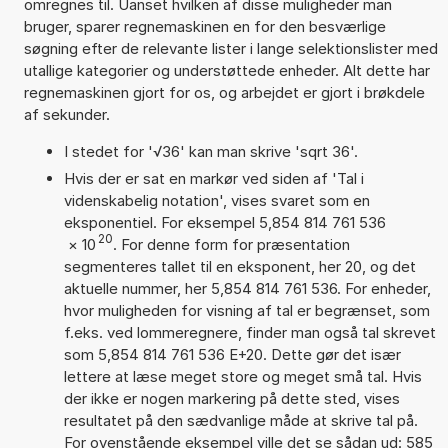
omregnes til. Uanset hvilken af disse muligheder man
bruger, sparer regnemaskinen en for den besværlige
søgning efter de relevante lister i lange selektionslister med
utallige kategorier og understøttede enheder. Alt dette har
regnemaskinen gjort for os, og arbejdet er gjort i brøkdele
af sekunder.
I stedet for '√36' kan man skrive 'sqrt 36'.
Hvis der er sat en markør ved siden af 'Tal i
videnskabelig notation', vises svaret som en
eksponentiel. For eksempel 5,854 814 761 536
20
×
10
. For denne form for præsentation
segmenteres tallet til en eksponent, her 20, og det
aktuelle nummer, her 5,854 814 761 536. For enheder,
hvor muligheden for visning af tal er begrænset, som
f.eks. ved lommeregnere, finder man også tal skrevet
som 5,854 814 761 536 E+20. Dette gør det især
lettere at læse meget store og meget små tal. Hvis
der ikke er nogen markering på dette sted, vises
resultatet på den sædvanlige måde at skrive tal på.
For ovenstående eksempel ville det se sådan ud: 585