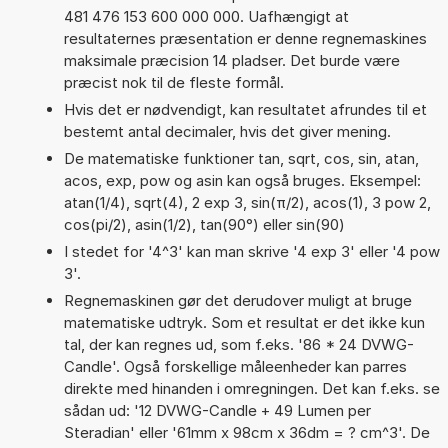
481 476 153 600 000 000. Uafhængigt at
resultaternes præsentation er denne regnemaskines
maksimale præcision 14 pladser. Det burde være
præcist nok til de fleste formål.
Hvis det er nødvendigt, kan resultatet afrundes til et
bestemt antal decimaler, hvis det giver mening.
De matematiske funktioner tan, sqrt, cos, sin, atan,
acos, exp, pow og asin kan også bruges. Eksempel:
atan(1/4), sqrt(4), 2 exp 3, sin(π/2), acos(1), 3 pow 2,
cos(pi/2), asin(1/2), tan(90°) eller sin(90)
I stedet for '4^3' kan man skrive '4 exp 3' eller '4 pow
3'.
Regnemaskinen gør det derudover muligt at bruge
matematiske udtryk. Som et resultat er det ikke kun
tal, der kan regnes ud, som f.eks. '86 * 24 DVWG-
Candle'. Også forskellige måleenheder kan parres
direkte med hinanden i omregningen. Det kan f.eks. se
sådan ud: '12 DVWG-Candle + 49 Lumen per
Steradian' eller '61mm x 98cm x 36dm = ? cm^3'. De