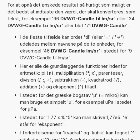
For at opnå det ønskede resultat så hurtigt som muligt er
det bedst at indtaste den værdi, der skal konverteres, som
tekst, for eksempel '96
DVWG-Candle til lm/sr
' eller '34
DVWG-Candle to lm/sr
' eller blot '71
DVWG-Candle
':
I de fleste tilfælde kan ordet 'til' (eller '=' / '->')
udelades mellem navnene på de to enheder, for
eksempel '46
DVWG-Candle lm/sr
' i stedet for '9
DVWG-Candle til lm/sr'.
Her er alle de grundlæggende funktioner indenfor
aritmetik: pi (π), multiplikation (*, x), parenteser,
division (/, :, ÷), subtraktion (-), kvadratrod (√),
addition (+) og eksponent (^) tilladt
I stedet for det græske bogstav 'µ' (= mikro) kan
man bruge et simpelt 'u', for eksempel uPa i stedet
for µPa.
I stedet for '1,77 x 10^5' kan man skrive 1,77e5. 'e'
står for 'eksponent'.
I forkortelserne for 'kvadrat' og 'kubik' kan tegnet '^'
udelades i '^2' og '^3'. Kvadratcentimeter kan derfor