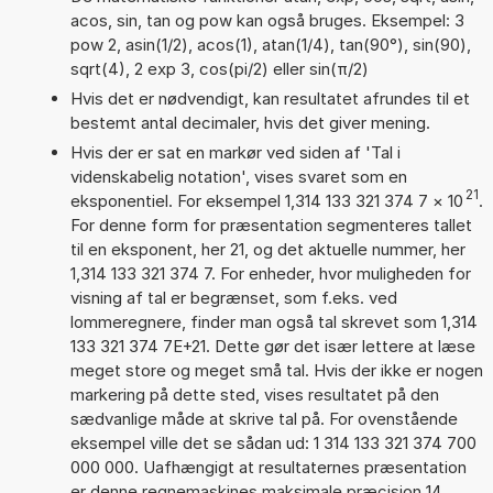
acos, sin, tan og pow kan også bruges. Eksempel: 3
pow 2, asin(1/2), acos(1), atan(1/4), tan(90°), sin(90),
sqrt(4), 2 exp 3, cos(pi/2) eller sin(π/2)
Hvis det er nødvendigt, kan resultatet afrundes til et
bestemt antal decimaler, hvis det giver mening.
Hvis der er sat en markør ved siden af 'Tal i
videnskabelig notation', vises svaret som en
21
eksponentiel. For eksempel 1,314 133 321 374 7
×
10
.
For denne form for præsentation segmenteres tallet
til en eksponent, her 21, og det aktuelle nummer, her
1,314 133 321 374 7. For enheder, hvor muligheden for
visning af tal er begrænset, som f.eks. ved
lommeregnere, finder man også tal skrevet som 1,314
133 321 374 7E+21. Dette gør det især lettere at læse
meget store og meget små tal. Hvis der ikke er nogen
markering på dette sted, vises resultatet på den
sædvanlige måde at skrive tal på. For ovenstående
eksempel ville det se sådan ud: 1 314 133 321 374 700
000 000. Uafhængigt at resultaternes præsentation
er denne regnemaskines maksimale præcision 14