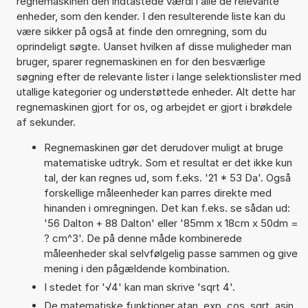
regnemaskinen den indtastede værdi i alle de relevante
enheder, som den kender. I den resulterende liste kan du
være sikker på også at finde den omregning, som du
oprindeligt søgte. Uanset hvilken af disse muligheder man
bruger, sparer regnemaskinen en for den besværlige
søgning efter de relevante lister i lange selektionslister med
utallige kategorier og understøttede enheder. Alt dette har
regnemaskinen gjort for os, og arbejdet er gjort i brøkdele
af sekunder.
Regnemaskinen gør det derudover muligt at bruge
matematiske udtryk. Som et resultat er det ikke kun
tal, der kan regnes ud, som f.eks. '21 * 53 Da'. Også
forskellige måleenheder kan parres direkte med
hinanden i omregningen. Det kan f.eks. se sådan ud:
'56 Dalton + 88 Dalton' eller '85mm x 18cm x 50dm =
? cm^3'. De på denne måde kombinerede
måleenheder skal selvfølgelig passe sammen og give
mening i den pågældende kombination.
I stedet for '√4' kan man skrive 'sqrt 4'.
De matematiske funktioner atan, exp, cos, sqrt, asin,