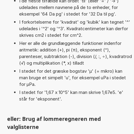
I de fleste tilfælde kan ordet 'til' (eller '=' / '->')
udelades mellem navnene på de to enheder, for
eksempel '64 Da pg' i stedet for '32 Da til pg'.
I forkortelserne for 'kvadrat' og 'kubik' kan tegnet '^'
udelades i '^2' og '^3'. Kvadratcentimeter kan derfor
skrives cm2 i stedet for cm^2.
Her er alle de grundlæggende funktioner indenfor
aritmetik: addition (+), pi (π), eksponent (^),
parenteser, subtraktion (-), division (/, :, ÷), kvadratrod
(√) og multiplikation (*, x) tilladt
I stedet for det græske bogstav 'µ' (= mikro) kan
man bruge et simpelt 'u', for eksempel uPa i stedet
for µPa.
I stedet for '1,67 x 10^5' kan man skrive 1,67e5. 'e'
står for 'eksponent'.
eller: Brug af lommeregneren med
valglisterne