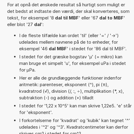
For at opnå det ønskede resultat så hurtigt som muligt er
det bedst at indtaste den værdi, der skal konverteres, som
tekst, for eksempel '8
dal til MBF
' eller '67
dal to MBF
'
eller blot '27
dal
':
I de fleste tilfælde kan ordet 'til' (eller '=' / '->')
udelades mellem navnene på de to enheder, for
eksempel '46
dal MBF
' i stedet for '86 dal til MBF'.
I stedet for det græske bogstav 'µ' (= mikro) kan
man bruge et simpelt 'u', for eksempel uPa i stedet
for µPa.
Her er alle de grundlæggende funktioner indenfor
aritmetik: parenteser, eksponent (^), pi (π),
kvadratrod (√), division (/, :, ÷), multiplikation (*, x),
subtraktion (-) og addition (+) tilladt
I stedet for '1,22 x 10^5' kan man skrive 1,22e5. 'e' står
for 'eksponent'.
I forkortelserne for 'kvadrat' og 'kubik' kan tegnet '^'
udelades i '^2' og '^3'. Kvadratcentimeter kan derfor
skrives cm2 i stedet for cm^2.