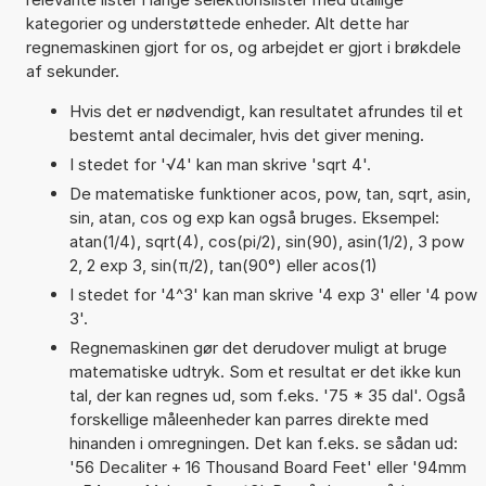
kategorier og understøttede enheder. Alt dette har
regnemaskinen gjort for os, og arbejdet er gjort i brøkdele
af sekunder.
Hvis det er nødvendigt, kan resultatet afrundes til et
bestemt antal decimaler, hvis det giver mening.
I stedet for '√4' kan man skrive 'sqrt 4'.
De matematiske funktioner acos, pow, tan, sqrt, asin,
sin, atan, cos og exp kan også bruges. Eksempel:
atan(1/4), sqrt(4), cos(pi/2), sin(90), asin(1/2), 3 pow
2, 2 exp 3, sin(π/2), tan(90°) eller acos(1)
I stedet for '4^3' kan man skrive '4 exp 3' eller '4 pow
3'.
Regnemaskinen gør det derudover muligt at bruge
matematiske udtryk. Som et resultat er det ikke kun
tal, der kan regnes ud, som f.eks. '75 * 35 dal'. Også
forskellige måleenheder kan parres direkte med
hinanden i omregningen. Det kan f.eks. se sådan ud:
'56 Decaliter + 16 Thousand Board Feet' eller '94mm