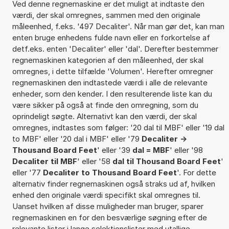
Ved denne regnemaskine er det muligt at indtaste den
værdi, der skal omregnes, sammen med den originale
måleenhed, f.eks. '497 Decaliter'. Når man gør det, kan man
enten bruge enhedens fulde navn eller en forkortelse af
detf.eks. enten 'Decaliter' eller 'dal'. Derefter bestemmer
regnemaskinen kategorien af den måleenhed, der skal
omregnes, i dette tilfælde 'Volumen'. Herefter omregner
regnemaskinen den indtastede værdi i alle de relevante
enheder, som den kender. I den resulterende liste kan du
være sikker på også at finde den omregning, som du
oprindeligt søgte. Alternativt kan den værdi, der skal
omregnes, indtastes som følger: '20 dal til MBF' eller '19 dal
to MBF' eller '20 dal i MBF' eller '79
Decaliter ->
Thousand Board Feet
' eller '39
dal = MBF
' eller '98
Decaliter til MBF
' eller '58
dal til Thousand Board Feet
'
eller '77
Decaliter to Thousand Board Feet
'. For dette
alternativ finder regnemaskinen også straks ud af, hvilken
enhed den originale værdi specifikt skal omregnes til.
Uanset hvilken af disse muligheder man bruger, sparer
regnemaskinen en for den besværlige søgning efter de
relevante lister i lange selektionslister med utallige