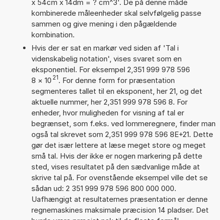
x 54cm x 14dm = ? cm^3'. De på denne måde
kombinerede måleenheder skal selvfølgelig passe
sammen og give mening i den pågældende
kombination.
Hvis der er sat en markør ved siden af 'Tal i
videnskabelig notation', vises svaret som en
eksponentiel. For eksempel 2,351 999 978 596
21
8
×
10
. For denne form for præsentation
segmenteres tallet til en eksponent, her 21, og det
aktuelle nummer, her 2,351 999 978 596 8. For
enheder, hvor muligheden for visning af tal er
begrænset, som f.eks. ved lommeregnere, finder man
også tal skrevet som 2,351 999 978 596 8E+21. Dette
gør det især lettere at læse meget store og meget
små tal. Hvis der ikke er nogen markering på dette
sted, vises resultatet på den sædvanlige måde at
skrive tal på. For ovenstående eksempel ville det se
sådan ud: 2 351 999 978 596 800 000 000.
Uafhængigt at resultaternes præsentation er denne
regnemaskines maksimale præcision 14 pladser. Det