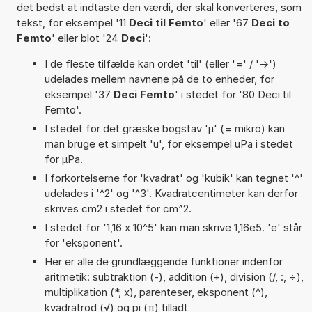
det bedst at indtaste den værdi, der skal konverteres, som
tekst, for eksempel '11
Deci til Femto
' eller '67
Deci to
Femto
' eller blot '24
Deci
':
I de fleste tilfælde kan ordet 'til' (eller '=' / '->')
udelades mellem navnene på de to enheder, for
eksempel '37
Deci Femto
' i stedet for '80 Deci til
Femto'.
I stedet for det græske bogstav 'µ' (= mikro) kan
man bruge et simpelt 'u', for eksempel uPa i stedet
for µPa.
I forkortelserne for 'kvadrat' og 'kubik' kan tegnet '^'
udelades i '^2' og '^3'. Kvadratcentimeter kan derfor
skrives cm2 i stedet for cm^2.
I stedet for '1,16 x 10^5' kan man skrive 1,16e5. 'e' står
for 'eksponent'.
Her er alle de grundlæggende funktioner indenfor
aritmetik: subtraktion (-), addition (+), division (/, :, ÷),
multiplikation (*, x), parenteser, eksponent (^),
kvadratrod (√) og pi (π) tilladt