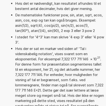
Hvis det er nødvendigt, kan resultatet afrundes til et
bestemt antal decimaler, hvis det giver mening.
De matematiske funktioner pow, sin, atan, sqrt, acos,
asin, cos, exp og tan kan også bruges. Eksempel:
asin(1/2), sqrt(4), cos(pi/2), sin(π/2), acos(1),
tan(90°), atan(1/4), sin(90), 2 exp 3 eller 3 pow 2
I stedet for '4^3' kan man skrive '4 exp 3' eller '4 pow
3'.
Hvis der er sat en markør ved siden af 'Tal i
videnskabelig notation', vises svaret som en
21
eksponentiel. For eksempel 7,322 177 711 146
×
10
.
For denne form for præsentation segmenteres tallet
til en eksponent, her 21, og det aktuelle nummer, her
7,322 177 711 146. For enheder, hvor muligheden for
visning af tal er begrænset, som f.eks. ved
lommeregnere, finder man også tal skrevet som 7,322
177 711 146 E+21. Dette gør det især lettere at læse
meget store og meget små tal. Hvis der ikke er nogen
markering på dette sted, vises resultatet på den
sædvanlige måde at skrive tal på. For ovenstående