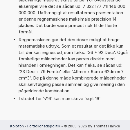
eksempel ville det se sådan ud: 7 322 177 711 146 000
000 000. Uafhængigt at resultaternes præsentation
er denne regnemaskines maksimale præcision 14
pladser. Det burde være præcist nok til de fleste
formål.
Regnemaskinen gør det derudover muligt at bruge
matematiske udtryk. Som et resultat er det ikke kun
tal, der kan regnes ud, som f.eks. '36 * 92 Deci'. Også
forskellige måleenheder kan parres direkte med
hinanden i omregningen. Det kan f.eks. se sådan ud:
'23 Deci + 79 Femto' eller '49mm x 6cm x 62dm = ?
cm^3'. De på denne måde kombinerede måleenheder
skal selvfølgelig passe sammen og give mening i den
pågældende kombination.
I stedet for '√16' kan man skrive 'sqrt 16'.
Kolofon
-
Fortrolighedspolitik
- © 2005-2026 by Thomas Hainke