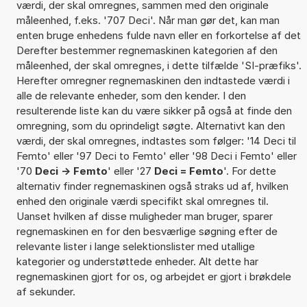
værdi, der skal omregnes, sammen med den originale
måleenhed, f.eks. '707 Deci'. Når man gør det, kan man
enten bruge enhedens fulde navn eller en forkortelse af det
Derefter bestemmer regnemaskinen kategorien af den
måleenhed, der skal omregnes, i dette tilfælde 'SI-præfiks'.
Herefter omregner regnemaskinen den indtastede værdi i
alle de relevante enheder, som den kender. I den
resulterende liste kan du være sikker på også at finde den
omregning, som du oprindeligt søgte. Alternativt kan den
værdi, der skal omregnes, indtastes som følger: '14 Deci til
Femto' eller '97 Deci to Femto' eller '98 Deci i Femto' eller
'70
Deci -> Femto
' eller '27
Deci = Femto
'. For dette
alternativ finder regnemaskinen også straks ud af, hvilken
enhed den originale værdi specifikt skal omregnes til.
Uanset hvilken af disse muligheder man bruger, sparer
regnemaskinen en for den besværlige søgning efter de
relevante lister i lange selektionslister med utallige
kategorier og understøttede enheder. Alt dette har
regnemaskinen gjort for os, og arbejdet er gjort i brøkdele
af sekunder.