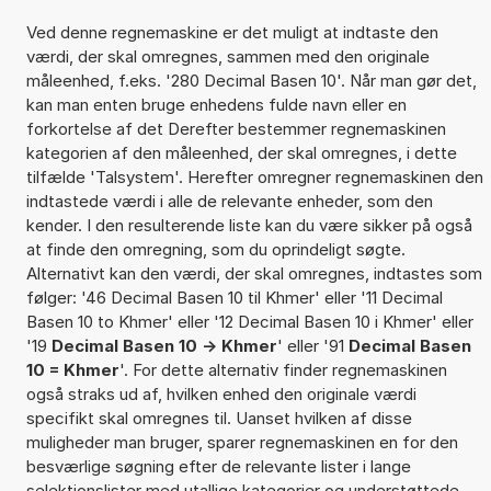
Ved denne regnemaskine er det muligt at indtaste den
værdi, der skal omregnes, sammen med den originale
måleenhed, f.eks. '280 Decimal Basen 10'. Når man gør det,
kan man enten bruge enhedens fulde navn eller en
forkortelse af det Derefter bestemmer regnemaskinen
kategorien af den måleenhed, der skal omregnes, i dette
tilfælde 'Talsystem'. Herefter omregner regnemaskinen den
indtastede værdi i alle de relevante enheder, som den
kender. I den resulterende liste kan du være sikker på også
at finde den omregning, som du oprindeligt søgte.
Alternativt kan den værdi, der skal omregnes, indtastes som
følger: '46 Decimal Basen 10 til Khmer' eller '11 Decimal
Basen 10 to Khmer' eller '12 Decimal Basen 10 i Khmer' eller
'19
Decimal Basen 10 -> Khmer
' eller '91
Decimal Basen
10 = Khmer
'. For dette alternativ finder regnemaskinen
også straks ud af, hvilken enhed den originale værdi
specifikt skal omregnes til. Uanset hvilken af disse
muligheder man bruger, sparer regnemaskinen en for den
besværlige søgning efter de relevante lister i lange
selektionslister med utallige kategorier og understøttede