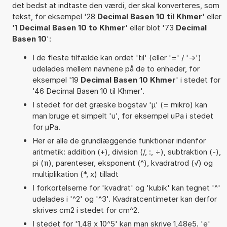
det bedst at indtaste den værdi, der skal konverteres, som
tekst, for eksempel '28
Decimal Basen 10 til Khmer
' eller
'1
Decimal Basen 10 to Khmer
' eller blot '73
Decimal
Basen 10
':
I de fleste tilfælde kan ordet 'til' (eller '=' / '->')
udelades mellem navnene på de to enheder, for
eksempel '19
Decimal Basen 10 Khmer
' i stedet for
'46 Decimal Basen 10 til Khmer'.
I stedet for det græske bogstav 'µ' (= mikro) kan
man bruge et simpelt 'u', for eksempel uPa i stedet
for µPa.
Her er alle de grundlæggende funktioner indenfor
aritmetik: addition (+), division (/, :, ÷), subtraktion (-),
pi (π), parenteser, eksponent (^), kvadratrod (√) og
multiplikation (*, x) tilladt
I forkortelserne for 'kvadrat' og 'kubik' kan tegnet '^'
udelades i '^2' og '^3'. Kvadratcentimeter kan derfor
skrives cm2 i stedet for cm^2.
I stedet for '1,48 x 10^5' kan man skrive 1,48e5. 'e'