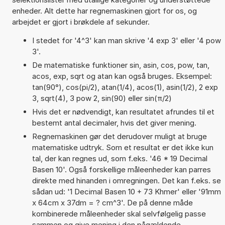
enheder. Alt dette har regnemaskinen gjort for os, og
arbejdet er gjort i brøkdele af sekunder.
I stedet for '4^3' kan man skrive '4 exp 3' eller '4 pow
3'.
De matematiske funktioner sin, asin, cos, pow, tan,
acos, exp, sqrt og atan kan også bruges. Eksempel:
tan(90°), cos(pi/2), atan(1/4), acos(1), asin(1/2), 2 exp
3, sqrt(4), 3 pow 2, sin(90) eller sin(π/2)
Hvis det er nødvendigt, kan resultatet afrundes til et
bestemt antal decimaler, hvis det giver mening.
Regnemaskinen gør det derudover muligt at bruge
matematiske udtryk. Som et resultat er det ikke kun
tal, der kan regnes ud, som f.eks. '46 * 19 Decimal
Basen 10'. Også forskellige måleenheder kan parres
direkte med hinanden i omregningen. Det kan f.eks. se
sådan ud: '1 Decimal Basen 10 + 73 Khmer' eller '91mm
x 64cm x 37dm = ? cm^3'. De på denne måde
kombinerede måleenheder skal selvfølgelig passe
sammen og give mening i den pågældende