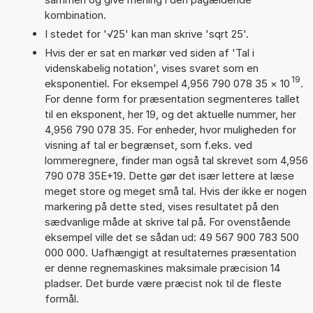
kombination.
I stedet for '√25' kan man skrive 'sqrt 25'.
Hvis der er sat en markør ved siden af 'Tal i
videnskabelig notation', vises svaret som en
19
eksponentiel. For eksempel 4,956 790 078 35
×
10
.
For denne form for præsentation segmenteres tallet
til en eksponent, her 19, og det aktuelle nummer, her
4,956 790 078 35. For enheder, hvor muligheden for
visning af tal er begrænset, som f.eks. ved
lommeregnere, finder man også tal skrevet som 4,956
790 078 35E+19. Dette gør det især lettere at læse
meget store og meget små tal. Hvis der ikke er nogen
markering på dette sted, vises resultatet på den
sædvanlige måde at skrive tal på. For ovenstående
eksempel ville det se sådan ud: 49 567 900 783 500
000 000. Uafhængigt at resultaternes præsentation
er denne regnemaskines maksimale præcision 14
pladser. Det burde være præcist nok til de fleste
formål.