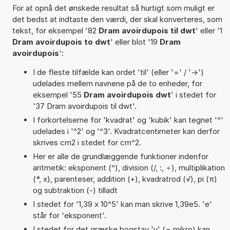
For at opnå det ønskede resultat så hurtigt som muligt er
det bedst at indtaste den værdi, der skal konverteres, som
tekst, for eksempel '82
Dram avoirdupois til dwt
' eller '1
Dram avoirdupois to dwt
' eller blot '19
Dram
avoirdupois
':
I de fleste tilfælde kan ordet 'til' (eller '=' / '->')
udelades mellem navnene på de to enheder, for
eksempel '55
Dram avoirdupois dwt
' i stedet for
'37 Dram avoirdupois til dwt'.
I forkortelserne for 'kvadrat' og 'kubik' kan tegnet '^'
udelades i '^2' og '^3'. Kvadratcentimeter kan derfor
skrives cm2 i stedet for cm^2.
Her er alle de grundlæggende funktioner indenfor
aritmetik: eksponent (^), division (/, :, ÷), multiplikation
(*, x), parenteser, addition (+), kvadratrod (√), pi (π)
og subtraktion (-) tilladt
I stedet for '1,39 x 10^5' kan man skrive 1,39e5. 'e'
står for 'eksponent'.
I stedet for det græske bogstav 'µ' (= mikro) kan