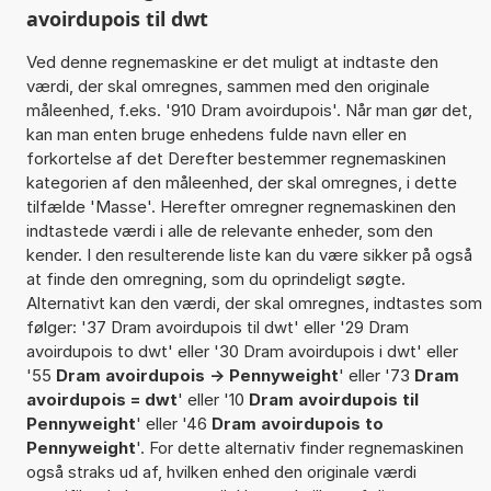
avoirdupois til dwt
Ved denne regnemaskine er det muligt at indtaste den
værdi, der skal omregnes, sammen med den originale
måleenhed, f.eks. '910 Dram avoirdupois'. Når man gør det,
kan man enten bruge enhedens fulde navn eller en
forkortelse af det Derefter bestemmer regnemaskinen
kategorien af den måleenhed, der skal omregnes, i dette
tilfælde 'Masse'. Herefter omregner regnemaskinen den
indtastede værdi i alle de relevante enheder, som den
kender. I den resulterende liste kan du være sikker på også
at finde den omregning, som du oprindeligt søgte.
Alternativt kan den værdi, der skal omregnes, indtastes som
følger: '37 Dram avoirdupois til dwt' eller '29 Dram
avoirdupois to dwt' eller '30 Dram avoirdupois i dwt' eller
'55
Dram avoirdupois -> Pennyweight
' eller '73
Dram
avoirdupois = dwt
' eller '10
Dram avoirdupois til
Pennyweight
' eller '46
Dram avoirdupois to
Pennyweight
'. For dette alternativ finder regnemaskinen
også straks ud af, hvilken enhed den originale værdi