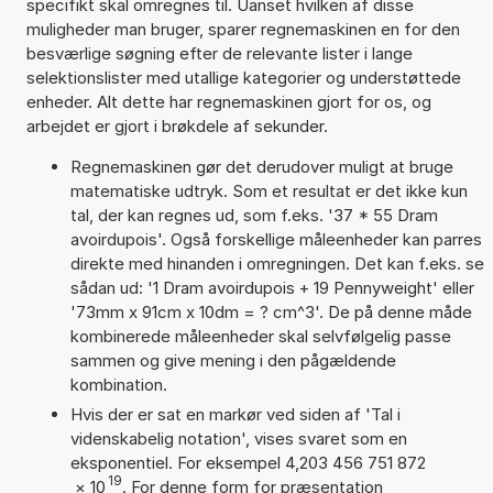
specifikt skal omregnes til. Uanset hvilken af disse
muligheder man bruger, sparer regnemaskinen en for den
besværlige søgning efter de relevante lister i lange
selektionslister med utallige kategorier og understøttede
enheder. Alt dette har regnemaskinen gjort for os, og
arbejdet er gjort i brøkdele af sekunder.
Regnemaskinen gør det derudover muligt at bruge
matematiske udtryk. Som et resultat er det ikke kun
tal, der kan regnes ud, som f.eks. '37 * 55 Dram
avoirdupois'. Også forskellige måleenheder kan parres
direkte med hinanden i omregningen. Det kan f.eks. se
sådan ud: '1 Dram avoirdupois + 19 Pennyweight' eller
'73mm x 91cm x 10dm = ? cm^3'. De på denne måde
kombinerede måleenheder skal selvfølgelig passe
sammen og give mening i den pågældende
kombination.
Hvis der er sat en markør ved siden af 'Tal i
videnskabelig notation', vises svaret som en
eksponentiel. For eksempel 4,203 456 751 872
19
×
10
. For denne form for præsentation