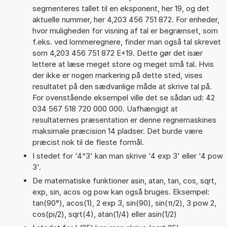
segmenteres tallet til en eksponent, her 19, og det
aktuelle nummer, her 4,203 456 751 872. For enheder,
hvor muligheden for visning af tal er begrænset, som
f.eks. ved lommeregnere, finder man også tal skrevet
som 4,203 456 751 872 E+19. Dette gør det især
lettere at læse meget store og meget små tal. Hvis
der ikke er nogen markering på dette sted, vises
resultatet på den sædvanlige måde at skrive tal på.
For ovenstående eksempel ville det se sådan ud: 42
034 567 518 720 000 000. Uafhængigt at
resultaternes præsentation er denne regnemaskines
maksimale præcision 14 pladser. Det burde være
præcist nok til de fleste formål.
I stedet for '4^3' kan man skrive '4 exp 3' eller '4 pow
3'.
De matematiske funktioner asin, atan, tan, cos, sqrt,
exp, sin, acos og pow kan også bruges. Eksempel:
tan(90°), acos(1), 2 exp 3, sin(90), sin(π/2), 3 pow 2,
cos(pi/2), sqrt(4), atan(1/4) eller asin(1/2)