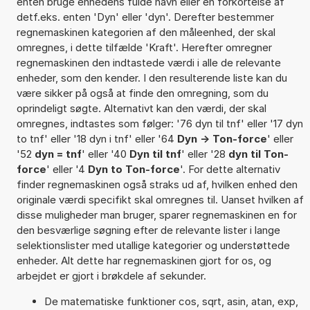
enten bruge enhedens fulde navn eller en forkortelse af
detf.eks. enten 'Dyn' eller 'dyn'. Derefter bestemmer
regnemaskinen kategorien af den måleenhed, der skal
omregnes, i dette tilfælde 'Kraft'. Herefter omregner
regnemaskinen den indtastede værdi i alle de relevante
enheder, som den kender. I den resulterende liste kan du
være sikker på også at finde den omregning, som du
oprindeligt søgte. Alternativt kan den værdi, der skal
omregnes, indtastes som følger: '76 dyn til tnf' eller '17 dyn
to tnf' eller '18 dyn i tnf' eller '64
Dyn -> Ton-force
' eller
'52
dyn = tnf
' eller '40
Dyn til tnf
' eller '28
dyn til Ton-
force
' eller '4
Dyn to Ton-force
'. For dette alternativ
finder regnemaskinen også straks ud af, hvilken enhed den
originale værdi specifikt skal omregnes til. Uanset hvilken af
disse muligheder man bruger, sparer regnemaskinen en for
den besværlige søgning efter de relevante lister i lange
selektionslister med utallige kategorier og understøttede
enheder. Alt dette har regnemaskinen gjort for os, og
arbejdet er gjort i brøkdele af sekunder.
De matematiske funktioner cos, sqrt, asin, atan, exp,