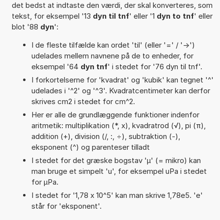
det bedst at indtaste den værdi, der skal konverteres, som
tekst, for eksempel '13
dyn til tnf
' eller '1
dyn to tnf
' eller
blot '88
dyn
':
I de fleste tilfælde kan ordet 'til' (eller '=' / '->')
udelades mellem navnene på de to enheder, for
eksempel '64
dyn tnf
' i stedet for '76 dyn til tnf'.
I forkortelserne for 'kvadrat' og 'kubik' kan tegnet '^'
udelades i '^2' og '^3'. Kvadratcentimeter kan derfor
skrives cm2 i stedet for cm^2.
Her er alle de grundlæggende funktioner indenfor
aritmetik: multiplikation (*, x), kvadratrod (√), pi (π),
addition (+), division (/, :, ÷), subtraktion (-),
eksponent (^) og parenteser tilladt
I stedet for det græske bogstav 'µ' (= mikro) kan
man bruge et simpelt 'u', for eksempel uPa i stedet
for µPa.
I stedet for '1,78 x 10^5' kan man skrive 1,78e5. 'e'
står for 'eksponent'.