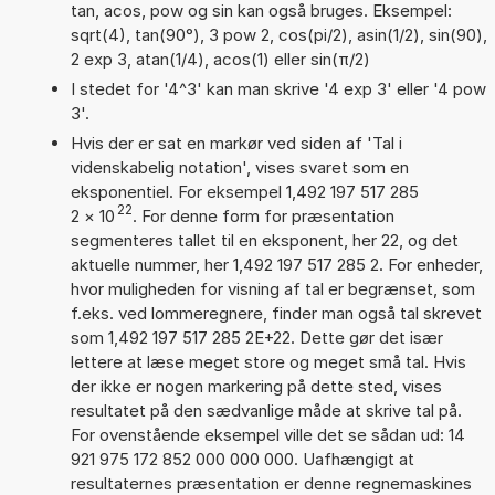
tan, acos, pow og sin kan også bruges. Eksempel:
sqrt(4), tan(90°), 3 pow 2, cos(pi/2), asin(1/2), sin(90),
2 exp 3, atan(1/4), acos(1) eller sin(π/2)
I stedet for '4^3' kan man skrive '4 exp 3' eller '4 pow
3'.
Hvis der er sat en markør ved siden af 'Tal i
videnskabelig notation', vises svaret som en
eksponentiel. For eksempel 1,492 197 517 285
22
2
×
10
. For denne form for præsentation
segmenteres tallet til en eksponent, her 22, og det
aktuelle nummer, her 1,492 197 517 285 2. For enheder,
hvor muligheden for visning af tal er begrænset, som
f.eks. ved lommeregnere, finder man også tal skrevet
som 1,492 197 517 285 2E+22. Dette gør det især
lettere at læse meget store og meget små tal. Hvis
der ikke er nogen markering på dette sted, vises
resultatet på den sædvanlige måde at skrive tal på.
For ovenstående eksempel ville det se sådan ud: 14
921 975 172 852 000 000 000. Uafhængigt at
resultaternes præsentation er denne regnemaskines