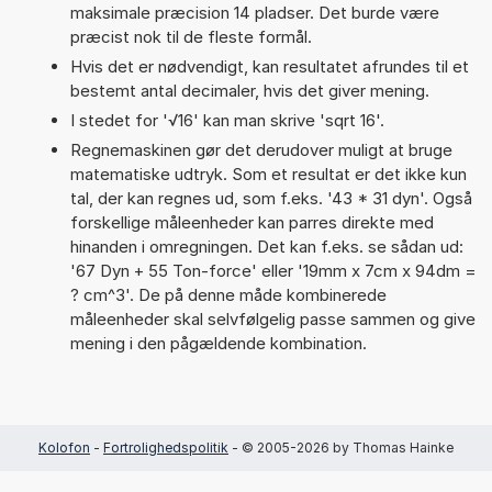
maksimale præcision 14 pladser. Det burde være
præcist nok til de fleste formål.
Hvis det er nødvendigt, kan resultatet afrundes til et
bestemt antal decimaler, hvis det giver mening.
I stedet for '√16' kan man skrive 'sqrt 16'.
Regnemaskinen gør det derudover muligt at bruge
matematiske udtryk. Som et resultat er det ikke kun
tal, der kan regnes ud, som f.eks. '43 * 31 dyn'. Også
forskellige måleenheder kan parres direkte med
hinanden i omregningen. Det kan f.eks. se sådan ud:
'67 Dyn + 55 Ton-force' eller '19mm x 7cm x 94dm =
? cm^3'. De på denne måde kombinerede
måleenheder skal selvfølgelig passe sammen og give
mening i den pågældende kombination.
Kolofon
-
Fortrolighedspolitik
- © 2005-2026 by Thomas Hainke