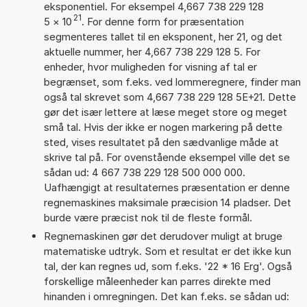
eksponentiel. For eksempel 4,667 738 229 128
21
5
×
10
. For denne form for præsentation
segmenteres tallet til en eksponent, her 21, og det
aktuelle nummer, her 4,667 738 229 128 5. For
enheder, hvor muligheden for visning af tal er
begrænset, som f.eks. ved lommeregnere, finder man
også tal skrevet som 4,667 738 229 128 5E+21. Dette
gør det især lettere at læse meget store og meget
små tal. Hvis der ikke er nogen markering på dette
sted, vises resultatet på den sædvanlige måde at
skrive tal på. For ovenstående eksempel ville det se
sådan ud: 4 667 738 229 128 500 000 000.
Uafhængigt at resultaternes præsentation er denne
regnemaskines maksimale præcision 14 pladser. Det
burde være præcist nok til de fleste formål.
Regnemaskinen gør det derudover muligt at bruge
matematiske udtryk. Som et resultat er det ikke kun
tal, der kan regnes ud, som f.eks. '22 * 16 Erg'. Også
forskellige måleenheder kan parres direkte med
hinanden i omregningen. Det kan f.eks. se sådan ud: