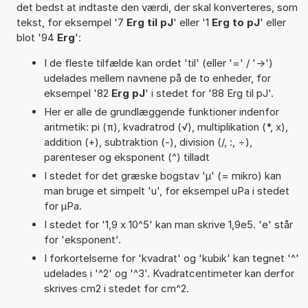
det bedst at indtaste den værdi, der skal konverteres, som
tekst, for eksempel '7
Erg til pJ
' eller '1
Erg to pJ
' eller
blot '94
Erg
':
I de fleste tilfælde kan ordet 'til' (eller '=' / '->')
udelades mellem navnene på de to enheder, for
eksempel '82
Erg pJ
' i stedet for '88 Erg til pJ'.
Her er alle de grundlæggende funktioner indenfor
aritmetik: pi (π), kvadratrod (√), multiplikation (*, x),
addition (+), subtraktion (-), division (/, :, ÷),
parenteser og eksponent (^) tilladt
I stedet for det græske bogstav 'µ' (= mikro) kan
man bruge et simpelt 'u', for eksempel uPa i stedet
for µPa.
I stedet for '1,9 x 10^5' kan man skrive 1,9e5. 'e' står
for 'eksponent'.
I forkortelserne for 'kvadrat' og 'kubik' kan tegnet '^'
udelades i '^2' og '^3'. Kvadratcentimeter kan derfor
skrives cm2 i stedet for cm^2.