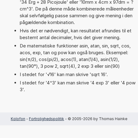
'34 Erg + 28 Picojoule' eller '10mm x 4cm x 97dm = ?
cm^3'. De på denne måde kombinerede måleenheder
skal selvfølgelig passe sammen og give mening i den
pågældende kombination.
Hvis det er nødvendigt, kan resultatet afrundes til et
bestemt antal decimaler, hvis det giver mening.
De matematiske funktioner asin, atan, sin, sqrt, cos,
acos, exp, tan og pow kan også bruges. Eksempel:
sin(π/2), cos(pi/2), acos(1), atan(1/4), asin(1/2),
tan(90°), 3 pow 2, sqrt(4), 2 exp 3 eller sin(90)
I stedet for '√16' kan man skrive 'sqrt 16'.
I stedet for '4^3' kan man skrive '4 exp 3' eller '4 pow
3'.
Kolofon
-
Fortrolighedspolitik
- © 2005-2026 by Thomas Hainke