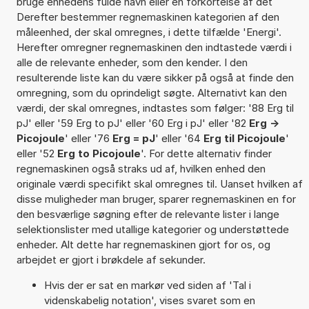
bruge enhedens fulde navn eller en forkortelse af det
Derefter bestemmer regnemaskinen kategorien af den
måleenhed, der skal omregnes, i dette tilfælde 'Energi'.
Herefter omregner regnemaskinen den indtastede værdi i
alle de relevante enheder, som den kender. I den
resulterende liste kan du være sikker på også at finde den
omregning, som du oprindeligt søgte. Alternativt kan den
værdi, der skal omregnes, indtastes som følger: '88 Erg til
pJ' eller '59 Erg to pJ' eller '60 Erg i pJ' eller '82
Erg ->
Picojoule
' eller '76
Erg = pJ
' eller '64
Erg til Picojoule
'
eller '52
Erg to Picojoule
'. For dette alternativ finder
regnemaskinen også straks ud af, hvilken enhed den
originale værdi specifikt skal omregnes til. Uanset hvilken af
disse muligheder man bruger, sparer regnemaskinen en for
den besværlige søgning efter de relevante lister i lange
selektionslister med utallige kategorier og understøttede
enheder. Alt dette har regnemaskinen gjort for os, og
arbejdet er gjort i brøkdele af sekunder.
Hvis der er sat en markør ved siden af 'Tal i
videnskabelig notation', vises svaret som en