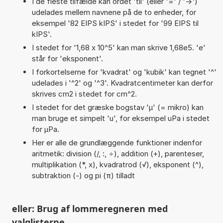
I de fleste tilfælde kan ordet 'til' (eller '=' / '->')
udelades mellem navnene på de to enheder, for
eksempel '82 EIPS kIPS' i stedet for '99 EIPS til
kIPS'.
I stedet for '1,68 x 10^5' kan man skrive 1,68e5. 'e'
står for 'eksponent'.
I forkortelserne for 'kvadrat' og 'kubik' kan tegnet '^'
udelades i '^2' og '^3'. Kvadratcentimeter kan derfor
skrives cm2 i stedet for cm^2.
I stedet for det græske bogstav 'µ' (= mikro) kan
man bruge et simpelt 'u', for eksempel uPa i stedet
for µPa.
Her er alle de grundlæggende funktioner indenfor
aritmetik: division (/, :, ÷), addition (+), parenteser,
multiplikation (*, x), kvadratrod (√), eksponent (^),
subtraktion (-) og pi (π) tilladt
eller: Brug af lommeregneren med
valglisterne