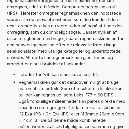
regnemaskinen kategorien af den måleenhed, der skal
omregnes, i dette tilfælde 'Computers beregningskraft
(IPS)'. Herefter omregner regnemaskinen den indtastede
værdi i alle de relevante enheder, som den kender. I den
resulterende liste kan du være sikker på også at finde den
omregning, som du oprindeligt søgte. Uanset hvilken af
disse muligheder man bruger, sparer regnemaskinen en for
den besværlige søgning efter de relevante lister i lange
selektionslister med utallige kategorier og understøttede
enheder. Alt dette har regnemaskinen gjort for os, og
arbejdet er gjort i brøkdele af sekunder.
I stedet for '√9' kan man skrive 'sqrt 9'.
Regnemaskinen gør det derudover muligt at bruge
matematiske udtryk. Som et resultat er det ikke kun
tal, der kan regnes ud, som f.eks. '77 * 60 EIPS'.
Også forskellige måleenheder kan parres direkte med
hinanden i omregningen. Det kan f.eks. se sådan ud:
'12 Exa-IPS + 94 Exa-IPS' eller '43mm x 26cm x 9dm
= ? cm^3'. De på denne måde kombinerede
måleenheder skal selvfølgelig passe sammen og give