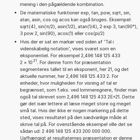
mening i den pågældende kombination.
De matematiske funktioner exp, tan, pow, sqrt, sin,
atan, asin, cos og acos kan også bruges. Eksempel:
sqrt(4), sin(π/2), asin(1/2), atan(1/4), 2 exp 3, tan(90°),
3 pow 2, sin(90), acos(1) eller cos(pi/2)
Hvis der er sat en markør ved siden af 'Tal i
videnskabelig notation', vises svaret som en
eksponentiel. For eksempel 2,496 148 125 433
21
2
×
10
. For denne form for præsentation
segmenteres tallet til en eksponent, her 21, og det
aktuelle nummer, her 2,496 148 125 433 2. For
enheder, hvor muligheden for visning af tal er
begrænset, som f.eks. ved lommeregnere, finder man
også tal skrevet som 2,496 148 125 433 2E+21. Dette
gør det især lettere at læse meget store og meget
små tal. Hvis der ikke er nogen markering på dette
sted, vises resultatet på den sædvanlige måde at
skrive tal på. For ovenstående eksempel ville det se
sådan ud: 2 496 148 125 433 200 000 000.
Uafhængigt at resultaternes præsentation er denne