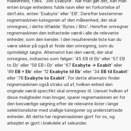
måleenhed, f.eks. '396 Exabyte'. Når man gør det, kan man
enten bruge enhedens fulde navn eller en forkortelse af
detf.eks. enten 'Exabyte' eller 'EB'. Derefter bestemmer
regnemaskinen kategorien af den måleenhed, der skal
omregnes, i dette tilfælde 'Bytes / Bits'. Herefter omregner
regnemaskinen den indtastede værdi i alle de relevante
enheder, som den kender. I den resulterende liste kan du
være sikker på også at finde den omregning, som du
oprindeligt søgte. Alternativt kan den værdi, der skal
omregnes, indtastes som følger: '45 EB til Eb' eller '57 EB
to Eb' eller '58 EB i Eb' eller '67
Exabyte -> Exabit
' eller
'89
EB = Eb
' eller '12
Exabyte til Eb
' eller '34
EB til Exabit
'
eller '78
Exabyte to Exabit
'. For dette alternativ finder
regnemaskinen også straks ud af, hvilken enhed den
originale værdi specifikt skal omregnes til. Uanset hvilken af
disse muligheder man bruger, sparer regnemaskinen en for
den besværlige søgning efter de relevante lister i lange
selektionslister med utallige kategorier og understøttede
enheder. Alt dette har regnemaskinen gjort for os, og
arbejdet er gjort i brøkdele af sekunder.