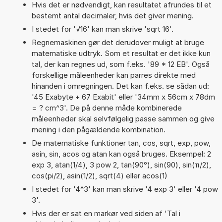
Hvis det er nødvendigt, kan resultatet afrundes til et
bestemt antal decimaler, hvis det giver mening.
I stedet for '√16' kan man skrive 'sqrt 16'.
Regnemaskinen gør det derudover muligt at bruge
matematiske udtryk. Som et resultat er det ikke kun
tal, der kan regnes ud, som f.eks. '89 * 12 EB'. Også
forskellige måleenheder kan parres direkte med
hinanden i omregningen. Det kan f.eks. se sådan ud:
'45 Exabyte + 67 Exabit' eller '34mm x 56cm x 78dm
= ? cm^3'. De på denne måde kombinerede
måleenheder skal selvfølgelig passe sammen og give
mening i den pågældende kombination.
De matematiske funktioner tan, cos, sqrt, exp, pow,
asin, sin, acos og atan kan også bruges. Eksempel: 2
exp 3, atan(1/4), 3 pow 2, tan(90°), sin(90), sin(π/2),
cos(pi/2), asin(1/2), sqrt(4) eller acos(1)
I stedet for '4^3' kan man skrive '4 exp 3' eller '4 pow
3'.
Hvis der er sat en markør ved siden af 'Tal i