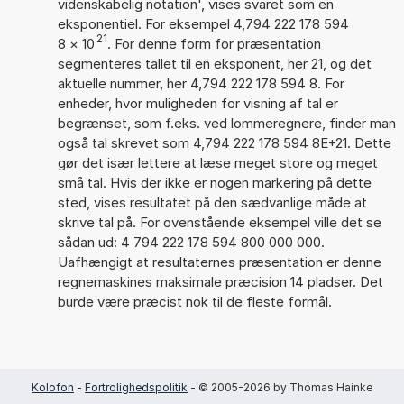
videnskabelig notation', vises svaret som en
eksponentiel. For eksempel 4,794 222 178 594
21
8
×
10
. For denne form for præsentation
segmenteres tallet til en eksponent, her 21, og det
aktuelle nummer, her 4,794 222 178 594 8. For
enheder, hvor muligheden for visning af tal er
begrænset, som f.eks. ved lommeregnere, finder man
også tal skrevet som 4,794 222 178 594 8E+21. Dette
gør det især lettere at læse meget store og meget
små tal. Hvis der ikke er nogen markering på dette
sted, vises resultatet på den sædvanlige måde at
skrive tal på. For ovenstående eksempel ville det se
sådan ud: 4 794 222 178 594 800 000 000.
Uafhængigt at resultaternes præsentation er denne
regnemaskines maksimale præcision 14 pladser. Det
burde være præcist nok til de fleste formål.
Kolofon
-
Fortrolighedspolitik
- © 2005-2026 by Thomas Hainke