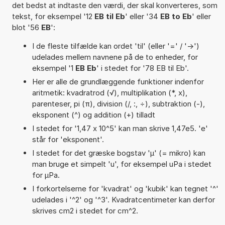
det bedst at indtaste den værdi, der skal konverteres, som
tekst, for eksempel '12
EB til Eb
' eller '34
EB to Eb
' eller
blot '56
EB
':
I de fleste tilfælde kan ordet 'til' (eller '=' / '->')
udelades mellem navnene på de to enheder, for
eksempel '1
EB Eb
' i stedet for '78 EB til Eb'.
Her er alle de grundlæggende funktioner indenfor
aritmetik: kvadratrod (√), multiplikation (*, x),
parenteser, pi (π), division (/, :, ÷), subtraktion (-),
eksponent (^) og addition (+) tilladt
I stedet for '1,47 x 10^5' kan man skrive 1,47e5. 'e'
står for 'eksponent'.
I stedet for det græske bogstav 'µ' (= mikro) kan
man bruge et simpelt 'u', for eksempel uPa i stedet
for µPa.
I forkortelserne for 'kvadrat' og 'kubik' kan tegnet '^'
udelades i '^2' og '^3'. Kvadratcentimeter kan derfor
skrives cm2 i stedet for cm^2.