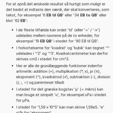
For at opnå det ønskede resultat så hurtigt som muligt er
det bedst at indtaste den værdi, der skal konverteres, som
tekst, for eksempel '6
EB til QB
' eller '34
EB to QB
' eller
blot '62
EB
':
I de fleste tilfælde kan ordet 'til' (eller '=' / '->')
udelades mellem navnene på de to enheder, for
eksempel '19
EB QB
' i stedet for '90 EB til QB'.
I forkortelserne for 'kvadrat' og 'kubik' kan tegnet '^'
udelades i '^2' og '^3'. Kvadratcentimeter kan derfor
skrives cm2 i stedet for cm^2.
Her er alle de grundlæggende funktioner indenfor
aritmetik: addition (+), multiplikation (*, x), pi (π),
eksponent (^), kvadratrod (√), subtraktion (-), division
(/, :, ÷) og parenteser tilladt
I stedet for det græske bogstav 'µ' (= mikro) kan
man bruge et simpelt 'u', for eksempel uPa i stedet
for µPa.
I stedet for '1,59 x 10^5' kan man skrive 1,59e5. 'e'
står for 'eksponent'.