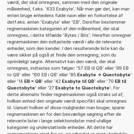
værdi, der skal omregnes, sammen med den originale
måleenhed, f.eks. '633 Exabyte'. Når man gør det, kan man
enten bruge enhedens fulde navn eller en forkortelse af
detf.eks. enten 'Exabyte' eller 'EB'. Derefter bestemmer
regnemaskinen kategorien af den måleenhed, der skal
omregnes, i dette tilfælde 'Bytes / Bits'. Herefter omregner
regnemaskinen den indtastede værdi i alle de relevante
enheder, som den kender. I den resulterende liste kan du
være sikker på også at finde den omregning, som du
oprindeligt søgte. Alternativt kan den værdi, der skal
omregnes, indtastes som følger: '57 EB til QB' eller '99 EB
to QB' eller '100 EB i QB' eller '85
Exabyte -> Quectobyte
'
eller '14
EB = QB
' eller '42
Exabyte til QB
' eller '70
EB til
Quectobyte
' eller '27
Exabyte to Quectobyte
'. For
dette alternativ finder regnemaskinen også straks ud af,
hvilken enhed den originale værdi specifikt skal omregnes
til. Uanset hvilken af disse muligheder man bruger, sparer
regnemaskinen en for den besværlige søgning efter de
relevante lister i lange selektionslister med utallige
kategorier og understøttede enheder. Alt dette har
regnemaskinen gjort for os, og arbejdet er gjort i brøkdele