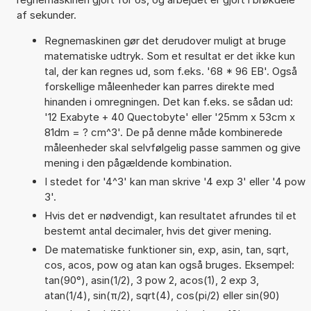
af sekunder.
Regnemaskinen gør det derudover muligt at bruge
matematiske udtryk. Som et resultat er det ikke kun
tal, der kan regnes ud, som f.eks. '68 * 96 EB'. Også
forskellige måleenheder kan parres direkte med
hinanden i omregningen. Det kan f.eks. se sådan ud:
'12 Exabyte + 40 Quectobyte' eller '25mm x 53cm x
81dm = ? cm^3'. De på denne måde kombinerede
måleenheder skal selvfølgelig passe sammen og give
mening i den pågældende kombination.
I stedet for '4^3' kan man skrive '4 exp 3' eller '4 pow
3'.
Hvis det er nødvendigt, kan resultatet afrundes til et
bestemt antal decimaler, hvis det giver mening.
De matematiske funktioner sin, exp, asin, tan, sqrt,
cos, acos, pow og atan kan også bruges. Eksempel:
tan(90°), asin(1/2), 3 pow 2, acos(1), 2 exp 3,
atan(1/4), sin(π/2), sqrt(4), cos(pi/2) eller sin(90)