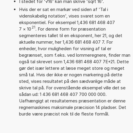
I stedet for '√16' kan man skrive 'sqrt 16'.
Hvis der er sat en markør ved siden af 'Tal i
videnskabelig notation', vises svaret som en
eksponentiel. For eksempel 1,436 681 468 407
21
7
×
10
. For denne form for præsentation
segmenteres tallet til en eksponent, her 21, og det
aktuelle nummer, her 1,436 681 468 407 7. For
enheder, hvor muligheden for visning af tal er
begrænset, som f.eks. ved lommeregnere, finder man
også tal skrevet som 1,436 681 468 407 7E+21. Dette
gør det især lettere at læse meget store og meget
små tal. Hvis der ikke er nogen markering på dette
sted, vises resultatet på den sædvanlige måde at
skrive tal på. For ovenstående eksempel ville det se
sådan ud: 1 436 681 468 407 700 000 000.
Uafhængigt at resultaternes præsentation er denne
regnemaskines maksimale præcision 14 pladser. Det
burde være præcist nok til de fleste formål.