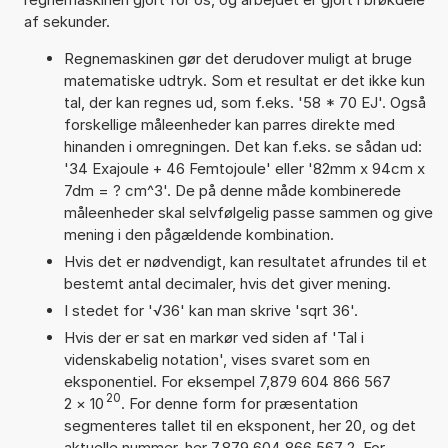
af sekunder.
Regnemaskinen gør det derudover muligt at bruge
matematiske udtryk. Som et resultat er det ikke kun
tal, der kan regnes ud, som f.eks. '58 * 70 EJ'. Også
forskellige måleenheder kan parres direkte med
hinanden i omregningen. Det kan f.eks. se sådan ud:
'34 Exajoule + 46 Femtojoule' eller '82mm x 94cm x
7dm = ? cm^3'. De på denne måde kombinerede
måleenheder skal selvfølgelig passe sammen og give
mening i den pågældende kombination.
Hvis det er nødvendigt, kan resultatet afrundes til et
bestemt antal decimaler, hvis det giver mening.
I stedet for '√36' kan man skrive 'sqrt 36'.
Hvis der er sat en markør ved siden af 'Tal i
videnskabelig notation', vises svaret som en
eksponentiel. For eksempel 7,879 604 866 567
20
2
×
10
. For denne form for præsentation
segmenteres tallet til en eksponent, her 20, og det
aktuelle nummer, her 7,879 604 866 567 2. For