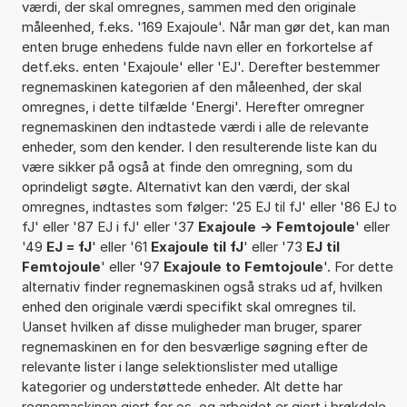
værdi, der skal omregnes, sammen med den originale
måleenhed, f.eks. '169 Exajoule'. Når man gør det, kan man
enten bruge enhedens fulde navn eller en forkortelse af
detf.eks. enten 'Exajoule' eller 'EJ'. Derefter bestemmer
regnemaskinen kategorien af den måleenhed, der skal
omregnes, i dette tilfælde 'Energi'. Herefter omregner
regnemaskinen den indtastede værdi i alle de relevante
enheder, som den kender. I den resulterende liste kan du
være sikker på også at finde den omregning, som du
oprindeligt søgte. Alternativt kan den værdi, der skal
omregnes, indtastes som følger: '25 EJ til fJ' eller '86 EJ to
fJ' eller '87 EJ i fJ' eller '37
Exajoule -> Femtojoule
' eller
'49
EJ = fJ
' eller '61
Exajoule til fJ
' eller '73
EJ til
Femtojoule
' eller '97
Exajoule to Femtojoule
'. For dette
alternativ finder regnemaskinen også straks ud af, hvilken
enhed den originale værdi specifikt skal omregnes til.
Uanset hvilken af disse muligheder man bruger, sparer
regnemaskinen en for den besværlige søgning efter de
relevante lister i lange selektionslister med utallige
kategorier og understøttede enheder. Alt dette har
regnemaskinen gjort for os, og arbejdet er gjort i brøkdele