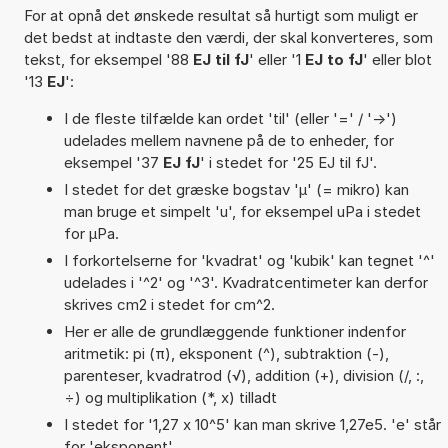
For at opnå det ønskede resultat så hurtigt som muligt er
det bedst at indtaste den værdi, der skal konverteres, som
tekst, for eksempel '88
EJ til fJ
' eller '1
EJ to fJ
' eller blot
'13
EJ
':
I de fleste tilfælde kan ordet 'til' (eller '=' / '->')
udelades mellem navnene på de to enheder, for
eksempel '37
EJ fJ
' i stedet for '25 EJ til fJ'.
I stedet for det græske bogstav 'µ' (= mikro) kan
man bruge et simpelt 'u', for eksempel uPa i stedet
for µPa.
I forkortelserne for 'kvadrat' og 'kubik' kan tegnet '^'
udelades i '^2' og '^3'. Kvadratcentimeter kan derfor
skrives cm2 i stedet for cm^2.
Her er alle de grundlæggende funktioner indenfor
aritmetik: pi (π), eksponent (^), subtraktion (-),
parenteser, kvadratrod (√), addition (+), division (/, :,
÷) og multiplikation (*, x) tilladt
I stedet for '1,27 x 10^5' kan man skrive 1,27e5. 'e' står
for 'eksponent'.