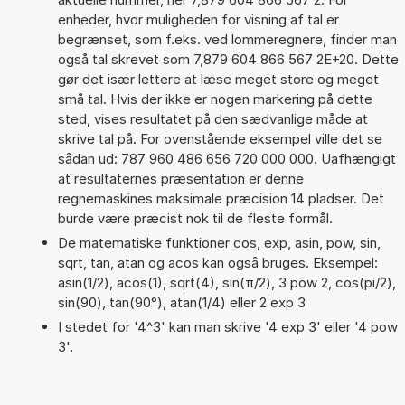
enheder, hvor muligheden for visning af tal er
begrænset, som f.eks. ved lommeregnere, finder man
også tal skrevet som 7,879 604 866 567 2E+20. Dette
gør det især lettere at læse meget store og meget
små tal. Hvis der ikke er nogen markering på dette
sted, vises resultatet på den sædvanlige måde at
skrive tal på. For ovenstående eksempel ville det se
sådan ud: 787 960 486 656 720 000 000. Uafhængigt
at resultaternes præsentation er denne
regnemaskines maksimale præcision 14 pladser. Det
burde være præcist nok til de fleste formål.
De matematiske funktioner cos, exp, asin, pow, sin,
sqrt, tan, atan og acos kan også bruges. Eksempel:
asin(1/2), acos(1), sqrt(4), sin(π/2), 3 pow 2, cos(pi/2),
sin(90), tan(90°), atan(1/4) eller 2 exp 3
I stedet for '4^3' kan man skrive '4 exp 3' eller '4 pow
3'.