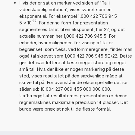
Hvis der er sat en markør ved siden af 'Tal i
videnskabelig notation', vises svaret som en
eksponentiel. For eksempel 1,000 422 706 945
22
5
×
10
. For denne form for præsentation
segmenteres tallet til en eksponent, her 22, og det
aktuelle nummer, her 1,000 422 706 945 5. For
enheder, hvor muligheden for visning af tal er
begrænset, som f.eks. ved lommeregnere, finder man
også tal skrevet som 1,000 422 706 945 5E+22. Dette
gør det især lettere at læse meget store og meget
små tal. Hvis der ikke er nogen markering på dette
sted, vises resultatet på den sædvanlige måde at
skrive tal på. For ovenstående eksempel ville det se
sådan ud: 10 004 227 069 455 000 000 000.
Uafhængigt at resultaternes præsentation er denne
regnemaskines maksimale præcision 14 pladser. Det
burde være præcist nok til de fleste formål.