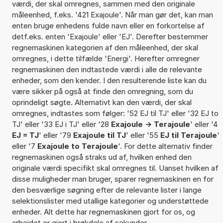
værdi, der skal omregnes, sammen med den originale
måleenhed, f.eks. '421 Exajoule'. Når man gør det, kan man
enten bruge enhedens fulde navn eller en forkortelse af
detf.eks. enten 'Exajoule' eller 'EJ'. Derefter bestemmer
regnemaskinen kategorien af den måleenhed, der skal
omregnes, i dette tilfælde 'Energi'. Herefter omregner
regnemaskinen den indtastede værdi i alle de relevante
enheder, som den kender. I den resulterende liste kan du
være sikker på også at finde den omregning, som du
oprindeligt søgte. Alternativt kan den værdi, der skal
omregnes, indtastes som følger: '52 EJ til TJ' eller '32 EJ to
TJ' eller '33 EJ i TJ' eller '28
Exajoule -> Terajoule
' eller '4
EJ = TJ
' eller '79
Exajoule til TJ
' eller '55
EJ til Terajoule
'
eller '7
Exajoule to Terajoule
'. For dette alternativ finder
regnemaskinen også straks ud af, hvilken enhed den
originale værdi specifikt skal omregnes til. Uanset hvilken af
disse muligheder man bruger, sparer regnemaskinen en for
den besværlige søgning efter de relevante lister i lange
selektionslister med utallige kategorier og understøttede
enheder. Alt dette har regnemaskinen gjort for os, og
arbejdet er gjort i brøkdele af sekunder.