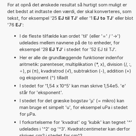
For at opnå det ønskede resultat så hurtigt som muligt er
det bedst at indtaste den værdi, der skal konverteres, som
tekst, for eksempel '25
EJ til TJ
' eller '1
EJ to TJ
' eller blot
'76
EJ
':
I de fleste tilfælde kan ordet 'til' (eller '=' / '->')
udelades mellem navnene på de to enheder, for
eksempel '28
EJ TJ
' i stedet for '52 EJ til TJ'.
Her er alle de grundlæggende funktioner indenfor
aritmetik: parenteser, multiplikation (*, x), division (/, :,
÷), pi (π), kvadratrod (√), subtraktion (-), addition (+)
og eksponent (^) tilladt
I stedet for '1,54 x 10^5' kan man skrive 1,54e5. 'e'
står for 'eksponent'.
I stedet for det græske bogstav 'µ' (= mikro) kan
man bruge et simpelt 'u', for eksempel uPa i stedet
for µPa.
I forkortelserne for 'kvadrat' og 'kubik' kan tegnet '^'
udelades i '^2' og '^3'. Kvadratcentimeter kan derfor
skrives cm2 i stedet for cm^2.