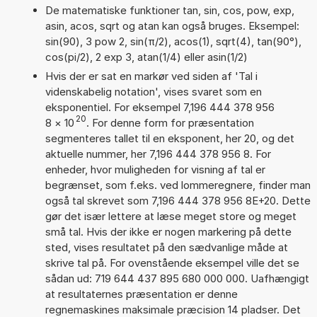
De matematiske funktioner tan, sin, cos, pow, exp,
asin, acos, sqrt og atan kan også bruges. Eksempel:
sin(90), 3 pow 2, sin(π/2), acos(1), sqrt(4), tan(90°),
cos(pi/2), 2 exp 3, atan(1/4) eller asin(1/2)
Hvis der er sat en markør ved siden af 'Tal i
videnskabelig notation', vises svaret som en
eksponentiel. For eksempel 7,196 444 378 956
20
8
×
10
. For denne form for præsentation
segmenteres tallet til en eksponent, her 20, og det
aktuelle nummer, her 7,196 444 378 956 8. For
enheder, hvor muligheden for visning af tal er
begrænset, som f.eks. ved lommeregnere, finder man
også tal skrevet som 7,196 444 378 956 8E+20. Dette
gør det især lettere at læse meget store og meget
små tal. Hvis der ikke er nogen markering på dette
sted, vises resultatet på den sædvanlige måde at
skrive tal på. For ovenstående eksempel ville det se
sådan ud: 719 644 437 895 680 000 000. Uafhængigt
at resultaternes præsentation er denne
regnemaskines maksimale præcision 14 pladser. Det