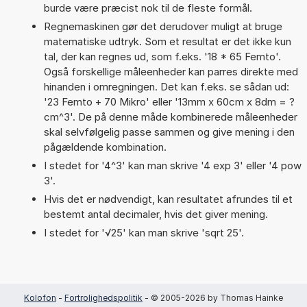
burde være præcist nok til de fleste formål.
Regnemaskinen gør det derudover muligt at bruge
matematiske udtryk. Som et resultat er det ikke kun
tal, der kan regnes ud, som f.eks. '18 * 65 Femto'.
Også forskellige måleenheder kan parres direkte med
hinanden i omregningen. Det kan f.eks. se sådan ud:
'23 Femto + 70 Mikro' eller '13mm x 60cm x 8dm = ?
cm^3'. De på denne måde kombinerede måleenheder
skal selvfølgelig passe sammen og give mening i den
pågældende kombination.
I stedet for '4^3' kan man skrive '4 exp 3' eller '4 pow
3'.
Hvis det er nødvendigt, kan resultatet afrundes til et
bestemt antal decimaler, hvis det giver mening.
I stedet for '√25' kan man skrive 'sqrt 25'.
Kolofon
-
Fortrolighedspolitik
- © 2005-2026 by Thomas Hainke