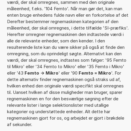
værdi, der skal omregnes, sammen med den originale
måleenhed, f.eks. '104 Femto'. Når man gør det, kan man
enten bruge enhedens fulde navn eller en forkortelse af det
Derefter bestemmer regnemaskinen kategorien af den
måleenhed, der skal omregnes, i dette tilfælde 'SI-præfiks'.
Herefter omregner regnemaskinen den indtastede værdi i
alle de relevante enheder, som den kender. I den
resulterende liste kan du være sikker på også at finde den
omregning, som du oprindeligt søgte. Alternativt kan den
værdi, der skal omregnes, indtastes som følger: '95 Femto
til Mikro' eller '34 Femto to Mikro' eller '35 Femto i Mikro'
eller '43
Femto -> Mikro
' eller '90
Femto = Mikro
'. For
dette alternativ finder regnemaskinen også straks ud af,
hvilken enhed den originale værdi specifikt skal omregnes
til. Uanset hvilken af disse muligheder man bruger, sparer
regnemaskinen en for den besværlige søgning efter de
relevante lister i lange selektionslister med utallige
kategorier og understøttede enheder. Alt dette har
regnemaskinen gjort for os, og arbejdet er gjort i brøkdele
af sekunder.