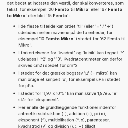
det bedst at indtaste den værdi, der skal konverteres, som
tekst, for eksempel '20
Femto til Mikro
' eller '67
Femto
to Mikro
' eller blot '15
Femto
':
I de fleste tilfælde kan ordet 'til' (eller '=' / '->')
udelades mellem navnene på de to enheder, for
eksempel '10
Femto Mikro
' i stedet for '62 Femto til
Mikro'.
I forkortelserne for 'kvadrat' og 'kubik' kan tegnet '^'
udelades i '^2' og '^3'. Kvadratcentimeter kan derfor
skrives cm2 i stedet for cm^2.
I stedet for det græske bogstav 'µ' (= mikro) kan
man bruge et simpelt 'u', for eksempel uPa i stedet
for µPa.
I stedet for '1,97 x 10^5' kan man skrive 1,97e5. 'e'
står for 'eksponent'.
Her er alle de grundlæggende funktioner indenfor
aritmetik: subtraktion (-), addition (+), pi (π),
eksponent (^), multiplikation (*, x), parenteser,
kvadratrod (√) og division (/, :, ÷) tilladt