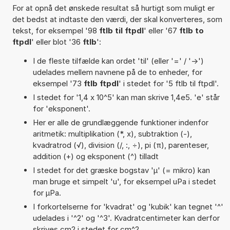
For at opnå det ønskede resultat så hurtigt som muligt er
det bedst at indtaste den værdi, der skal konverteres, som
tekst, for eksempel '98
ftlb til ftpdl
' eller '67
ftlb to
ftpdl
' eller blot '36
ftlb
':
I de fleste tilfælde kan ordet 'til' (eller '=' / '->')
udelades mellem navnene på de to enheder, for
eksempel '73
ftlb ftpdl
' i stedet for '5 ftlb til ftpdl'.
I stedet for '1,4 x 10^5' kan man skrive 1,4e5. 'e' står
for 'eksponent'.
Her er alle de grundlæggende funktioner indenfor
aritmetik: multiplikation (*, x), subtraktion (-),
kvadratrod (√), division (/, :, ÷), pi (π), parenteser,
addition (+) og eksponent (^) tilladt
I stedet for det græske bogstav 'µ' (= mikro) kan
man bruge et simpelt 'u', for eksempel uPa i stedet
for µPa.
I forkortelserne for 'kvadrat' og 'kubik' kan tegnet '^'
udelades i '^2' og '^3'. Kvadratcentimeter kan derfor
skrives cm2 i stedet for cm^2.