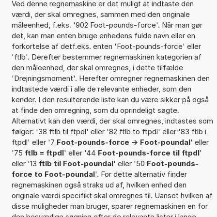
Ved denne regnemaskine er det muligt at indtaste den
værdi, der skal omregnes, sammen med den originale
måleenhed, f.eks. '902 Foot-pounds-force'. Når man gør
det, kan man enten bruge enhedens fulde navn eller en
forkortelse af detf.eks. enten 'Foot-pounds-force' eller
'ftlb'. Derefter bestemmer regnemaskinen kategorien af
den måleenhed, der skal omregnes, i dette tilfælde
'Drejningsmoment'. Herefter omregner regnemaskinen den
indtastede værdi i alle de relevante enheder, som den
kender. I den resulterende liste kan du være sikker på også
at finde den omregning, som du oprindeligt søgte.
Alternativt kan den værdi, der skal omregnes, indtastes som
følger: '38 ftlb til ftpdl' eller '82 ftlb to ftpdl' eller '83 ftlb i
ftpdl' eller '7
Foot-pounds-force -> Foot-poundal
' eller
'75
ftlb = ftpdl
' eller '44
Foot-pounds-force til ftpdl
'
eller '13
ftlb til Foot-poundal
' eller '50
Foot-pounds-
force to Foot-poundal
'. For dette alternativ finder
regnemaskinen også straks ud af, hvilken enhed den
originale værdi specifikt skal omregnes til. Uanset hvilken af
disse muligheder man bruger, sparer regnemaskinen en for
den besværlige søgning efter de relevante lister i lange