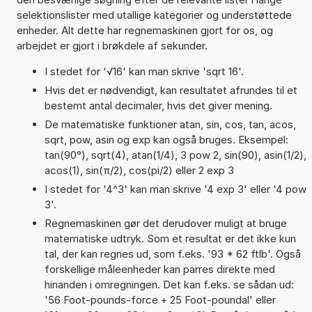
selektionslister med utallige kategorier og understøttede
enheder. Alt dette har regnemaskinen gjort for os, og
arbejdet er gjort i brøkdele af sekunder.
I stedet for '√16' kan man skrive 'sqrt 16'.
Hvis det er nødvendigt, kan resultatet afrundes til et
bestemt antal decimaler, hvis det giver mening.
De matematiske funktioner atan, sin, cos, tan, acos,
sqrt, pow, asin og exp kan også bruges. Eksempel:
tan(90°), sqrt(4), atan(1/4), 3 pow 2, sin(90), asin(1/2),
acos(1), sin(π/2), cos(pi/2) eller 2 exp 3
I stedet for '4^3' kan man skrive '4 exp 3' eller '4 pow
3'.
Regnemaskinen gør det derudover muligt at bruge
matematiske udtryk. Som et resultat er det ikke kun
tal, der kan regnes ud, som f.eks. '93 * 62 ftlb'. Også
forskellige måleenheder kan parres direkte med
hinanden i omregningen. Det kan f.eks. se sådan ud:
'56 Foot-pounds-force + 25 Foot-poundal' eller