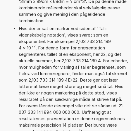
'31mm x 99cm x 68dm = ? cm^3'. De på denne måde
kombinerede måleenheder skal selvfølgelig passe
sammen og give mening i den pågældende
kombination.
Hvis der er sat en markør ved siden af 'Tal i
videnskabelig notation', vises svaret som en
eksponentiel. For eksempel 2,103 733 314 189
22
4
×
10
. For denne form for præsentation
segmenteres tallet til en eksponent, her 22, og det
aktuelle nummer, her 2,103 733 314 189 4. For enheder,
hvor muligheden for visning af tal er begrænset, som
f.eks. ved lommeregnere, finder man også tal skrevet
som 2,103 733 314 189 4E+22. Dette gør det især
lettere at læse meget store og meget små tal. Hvis
der ikke er nogen markering på dette sted, vises
resultatet på den sædvanlige måde at skrive tal på.
For ovenstående eksempel ville det se sådan ud: 21
037 333 141 894 000 000 000. Uafhængigt at
resultaternes præsentation er denne regnemaskines
maksimale præcision 14 pladser. Det burde være