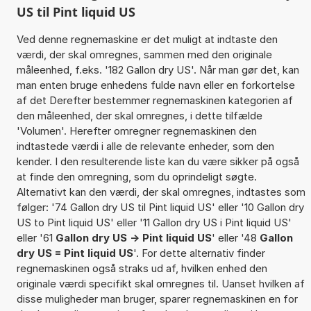
US til Pint liquid US
Ved denne regnemaskine er det muligt at indtaste den
værdi, der skal omregnes, sammen med den originale
måleenhed, f.eks. '182 Gallon dry US'. Når man gør det, kan
man enten bruge enhedens fulde navn eller en forkortelse
af det Derefter bestemmer regnemaskinen kategorien af
den måleenhed, der skal omregnes, i dette tilfælde
'Volumen'. Herefter omregner regnemaskinen den
indtastede værdi i alle de relevante enheder, som den
kender. I den resulterende liste kan du være sikker på også
at finde den omregning, som du oprindeligt søgte.
Alternativt kan den værdi, der skal omregnes, indtastes som
følger: '74 Gallon dry US til Pint liquid US' eller '10 Gallon dry
US to Pint liquid US' eller '11 Gallon dry US i Pint liquid US'
eller '61
Gallon dry US -> Pint liquid US
' eller '48
Gallon
dry US = Pint liquid US
'. For dette alternativ finder
regnemaskinen også straks ud af, hvilken enhed den
originale værdi specifikt skal omregnes til. Uanset hvilken af
disse muligheder man bruger, sparer regnemaskinen en for