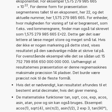
eksponentiel. For eksempel 1,575 279 985 665
22
×
10
. For denne form for præsentation
segmenteres tallet til en eksponent, her 22, og det
aktuelle nummer, her 1,575 279 985 665. For enheder,
hvor muligheden for visning af tal er begrænset, som
f.eks. ved lommeregnere, finder man også tal skrevet
som 1,575 279 985 665 E+22. Dette gør det især
lettere at læse meget store og meget små tal. Hvis
der ikke er nogen markering på dette sted, vises
resultatet på den sædvanlige måde at skrive tal på.
For ovenstående eksempel ville det se sådan ud: 15
752 799 856 650 000 000 000. Uafhængigt at
resultaternes præsentation er denne regnemaskines
maksimale præcision 14 pladser. Det burde være
præcist nok til de fleste formål.
Hvis det er nødvendigt, kan resultatet afrundes til et
bestemt antal decimaler, hvis det giver mening.
De matematiske funktioner tan, sqrt, cos, exp, acos,
asin, atan, pow og sin kan også bruges. Eksempel:
acos(1), sqrt(4), sin(π/2), asin(1/2), 2 exp 3, tan(90°),