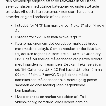
den besværlige søgning efter de relevante lister i lange
selektionslister med utallige kategorier og understøttede
enheder. Alt dette har regnemaskinen gjort for os, og
arbejdet er gjort i brøkdele af sekunder.
I stedet for '4^3' kan man skrive '4 exp 3' eller '4 pow
3'.
I stedet for '√25' kan man skrive 'sqrt 25'.
Regnemaskinen gør det derudover muligt at bruge
matematiske udtryk. Som et resultat er det ikke kun
tal, der kan regnes ud, som f.eks. '30 * 17 Gallon dry
US'. Også forskellige måleenheder kan parres direkte
med hinanden i omregningen. Det kan f.eks. se sådan
ud: '56 Gallon dry US + 43 Pint liquid US' eller '4mm x
90cm x 77dm = ? cm^3'. De på denne måde
kombinerede måleenheder skal selvfølgelig passe
sammen og give mening i den pågældende
kombination.
Hvis der er sat en markør ved siden af 'Tal i
videnskabelig notation', vises svaret som en