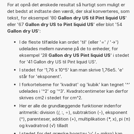
For at opnå det ønskede resultat så hurtigt som muligt er
det bedst at indtaste den værdi, der skal konverteres, som
tekst, for eksempel '80
Gallon dry US til Pint liquid US
'
eller '67
Gallon dry US to Pint liquid US
' eller blot '54
Gallon dry US
':
I de fleste tilfælde kan ordet 'til' (eller '=' / '->')
udelades mellem navnene på de to enheder, for
eksempel '28
Gallon dry US Pint liquid US
' i stedet
for '41 Gallon dry US til Pint liquid US'.
I stedet for '1,76 x 10^5' kan man skrive 1,76e5. 'e'
står for 'eksponent'.
I forkortelserne for 'kvadrat' og 'kubik' kan tegnet '^'
udelades i '^2' og '^3'. Kvadratcentimeter kan derfor
skrives cm2 i stedet for cm^2.
Her er alle de grundlæggende funktioner indenfor
aritmetik: division (/, :, ÷), subtraktion (-), eksponent
(^), parenteser, addition (+), multiplikation (*, x), pi (π)
og kvadratrod (√) tilladt
I stedet for det græske bogstav 'µ' (= mikro) kan