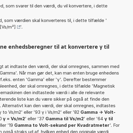
, som svarer til den værdi, du vil konvertere, i dette
, som værdien skal konverteres til, i dette tilfælde '
 [Vs/m²]
'.
ne enhedsberegner til at konvertere γ til
gt at indtaste den værdi, der skal omregnes, sammen med
05 Gamma'. Når man gør det, kan man enten bruge enhedens
etf.eks. enten 'Gamma' eller 'γ'. Derefter bestemmer
eenhed, der skal omregnes, i dette tilfælde 'Magnetisk
emaskinen den indtastede værdi i alle de relevante
terende liste kan du være sikker på også at finde den
 Alternativt kan den værdi, der skal omregnes, indtastes
γ to Vs/m2' eller '93 γ i Vs/m2' eller '82
Gamma -> Volt-
10
γ = Vs/m2
' eller '37
Gamma til Vs/m2
' eller '64
γ til
eller '19
Gamma to Volt-sekund per Kvadratmeter
'. For
n også straks ud af, hvilken enhed den originale værdi