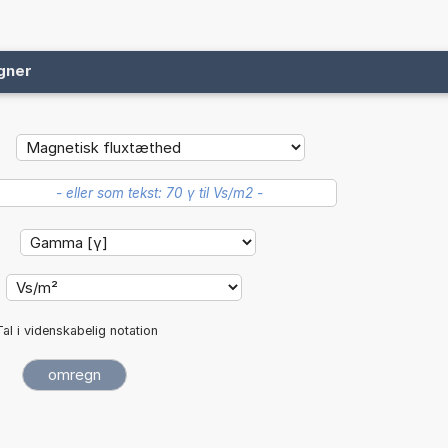
gner
:
Tal i videnskabelig notation