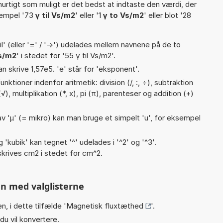
hurtigt som muligt er det bedst at indtaste den værdi, der
sempel '73
γ til Vs/m2
' eller '1
γ to Vs/m2
' eller blot '28
til' (eller '=' / '->') udelades mellem navnene på de to
s/m2
' i stedet for '55 γ til Vs/m2'.
an skrive 1,57e5. 'e' står for 'eksponent'.
ktioner indenfor aritmetik: division (/, :, ÷), subtraktion
), multiplikation (*, x), pi (π), parenteser og addition (+)
v 'µ' (= mikro) kan man bruge et simpelt 'u', for eksempel
g 'kubik' kan tegnet '^' udelades i '^2' og '^3'.
krives cm2 i stedet for cm^2.
n med valglisterne
n, i dette tilfælde '
Magnetisk fluxtæthed
'.
du vil konvertere.