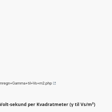
/omregn+Gamma+til+Vs+m2.php
olt-sekund per Kvadratmeter (γ til Vs/m²)