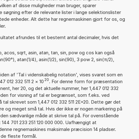
vilken af disse muligheder man bruger, sparer
øgning efter de relevante lister i lange selektionslister
tede enheder. Alt dette har regnemaskinen gjort for os, og
er.
ultatet afrundes til et bestemt antal decimaler, hvis det
 acos, sqrt, asin, atan, tan, sin, pow og cos kan også
(90°), atan(1/4), asin(1/2), sin(90), 3 pow 2, sin(π/2),
iden af 'Tal i videnskabelig notation', vises svaret som en
20
47 012 332 511 2
×
10
. For denne form for præsentation
onent, her 20, og det aktuelle nummer, her 1,447 012 332
eden for visning af tal er begrænset, som f.eks. ved
 tal skrevet som 1,447 012 332 511 2E+20. Dette gør det
re og meget små tal. Hvis der ikke er nogen markering på
å den sædvanlige måde at skrive tal på. For ovenstående
: 144 701 233 251 120 000 000. Uafhængigt at
 denne regnemaskines maksimale præcision 14 pladser.
 de fleste formål.