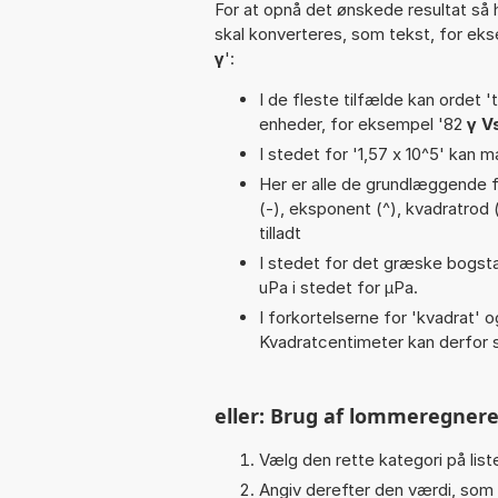
For at opnå det ønskede resultat så 
skal konverteres, som tekst, for ek
γ
':
I de fleste tilfælde kan ordet '
enheder, for eksempel '82
γ V
I stedet for '1,57 x 10^5' kan m
Her er alle de grundlæggende fun
(-), eksponent (^), kvadratrod (√
tilladt
I stedet for det græske bogsta
uPa i stedet for µPa.
I forkortelserne for 'kvadrat' o
Kvadratcentimeter kan derfor s
eller: Brug af lommeregnere
Vælg den rette kategori på liste
Angiv derefter den værdi, som 