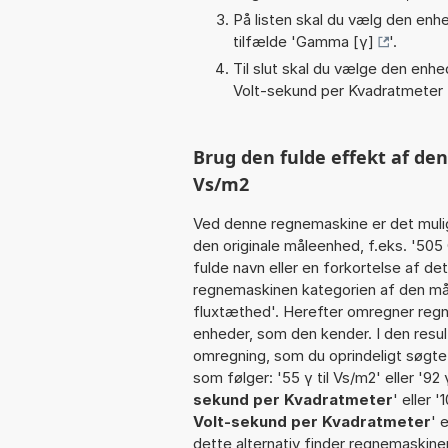
På listen skal du vælg den enhed
tilfælde '
Gamma [γ]
'.
Til slut skal du vælge den enhed
Volt-sekund per Kvadratmeter
Brug den fulde effekt af den
Vs/m2
Ved denne regnemaskine er det muli
den originale måleenhed, f.eks. '5
fulde navn eller en forkortelse af d
regnemaskinen kategorien af den mål
fluxtæthed'. Herefter omregner regn
enheder, som den kender. I den resul
omregning, som du oprindeligt søgte.
som følger: '55 γ til Vs/m2' eller '92 
sekund per Kvadratmeter
' eller '
Volt-sekund per Kvadratmeter
' 
dette alternativ finder regnemaskine