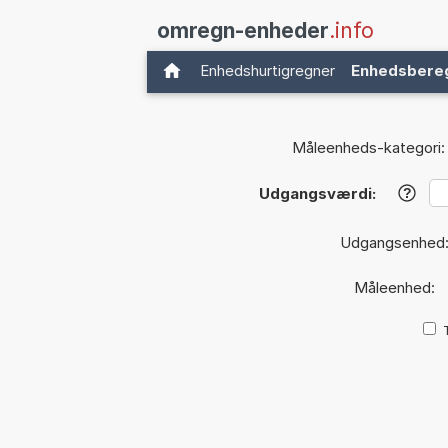
omregn-enheder
.info
Enhedshurtigregner
Enhedsbere
Måleenheds-kategori:
Udgangsværdi:
?
Udgangsenhed
Måleenhed: