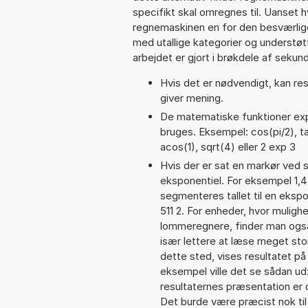
specifikt skal omregnes til. Uanset h
regnemaskinen en for den besværlige s
med utallige kategorier og understøt
arbejdet er gjort i brøkdele af sekund
Hvis det er nødvendigt, kan res
giver mening.
De matematiske funktioner exp,
bruges. Eksempel: cos(pi/2), tan
acos(1), sqrt(4) eller 2 exp 3
Hvis der er sat en markør ved s
eksponentiel. For eksempel 1,4
segmenteres tallet til en eksp
511 2. For enheder, hvor muligh
lommeregnere, finder man også
især lettere at læse meget sto
dette sted, vises resultatet p
eksempel ville det se sådan ud
resultaternes præsentation er
Det burde være præcist nok til