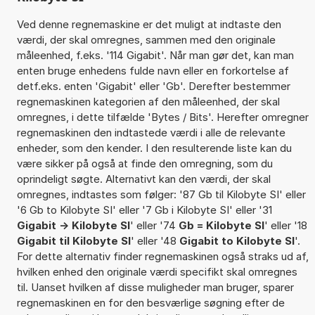
Ved denne regnemaskine er det muligt at indtaste den
værdi, der skal omregnes, sammen med den originale
måleenhed, f.eks. '114 Gigabit'. Når man gør det, kan man
enten bruge enhedens fulde navn eller en forkortelse af
detf.eks. enten 'Gigabit' eller 'Gb'. Derefter bestemmer
regnemaskinen kategorien af den måleenhed, der skal
omregnes, i dette tilfælde 'Bytes / Bits'. Herefter omregner
regnemaskinen den indtastede værdi i alle de relevante
enheder, som den kender. I den resulterende liste kan du
være sikker på også at finde den omregning, som du
oprindeligt søgte. Alternativt kan den værdi, der skal
omregnes, indtastes som følger: '87 Gb til Kilobyte SI' eller
'6 Gb to Kilobyte SI' eller '7 Gb i Kilobyte SI' eller '31
Gigabit -> Kilobyte SI
' eller '74
Gb = Kilobyte SI
' eller '18
Gigabit til Kilobyte SI
' eller '48
Gigabit to Kilobyte SI
'.
For dette alternativ finder regnemaskinen også straks ud af,
hvilken enhed den originale værdi specifikt skal omregnes
til. Uanset hvilken af disse muligheder man bruger, sparer
regnemaskinen en for den besværlige søgning efter de