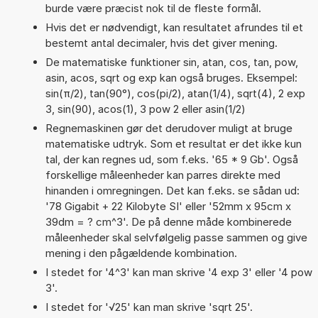
burde være præcist nok til de fleste formål.
Hvis det er nødvendigt, kan resultatet afrundes til et
bestemt antal decimaler, hvis det giver mening.
De matematiske funktioner sin, atan, cos, tan, pow,
asin, acos, sqrt og exp kan også bruges. Eksempel:
sin(π/2), tan(90°), cos(pi/2), atan(1/4), sqrt(4), 2 exp
3, sin(90), acos(1), 3 pow 2 eller asin(1/2)
Regnemaskinen gør det derudover muligt at bruge
matematiske udtryk. Som et resultat er det ikke kun
tal, der kan regnes ud, som f.eks. '65 * 9 Gb'. Også
forskellige måleenheder kan parres direkte med
hinanden i omregningen. Det kan f.eks. se sådan ud:
'78 Gigabit + 22 Kilobyte SI' eller '52mm x 95cm x
39dm = ? cm^3'. De på denne måde kombinerede
måleenheder skal selvfølgelig passe sammen og give
mening i den pågældende kombination.
I stedet for '4^3' kan man skrive '4 exp 3' eller '4 pow
3'.
I stedet for '√25' kan man skrive 'sqrt 25'.