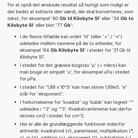
For at opnå det ønskede resultat så hurtigt som muligt er
det bedst at indtaste den værdi, der skal konverteres, som
tekst, for eksempel '90
Gb til Kilobyte SI
' eller '34
Gb to
Kilobyte SI
' eller blot '77
Gb
':
I de fleste tilfælde kan ordet 'til' (eller '=' / '->')
udelades mellem navnene på de to enheder, for
eksempel '64
Gb Kilobyte SI
' i stedet for '21 Gb til
Kilobyte SI'.
I stedet for det græske bogstav 'µ' (= mikro) kan
man bruge et simpelt 'u', for eksempel uPa i stedet
for µPa.
I stedet for '1,89 x 10^5' kan man skrive 1,89e5. 'e'
står for 'eksponent'.
I forkortelserne for 'kvadrat' og 'kubik' kan tegnet '^'
udelades i '^2' og '^3'. Kvadratcentimeter kan derfor
skrives cm2 i stedet for cm^2.
Her er alle de grundlæggende funktioner indenfor
aritmetik: kvadratrod (√), parenteser, multiplikation (*,
x), pi (π), addition (+), eksponent (^), subtraktion (-)