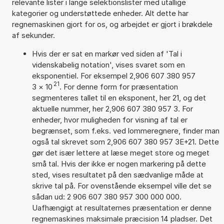
relevante lister i lange selektionslister med utallige
kategorier og understøttede enheder. Alt dette har
regnemaskinen gjort for os, og arbejdet er gjort i brøkdele
af sekunder.
Hvis der er sat en markør ved siden af 'Tal i
videnskabelig notation', vises svaret som en
eksponentiel. For eksempel 2,906 607 380 957
21
3
×
10
. For denne form for præsentation
segmenteres tallet til en eksponent, her 21, og det
aktuelle nummer, her 2,906 607 380 957 3. For
enheder, hvor muligheden for visning af tal er
begrænset, som f.eks. ved lommeregnere, finder man
også tal skrevet som 2,906 607 380 957 3E+21. Dette
gør det især lettere at læse meget store og meget
små tal. Hvis der ikke er nogen markering på dette
sted, vises resultatet på den sædvanlige måde at
skrive tal på. For ovenstående eksempel ville det se
sådan ud: 2 906 607 380 957 300 000 000.
Uafhængigt at resultaternes præsentation er denne
regnemaskines maksimale præcision 14 pladser. Det