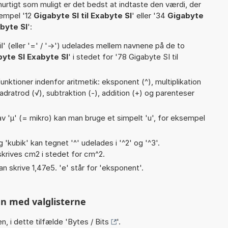
hurtigt som muligt er det bedst at indtaste den værdi, der
sempel '12
Gigabyte SI til Exabyte SI
' eller '34
Gigabyte
byte SI
':
til' (eller '=' / '->') udelades mellem navnene på de to
yte SI Exabyte SI
' i stedet for '78 Gigabyte SI til
nktioner indenfor aritmetik: eksponent (^), multiplikation
, kvadratrod (√), subtraktion (-), addition (+) og parenteser
v 'µ' (= mikro) kan man bruge et simpelt 'u', for eksempel
g 'kubik' kan tegnet '^' udelades i '^2' og '^3'.
krives cm2 i stedet for cm^2.
an skrive 1,47e5. 'e' står for 'eksponent'.
n med valglisterne
n, i dette tilfælde '
Bytes / Bits
'.