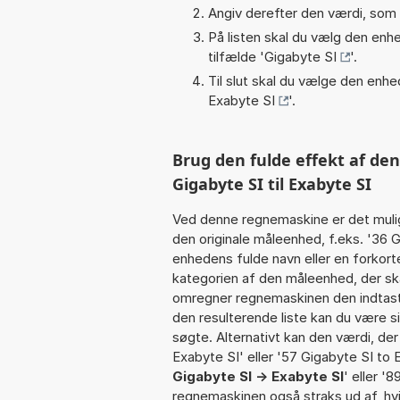
Angiv derefter den værdi, som 
På listen skal du vælg den enhed
tilfælde '
Gigabyte SI
'.
Til slut skal du vælge den enhed
Exabyte SI
'.
Brug den fulde effekt af de
Gigabyte SI til Exabyte SI
Ved denne regnemaskine er det muli
den originale måleenhed, f.eks. '36 
enhedens fulde navn eller en forko
kategorien af den måleenhed, der skal
omregner regnemaskinen den indtaste
den resulterende liste kan du være s
søgte. Alternativt kan den værdi, der
Exabyte SI' eller '57 Gigabyte SI to E
Gigabyte SI -> Exabyte SI
' eller '8
regnemaskinen også straks ud af, hvi