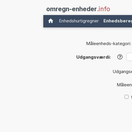
omregn-enheder
.info
Enhedshurtigregner
Enhedsbere
Måleenheds-kategori:
Udgangsværdi:
?
Udgangs
Måleen