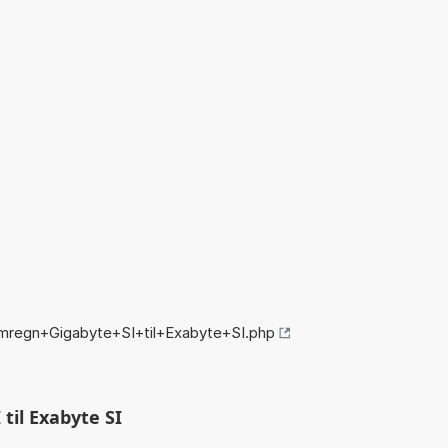
mregn+Gigabyte+SI+til+Exabyte+SI.php
til Exabyte SI