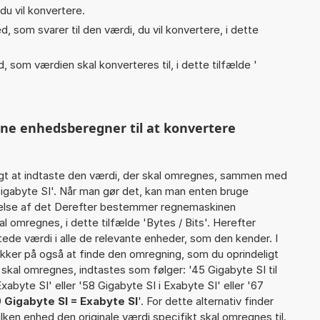
du vil konvertere.
, som svarer til den værdi, du vil konvertere, i dette
, som værdien skal konverteres til, i dette tilfælde '
nne enhedsberegner til at konvertere
gt at indtaste den værdi, der skal omregnes, sammen med
Gigabyte SI'. Når man gør det, kan man enten bruge
rtelse af det Derefter bestemmer regnemaskinen
 omregnes, i dette tilfælde 'Bytes / Bits'. Herefter
de værdi i alle de relevante enheder, som den kender. I
ikker på også at finde den omregning, som du oprindeligt
 skal omregnes, indtastes som følger: '45 Gigabyte SI til
xabyte SI' eller '58 Gigabyte SI i Exabyte SI' eller '67
9
Gigabyte SI = Exabyte SI
'. For dette alternativ finder
lken enhed den originale værdi specifikt skal omregnes til.