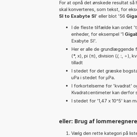
For at opnå det ønskede resultat så 
skal konverteres, som tekst, for ek
SI to Exabyte SI
' eller blot '56
Giga
I de fleste tilfælde kan ordet '
enheder, for eksempel '1
Gigab
Exabyte SI'.
Her er alle de grundlæggende fu
(*, x), pi (π), division (/, :, ÷)
tilladt
I stedet for det græske bogsta
uPa i stedet for µPa.
I forkortelserne for 'kvadrat' o
Kvadratcentimeter kan derfor s
I stedet for '1,47 x 10^5' kan m
eller: Brug af lommeregnere
Vælg den rette kategori på liste