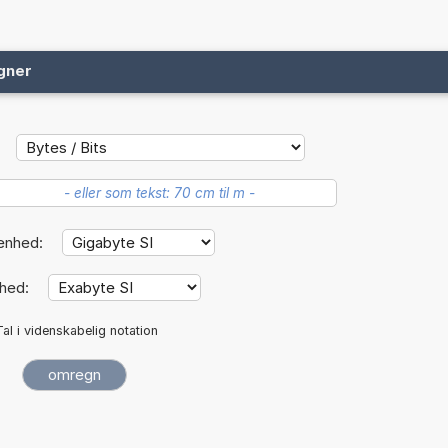
gner
enhed:
hed:
Tal i videnskabelig notation