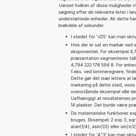
Uanset hvilken af disse muligheder 
søgning efter de relevante lister i la
understøttede enheder. Alt dette har 
brøkdele af sekunder.
I stedet for '√25' kan man skriv
Hvis der er sat en markør ved s
eksponentiel. For eksempel 4,
præsentation segmenteres talle
4,794 222 178 594 8. For enhed
f.eks. ved lommeregnere, find
Dette gør det især lettere at 
markering på dette sted, vises 
ovenstående eksempel ville de
Uafhængigt at resultaternes 
14 pladser. Det burde være præc
De matematiske funktioner exp,
bruges. Eksempel: 2 exp 3, sqrt
atan(1/4), asin(1/2) eller sin(π/2
I stedet for '4^3' kan man skriv