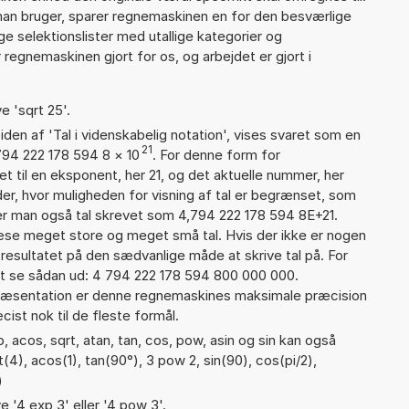
man bruger, sparer regnemaskinen en for den besværlige
nge selektionslister med utallige kategorier og
regnemaskinen gjort for os, og arbejdet er gjort i
e 'sqrt 25'.
iden af 'Tal i videnskabelig notation', vises svaret som en
21
794 222 178 594 8
×
10
. For denne form for
t til en eksponent, her 21, og det aktuelle nummer, her
er, hvor muligheden for visning af tal er begrænset, som
er man også tal skrevet som 4,794 222 178 594 8E+21.
læse meget store og meget små tal. Hvis der ikke er nogen
resultatet på den sædvanlige måde at skrive tal på. For
t se sådan ud: 4 794 222 178 594 800 000 000.
præsentation er denne regnemaskines maksimale præcision
ist nok til de fleste formål.
 acos, sqrt, atan, tan, cos, pow, asin og sin kan også
(4), acos(1), tan(90°), 3 pow 2, sin(90), cos(pi/2),
)
e '4 exp 3' eller '4 pow 3'.