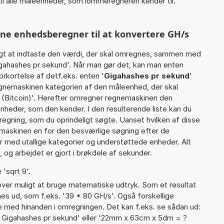
il alle måleenheder, som lommeregneren kender til.
nne enhedsberegner til at konvertere GH/s
gt at indtaste den værdi, der skal omregnes, sammen med
Gigahashes pr sekund'. Når man gør det, kan man enten
orkortelse af detf.eks. enten '
Gigahashes pr sekund
'
gnemaskinen kategorien af den måleenhed, der skal
e (Bitcoin)'. Herefter omregner regnemaskinen den
enheder, som den kender. I den resulterende liste kan du
egning, som du oprindeligt søgte. Uanset hvilken af disse
maskinen en for den besværlige søgning efter de
ter med utallige kategorier og understøttede enheder. Alt
 og arbejdet er gjort i brøkdele af sekunder.
 'sqrt 9'.
er muligt at bruge matematiske udtryk. Som et resultat
gnes ud, som f.eks. '39 * 80 GH/s'. Også forskellige
 med hinanden i omregningen. Det kan f.eks. se sådan ud:
 Gigahashes pr sekund' eller '22mm x 63cm x 5dm = ?