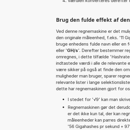
Værdien konverteres derefter t
Brug den fulde effekt af de
Ved denne regnemaskine er det muli
den originale måleenhed, f.eks. '11 
bruge enhedens fulde navn eller en f
eller '
GH/s
'. Derefter bestemmer re
omregnes, i dette tilfælde 'Hashrat
indtastede værdi i alle de relevante 
være sikker på også at finde den omr
muligheder man bruger, sparer regne
relevante lister i lange selektionslis
dette har regnemaskinen gjort for os,
I stedet for '√9' kan man skrive
Regnemaskinen gør det derudov
er det ikke kun tal, der kan re
måleenheder kan parres direkte
'56 Gigahashes pr sekund + 97