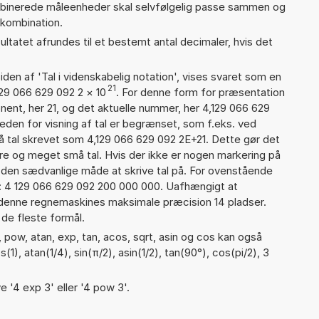
inerede måleenheder skal selvfølgelig passe sammen og
kombination.
ultatet afrundes til et bestemt antal decimaler, hvis det
iden af 'Tal i videnskabelig notation', vises svaret som en
21
129 066 629 092 2
×
10
. For denne form for præsentation
nent, her 21, og det aktuelle nummer, her 4,129 066 629
eden for visning af tal er begrænset, som f.eks. ved
 tal skrevet som 4,129 066 629 092 2E+21. Dette gør det
re og meget små tal. Hvis der ikke er nogen markering på
å den sædvanlige måde at skrive tal på. For ovenstående
d: 4 129 066 629 092 200 000 000. Uafhængigt at
 denne regnemaskines maksimale præcision 14 pladser.
 de fleste formål.
 pow, atan, exp, tan, acos, sqrt, asin og cos kan også
1), atan(1/4), sin(π/2), asin(1/2), tan(90°), cos(pi/2), 3
e '4 exp 3' eller '4 pow 3'.