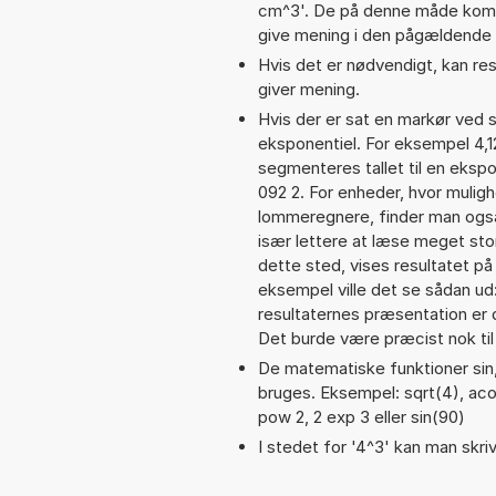
cm^3'. De på denne måde komb
give mening i den pågældende 
Hvis det er nødvendigt, kan res
giver mening.
Hvis der er sat en markør ved s
eksponentiel. For eksempel 4,
segmenteres tallet til en ekspo
092 2. For enheder, hvor muligh
lommeregnere, finder man også
især lettere at læse meget sto
dette sted, vises resultatet p
eksempel ville det se sådan u
resultaternes præsentation er
Det burde være præcist nok til
De matematiske funktioner sin,
bruges. Eksempel: sqrt(4), acos(
pow 2, 2 exp 3 eller sin(90)
I stedet for '4^3' kan man skriv