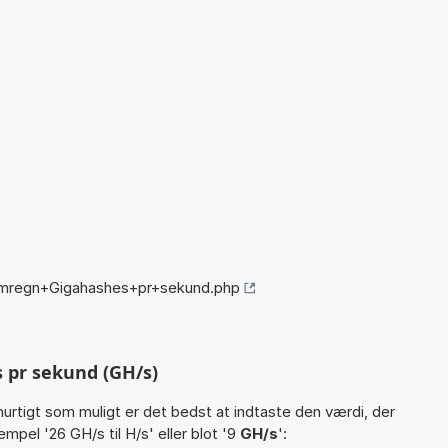
omregn+Gigahashes+pr+sekund.php
 pr sekund (GH/s)
hurtigt som muligt er det bedst at indtaste den værdi, der
mpel '26 GH/s til H/s' eller blot '9
GH/s
':