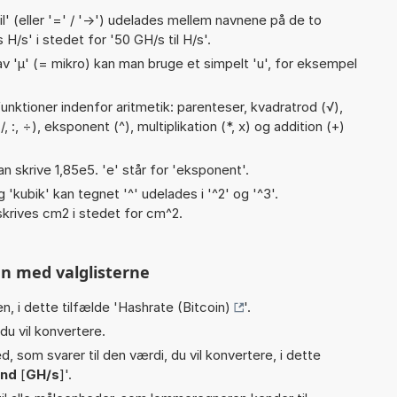
til' (eller '=' / '->') udelades mellem navnene på de to
H/s' i stedet for '50 GH/s til H/s'.
v 'µ' (= mikro) kan man bruge et simpelt 'u', for eksempel
nktioner indenfor aritmetik: parenteser, kvadratrod (√),
(/, :, ÷), eksponent (^), multiplikation (*, x) og addition (+)
an skrive 1,85e5. 'e' står for 'eksponent'.
g 'kubik' kan tegnet '^' udelades i '^2' og '^3'.
krives cm2 i stedet for cm^2.
n med valglisterne
n, i dette tilfælde '
Hashrate (Bitcoin)
'.
du vil konvertere.
, som svarer til den værdi, du vil konvertere, i dette
und
[
GH/s
]'.