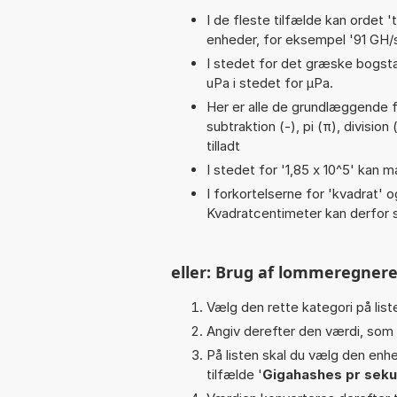
I de fleste tilfælde kan ordet '
enheder, for eksempel '91 GH/s 
I stedet for det græske bogsta
uPa i stedet for µPa.
Her er alle de grundlæggende fu
subtraktion (-), pi (π), division 
tilladt
I stedet for '1,85 x 10^5' kan m
I forkortelserne for 'kvadrat' o
Kvadratcentimeter kan derfor s
eller: Brug af lommeregnere
Vælg den rette kategori på liste
Angiv derefter den værdi, som 
På listen skal du vælg den enhed
tilfælde '
Gigahashes pr sek