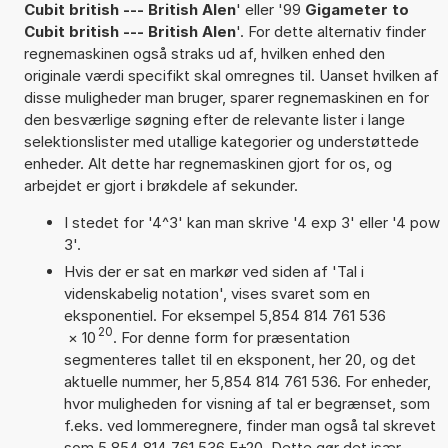
Cubit british --- British Alen
' eller '99
Gigameter to
Cubit british --- British Alen
'. For dette alternativ finder
regnemaskinen også straks ud af, hvilken enhed den
originale værdi specifikt skal omregnes til. Uanset hvilken af
disse muligheder man bruger, sparer regnemaskinen en for
den besværlige søgning efter de relevante lister i lange
selektionslister med utallige kategorier og understøttede
enheder. Alt dette har regnemaskinen gjort for os, og
arbejdet er gjort i brøkdele af sekunder.
I stedet for '4^3' kan man skrive '4 exp 3' eller '4 pow
3'.
Hvis der er sat en markør ved siden af 'Tal i
videnskabelig notation', vises svaret som en
eksponentiel. For eksempel 5,854 814 761 536
20
×
10
. For denne form for præsentation
segmenteres tallet til en eksponent, her 20, og det
aktuelle nummer, her 5,854 814 761 536. For enheder,
hvor muligheden for visning af tal er begrænset, som
f.eks. ved lommeregnere, finder man også tal skrevet
som 5,854 814 761 536 E+20. Dette gør det især