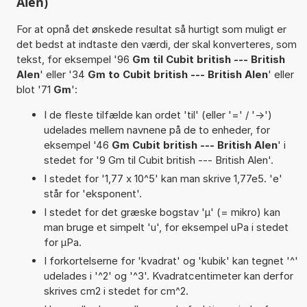
Alen)
For at opnå det ønskede resultat så hurtigt som muligt er
det bedst at indtaste den værdi, der skal konverteres, som
tekst, for eksempel '96
Gm til Cubit british --- British
Alen
' eller '34
Gm to Cubit british --- British Alen
' eller
blot '71
Gm
':
I de fleste tilfælde kan ordet 'til' (eller '=' / '->')
udelades mellem navnene på de to enheder, for
eksempel '46
Gm Cubit british --- British Alen
' i
stedet for '9 Gm til Cubit british --- British Alen'.
I stedet for '1,77 x 10^5' kan man skrive 1,77e5. 'e'
står for 'eksponent'.
I stedet for det græske bogstav 'µ' (= mikro) kan
man bruge et simpelt 'u', for eksempel uPa i stedet
for µPa.
I forkortelserne for 'kvadrat' og 'kubik' kan tegnet '^'
udelades i '^2' og '^3'. Kvadratcentimeter kan derfor
skrives cm2 i stedet for cm^2.