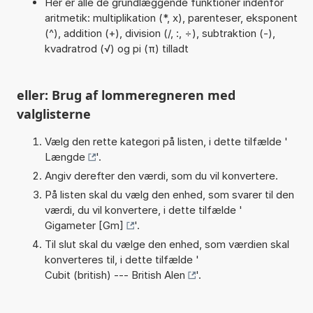
Her er alle de grundlæggende funktioner indenfor
aritmetik: multiplikation (*, x), parenteser, eksponent
(^), addition (+), division (/, :, ÷), subtraktion (-),
kvadratrod (√) og pi (π) tilladt
eller: Brug af lommeregneren med
valglisterne
Vælg den rette kategori på listen, i dette tilfælde '
Længde
'.
Angiv derefter den værdi, som du vil konvertere.
På listen skal du vælg den enhed, som svarer til den
værdi, du vil konvertere, i dette tilfælde '
Gigameter [Gm]
'.
Til slut skal du vælge den enhed, som værdien skal
konverteres til, i dette tilfælde '
Cubit (british) --- British Alen
'.