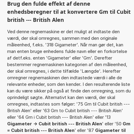
Brug den fulde effekt af denne
enhedsberegner til at konvertere Gm til Cubit
british --- British Alen
Ved denne regnemaskine er det muligt at indtaste den
værdi, der skal omregnes, sammen med den originale
måleenhed, f.eks. '318 Gigameter'. Når man gør det, kan
man enten bruge enhedens fulde navn eller en forkortelse
af detf.eks. enten 'Gigameter' eller 'Gm'. Derefter
bestemmer regnemaskinen kategorien af den måleenhed,
der skal omregnes, i dette tilfælde 'Længde'. Herefter
omregner regnemaskinen den indtastede værdi i alle de
relevante enheder, som den kender. I den resulterende liste
kan du være sikker på også at finde den omregning, som du
oprindeligt søgte. Alternativt kan den værdi, der skal
omregnes, indtastes som følger: '75 Gm til Cubit british ---
British Alen' eller '63 Gm to Cubit british --- British Alen'
eller '64 Gm i Cubit british --- British Alen' eller '13
Gigameter -> Cubit british --- British Alen
' eller '50
Gm
= Cubit british --- British Alen
' eller '87
Gigameter til