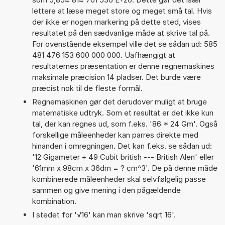
lettere at læse meget store og meget små tal. Hvis
der ikke er nogen markering på dette sted, vises
resultatet på den sædvanlige måde at skrive tal på.
For ovenstående eksempel ville det se sådan ud: 585
481 476 153 600 000 000. Uafhængigt at
resultaternes præsentation er denne regnemaskines
maksimale præcision 14 pladser. Det burde være
præcist nok til de fleste formål.
Regnemaskinen gør det derudover muligt at bruge
matematiske udtryk. Som et resultat er det ikke kun
tal, der kan regnes ud, som f.eks. '86 * 24 Gm'. Også
forskellige måleenheder kan parres direkte med
hinanden i omregningen. Det kan f.eks. se sådan ud:
'12 Gigameter + 49 Cubit british --- British Alen' eller
'61mm x 98cm x 36dm = ? cm^3'. De på denne måde
kombinerede måleenheder skal selvfølgelig passe
sammen og give mening i den pågældende
kombination.
I stedet for '√16' kan man skrive 'sqrt 16'.