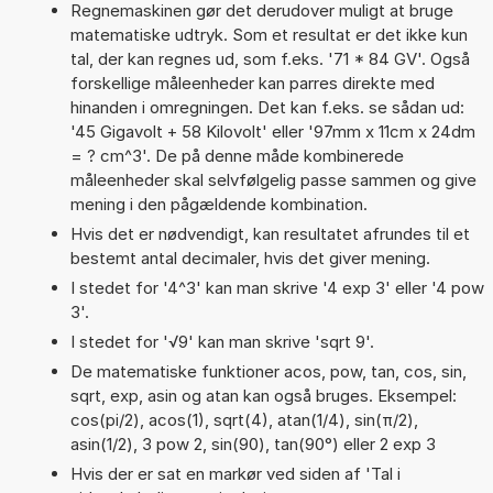
Regnemaskinen gør det derudover muligt at bruge
matematiske udtryk. Som et resultat er det ikke kun
tal, der kan regnes ud, som f.eks. '71 * 84 GV'. Også
forskellige måleenheder kan parres direkte med
hinanden i omregningen. Det kan f.eks. se sådan ud:
'45 Gigavolt + 58 Kilovolt' eller '97mm x 11cm x 24dm
= ? cm^3'. De på denne måde kombinerede
måleenheder skal selvfølgelig passe sammen og give
mening i den pågældende kombination.
Hvis det er nødvendigt, kan resultatet afrundes til et
bestemt antal decimaler, hvis det giver mening.
I stedet for '4^3' kan man skrive '4 exp 3' eller '4 pow
3'.
I stedet for '√9' kan man skrive 'sqrt 9'.
De matematiske funktioner acos, pow, tan, cos, sin,
sqrt, exp, asin og atan kan også bruges. Eksempel:
cos(pi/2), acos(1), sqrt(4), atan(1/4), sin(π/2),
asin(1/2), 3 pow 2, sin(90), tan(90°) eller 2 exp 3
Hvis der er sat en markør ved siden af 'Tal i