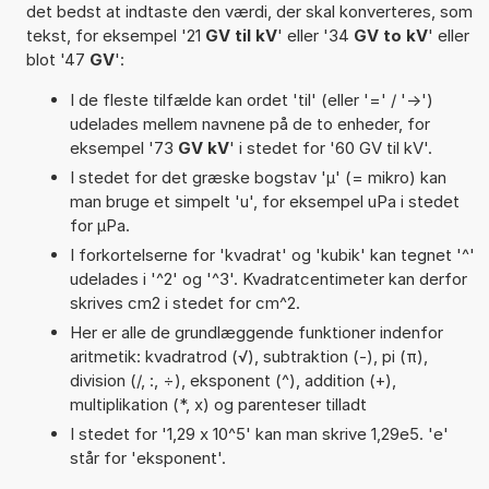
det bedst at indtaste den værdi, der skal konverteres, som
tekst, for eksempel '21
GV til kV
' eller '34
GV to kV
' eller
blot '47
GV
':
I de fleste tilfælde kan ordet 'til' (eller '=' / '->')
udelades mellem navnene på de to enheder, for
eksempel '73
GV kV
' i stedet for '60 GV til kV'.
I stedet for det græske bogstav 'µ' (= mikro) kan
man bruge et simpelt 'u', for eksempel uPa i stedet
for µPa.
I forkortelserne for 'kvadrat' og 'kubik' kan tegnet '^'
udelades i '^2' og '^3'. Kvadratcentimeter kan derfor
skrives cm2 i stedet for cm^2.
Her er alle de grundlæggende funktioner indenfor
aritmetik: kvadratrod (√), subtraktion (-), pi (π),
division (/, :, ÷), eksponent (^), addition (+),
multiplikation (*, x) og parenteser tilladt
I stedet for '1,29 x 10^5' kan man skrive 1,29e5. 'e'
står for 'eksponent'.