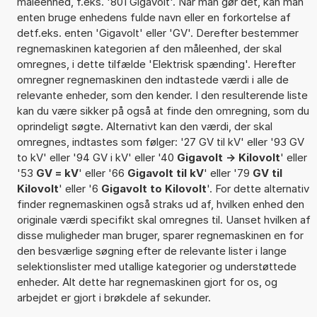
måleenhed, f.eks. '801 Gigavolt'. Når man gør det, kan man
enten bruge enhedens fulde navn eller en forkortelse af
detf.eks. enten 'Gigavolt' eller 'GV'. Derefter bestemmer
regnemaskinen kategorien af den måleenhed, der skal
omregnes, i dette tilfælde 'Elektrisk spænding'. Herefter
omregner regnemaskinen den indtastede værdi i alle de
relevante enheder, som den kender. I den resulterende liste
kan du være sikker på også at finde den omregning, som du
oprindeligt søgte. Alternativt kan den værdi, der skal
omregnes, indtastes som følger: '27 GV til kV' eller '93 GV
to kV' eller '94 GV i kV' eller '40
Gigavolt -> Kilovolt
' eller
'53
GV = kV
' eller '66
Gigavolt til kV
' eller '79
GV til
Kilovolt
' eller '6
Gigavolt to Kilovolt
'. For dette alternativ
finder regnemaskinen også straks ud af, hvilken enhed den
originale værdi specifikt skal omregnes til. Uanset hvilken af
disse muligheder man bruger, sparer regnemaskinen en for
den besværlige søgning efter de relevante lister i lange
selektionslister med utallige kategorier og understøttede
enheder. Alt dette har regnemaskinen gjort for os, og
arbejdet er gjort i brøkdele af sekunder.