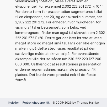
videnskabelig notation', vises svaret som en
20
eksponentiel. For eksempel 2,302 222 201 272
×
10
.
For denne form for præsentation segmenteres tallet
til en eksponent, her 20, og det aktuelle nummer, her
2,302 222 201 272. For enheder, hvor muligheden for
visning af tal er begrænset, som f.eks. ved
lommeregnere, finder man også tal skrevet som 2,302
222 201 272 E+20. Dette gør det især lettere at læse
meget store og meget små tal. Hvis der ikke er nogen
markering på dette sted, vises resultatet på den
sædvanlige måde at skrive tal på. For ovenstående
eksempel ville det se sådan ud: 230 222 220 127 200
000 000. Uafhængigt at resultaternes præsentation
er denne regnemaskines maksimale præcision 14
pladser. Det burde være præcist nok til de fleste
formål.
Kolofon
-
Fortrolighedspolitik
- © 2005-2026 by Thomas Hainke