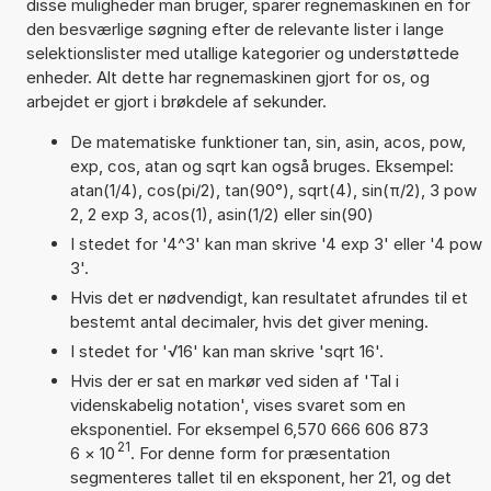
disse muligheder man bruger, sparer regnemaskinen en for
den besværlige søgning efter de relevante lister i lange
selektionslister med utallige kategorier og understøttede
enheder. Alt dette har regnemaskinen gjort for os, og
arbejdet er gjort i brøkdele af sekunder.
De matematiske funktioner tan, sin, asin, acos, pow,
exp, cos, atan og sqrt kan også bruges. Eksempel:
atan(1/4), cos(pi/2), tan(90°), sqrt(4), sin(π/2), 3 pow
2, 2 exp 3, acos(1), asin(1/2) eller sin(90)
I stedet for '4^3' kan man skrive '4 exp 3' eller '4 pow
3'.
Hvis det er nødvendigt, kan resultatet afrundes til et
bestemt antal decimaler, hvis det giver mening.
I stedet for '√16' kan man skrive 'sqrt 16'.
Hvis der er sat en markør ved siden af 'Tal i
videnskabelig notation', vises svaret som en
eksponentiel. For eksempel 6,570 666 606 873
21
6
×
10
. For denne form for præsentation
segmenteres tallet til en eksponent, her 21, og det