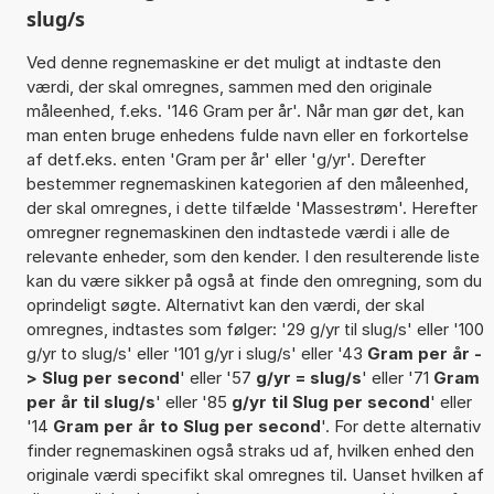
slug/s
Ved denne regnemaskine er det muligt at indtaste den
værdi, der skal omregnes, sammen med den originale
måleenhed, f.eks. '146 Gram per år'. Når man gør det, kan
man enten bruge enhedens fulde navn eller en forkortelse
af detf.eks. enten 'Gram per år' eller 'g/yr'. Derefter
bestemmer regnemaskinen kategorien af den måleenhed,
der skal omregnes, i dette tilfælde 'Massestrøm'. Herefter
omregner regnemaskinen den indtastede værdi i alle de
relevante enheder, som den kender. I den resulterende liste
kan du være sikker på også at finde den omregning, som du
oprindeligt søgte. Alternativt kan den værdi, der skal
omregnes, indtastes som følger: '29 g/yr til slug/s' eller '100
g/yr to slug/s' eller '101 g/yr i slug/s' eller '43
Gram per år -
> Slug per second
' eller '57
g/yr = slug/s
' eller '71
Gram
per år til slug/s
' eller '85
g/yr til Slug per second
' eller
'14
Gram per år to Slug per second
'. For dette alternativ
finder regnemaskinen også straks ud af, hvilken enhed den
originale værdi specifikt skal omregnes til. Uanset hvilken af