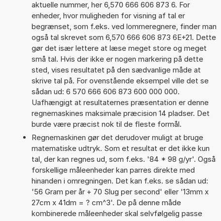
aktuelle nummer, her 6,570 666 606 873 6. For
enheder, hvor muligheden for visning af tal er
begrænset, som f.eks. ved lommeregnere, finder man
også tal skrevet som 6,570 666 606 873 6E+21. Dette
gør det især lettere at læse meget store og meget
små tal. Hvis der ikke er nogen markering på dette
sted, vises resultatet på den sædvanlige måde at
skrive tal på. For ovenstående eksempel ville det se
sådan ud: 6 570 666 606 873 600 000 000.
Uafhængigt at resultaternes præsentation er denne
regnemaskines maksimale præcision 14 pladser. Det
burde være præcist nok til de fleste formål.
Regnemaskinen gør det derudover muligt at bruge
matematiske udtryk. Som et resultat er det ikke kun
tal, der kan regnes ud, som f.eks. '84 * 98 g/yr'. Også
forskellige måleenheder kan parres direkte med
hinanden i omregningen. Det kan f.eks. se sådan ud:
'56 Gram per år + 70 Slug per second' eller '13mm x
27cm x 41dm = ? cm^3'. De på denne måde
kombinerede måleenheder skal selvfølgelig passe